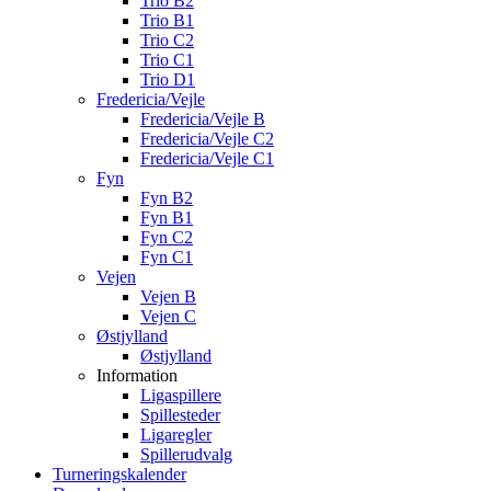
Trio B2
Trio B1
Trio C2
Trio C1
Trio D1
Fredericia/Vejle
Fredericia/Vejle B
Fredericia/Vejle C2
Fredericia/Vejle C1
Fyn
Fyn B2
Fyn B1
Fyn C2
Fyn C1
Vejen
Vejen B
Vejen C
Østjylland
Østjylland
Information
Ligaspillere
Spillesteder
Ligaregler
Spillerudvalg
Turneringskalender