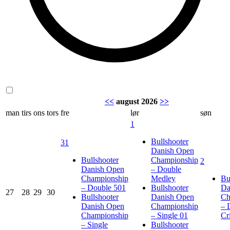
<<
august 2026
>>
man
tirs
ons
tors
fre
lør
søn
1
Bullshooter
31
Danish Open
Bullshooter
Championship
2
Danish Open
– Double
Championship
Medley
Bu
– Double 501
Bullshooter
Da
27
28
29
30
Bullshooter
Danish Open
Ch
Danish Open
Championship
– 
Championship
– Single 01
Cr
– Single
Bullshooter