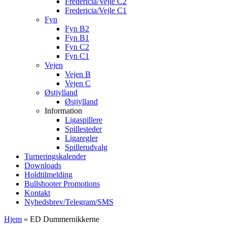
Fredericia/Vejle C2
Fredericia/Vejle C1
Fyn
Fyn B2
Fyn B1
Fyn C2
Fyn C1
Vejen
Vejen B
Vejen C
Østjylland
Østjylland
Information
Ligaspillere
Spillesteder
Ligaregler
Spillerudvalg
Turneringskalender
Downloads
Holdtilmelding
Bullshooter Promotions
Kontakt
Nyhedsbrev/Telegram/SMS
Hjem
»
ED Dummernikkerne