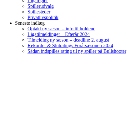
Ligaregler
Spillerudvalg
Spillesteder
Privatlivspolitik
Seneste indlæg
Optakt ny sæson – info til holdene
Ligatilmeldinger – Efterår 2024
Tilmelding ny sæson – deadline 2. august
Rekorder & Slutratings Forårsæsonen 2024
Sådan indspilles rating til ny spiller på Bullshooter