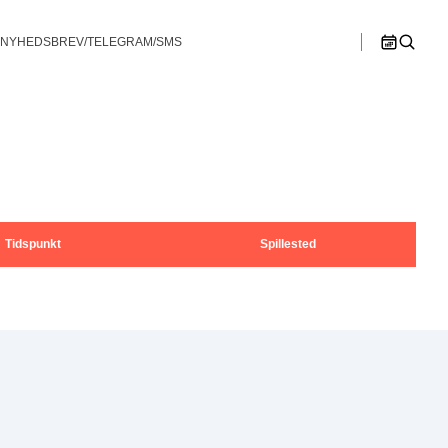
NYHEDSBREV/TELEGRAM/SMS
>>
n B
Østjylland
Ligaspillere
lør
søn
1
2
en C
Spillesteder
hip – Double
Bullshooter Danish Open Championship –
Bullshooter Danish Open Championship –
Double Medley
Double Cricket
Ligaregler
ip – Single
Bullshooter Danish Open Championship –
Single 01
Spillerudvalg
Bullshooter Danish Open Championship –
Begynder
Tidspunkt
Spillested
8
9
Dartturnering Kahytten – Double Medley
15
16
Single 01 på Gelsted Marked
22
23
Stævne på Pusterummet
29
30