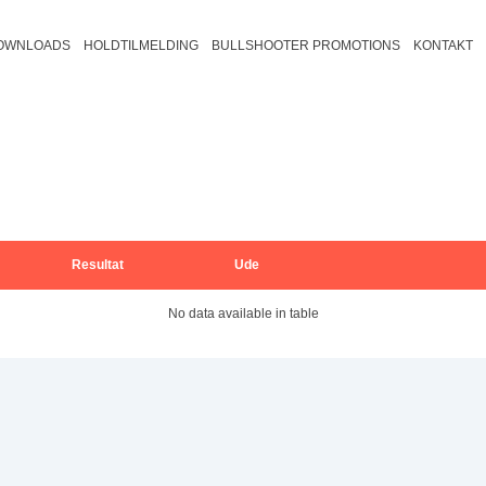
OWNLOADS
HOLDTILMELDING
BULLSHOOTER PROMOTIONS
KONTAKT
august 2026
Trio B2
Fredericia/Vejle B
Fyn B2
Veje
ons
tors
fre
30
31
Trio B1
Fredericia/Vejle C2
Fyn B1
Vej
Bullshooter Danish Open Champions
501
Trio C2
Fredericia/Vejle C1
Fyn C2
Bullshooter Danish Open Championsh
Cricket
Trio C1
Fyn C1
Resultat
Ude
Trio D1
6
7
No data available in table
13
14
20
21
27
28