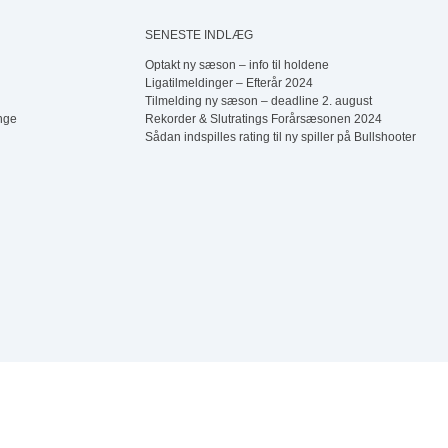
Herredouble Børkop
SENESTE INDLÆG
5
6
Optakt ny sæson – info til holdene
Assens Open (Single)
Ligatilmeldinger – Efterår 2024
Tøsedart – Spor 3
Tilmelding ny sæson – deadline 2. august
nge
Rekorder & Slutratings Forårsæsonen 2024
Sådan indspilles rating til ny spiller på Bullshooter