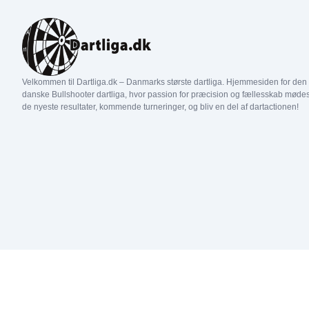
Double C7 25/50
Double C3 50/50
Double C6 25/50
Double C2 50/50
31
1
2
Double C5 25/50
Double C1 50/50
Double C4 25/50
Double D4 50/50
Velkommen til Dartliga.dk – Danmarks største dartliga. Hjemmesiden for den
Double C3 25/50
Double D3 50/50
danske Bullshooter dartliga, hvor passion for præcision og fællesskab mødes
de nyeste resultater, kommende turneringer, og bliv en del af dartactionen!
Double C2 25/50
Double D2 50/50
Double C1 25/50
Double D1 50/50
Double D5 25/50
Double D4 25/50
Double D3 25/50
Double D2 25/50
Double D1 25/50