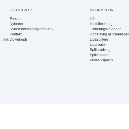
DARTLIGA.DK
INFORMATION
3
4
Forside
Info
Nyheder
Holdtilmelding
Nyhedsbrev/Telegram/SMS
Turneringskalender
Kontakt
Udbetaling af præmiepe
. Tjek
Downloads
Ligaspillere
Ligaregler
Spillerudvalg
Spillesteder
Privatlivspolitik