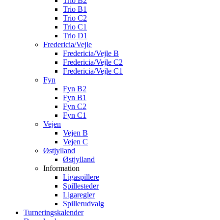
Trio B2
Trio B1
Trio C2
Trio C1
Trio D1
Fredericia/Vejle
Fredericia/Vejle B
Fredericia/Vejle C2
Fredericia/Vejle C1
Fyn
Fyn B2
Fyn B1
Fyn C2
Fyn C1
Vejen
Vejen B
Vejen C
Østjylland
Østjylland
Information
Ligaspillere
Spillesteder
Ligaregler
Spillerudvalg
Turneringskalender