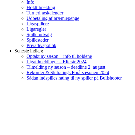
Info
Holdtilmelding
Turneringskalender
Udbetaling af præmiepenge
Ligaspillere
Ligaregler
Spillerudvalg
Spillesteder
Privatlivspolitik
Seneste indlæg
Optakt ny sæson – info til holdene
Ligatilmeldinger – Efterår 2024
Tilmelding ny sæson – deadline 2. august
Rekorder & Slutratings Forårsæsonen 2024
Sådan indspilles rating til ny spiller på Bullshooter