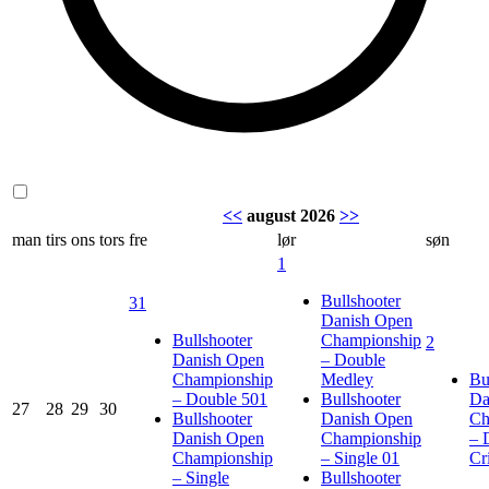
<<
august 2026
>>
man
tirs
ons
tors
fre
lør
søn
1
Bullshooter
31
Danish Open
Bullshooter
Championship
2
Danish Open
– Double
Championship
Medley
Bu
– Double 501
Bullshooter
Da
27
28
29
30
Bullshooter
Danish Open
Ch
Danish Open
Championship
– 
Championship
– Single 01
Cr
– Single
Bullshooter