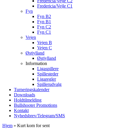
Fredericia/Vejle C2
Fredericia/Vejle C1
Fyn
Fyn B2
Fyn B1
Fyn C2
Fyn C1
Vejen
Vejen B
Vejen C
Østjylland
Østjylland
Information
Ligaspillere
Spillesteder
Ligaregler
Spillerudvalg
Turneringskalender
Downloads
Holdtilmelding
Bullshooter Promotions
Kontakt
Nyhedsbrev/Telegram/SMS
Hjem
»
Kurt kom for sent