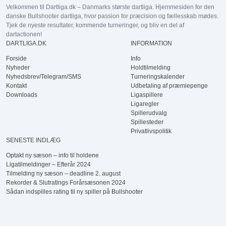
Velkommen til Dartliga.dk – Danmarks største dartliga. Hjemmesiden for den
danske Bullshooter dartliga, hvor passion for præcision og fællesskab mødes.
Tjek de nyeste resultater, kommende turneringer, og bliv en del af
dartactionen!
DARTLIGA.DK
INFORMATION
Forside
Info
Nyheder
Holdtilmelding
Nyhedsbrev/Telegram/SMS
Turneringskalender
Kontakt
Udbetaling af præmiepenge
Downloads
Ligaspillere
Ligaregler
Spillerudvalg
Spillesteder
Privatlivspolitik
SENESTE INDLÆG
Optakt ny sæson – info til holdene
Ligatilmeldinger – Efterår 2024
Tilmelding ny sæson – deadline 2. august
Rekorder & Slutratings Forårsæsonen 2024
Sådan indspilles rating til ny spiller på Bullshooter