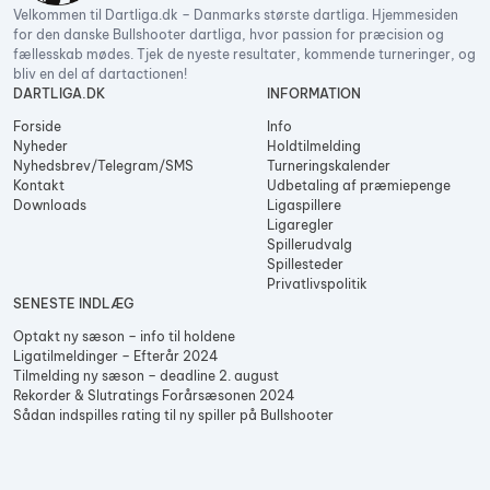
Velkommen til Dartliga.dk – Danmarks største dartliga. Hjemmesiden
for den danske Bullshooter dartliga, hvor passion for præcision og
fællesskab mødes. Tjek de nyeste resultater, kommende turneringer, og
bliv en del af dartactionen!
DARTLIGA.DK
INFORMATION
Forside
Info
Nyheder
Holdtilmelding
Nyhedsbrev/Telegram/SMS
Turneringskalender
Kontakt
Udbetaling af præmiepenge
Downloads
Ligaspillere
Ligaregler
Spillerudvalg
Spillesteder
Privatlivspolitik
SENESTE INDLÆG
Optakt ny sæson – info til holdene
Ligatilmeldinger – Efterår 2024
Tilmelding ny sæson – deadline 2. august
Rekorder & Slutratings Forårsæsonen 2024
Sådan indspilles rating til ny spiller på Bullshooter