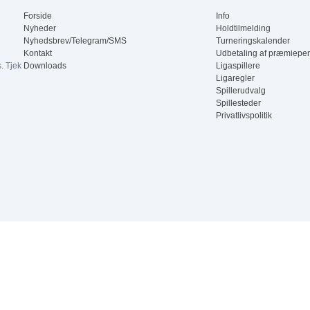
Forside
Info
Nyheder
Holdtilmelding
3
4
Nyhedsbrev/Telegram/SMS
Turneringskalender
Kontakt
Udbetaling af præmiepe
. Tjek
Downloads
Ligaspillere
Ligaregler
Spillerudvalg
Spillesteder
Privatlivspolitik