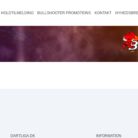
HOLDTILMELDING
BULLSHOOTER PROMOTIONS
KONTAKT
NYHEDSBRE
august 2026
Trio B2
Fredericia/Vejle B
Fyn B2
Veje
ons
tors
fre
30
31
Trio B1
Fredericia/Vejle C2
Fyn B1
Vej
Bullshooter Danish Open Champions
501
Trio C2
Fredericia/Vejle C1
Fyn C2
Bullshooter Danish Open Championsh
Cricket
Trio C1
Fyn C1
Trio D1
6
7
13
14
20
21
27
28
DARTLIGA.DK
INFORMATION