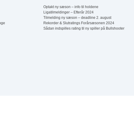
Herredouble Børkop
Optakt ny sæson – info til holdene
Ligatilmeldinger – Efterår 2024
5
6
Tilmelding ny sæson – deadline 2. august
Assens Open (Single)
nge
Rekorder & Slutratings Forårsæsonen 2024
Tøsedart – Spor 3
Sådan indspilles rating til ny spiller på Bullshooter