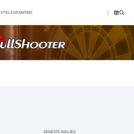
V/TELEGRAM/SMS
>>
n B
Østjylland
Ligaspillere
lør
søn
1
2
en C
Spillesteder
hip – Double
Bullshooter Danish Open Championship –
Bullshooter Danish Open Championship –
Double Medley
Double Cricket
Ligaregler
ip – Single
Bullshooter Danish Open Championship –
Single 01
Spillerudvalg
Bullshooter Danish Open Championship –
Begynder
8
9
Dartturnering Kahytten – Double Medley
15
16
Single 01 på Gelsted Marked
22
23
Stævne på Pusterummet
29
30
SENESTE INDLÆG