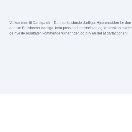
Double C7 25/50
Double C3 50/50
Double C6 25/50
Double C2 50/50
31
1
2
Double C5 25/50
Double C1 50/50
Velkommen til Dartliga.dk – Danmarks største dartliga. Hjemmesiden for den
danske Bullshooter dartliga, hvor passion for præcision og fællesskab mødes
Double C4 25/50
Double D4 50/50
de nyeste resultater, kommende turneringer, og bliv en del af dartactionen!
Double C3 25/50
Double D3 50/50
Double C2 25/50
Double D2 50/50
Double C1 25/50
Double D1 50/50
Double D5 25/50
Double D4 25/50
Double D3 25/50
Double D2 25/50
Double D1 25/50