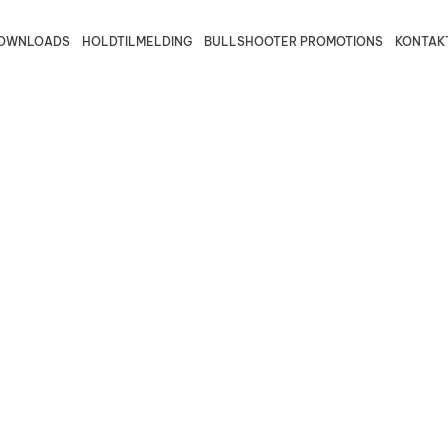
OWNLOADS
HOLDTILMELDING
BULLSHOOTER PROMOTIONS
KONTAK
august 2026
Trio B2
Fredericia/Vejle B
Fyn B2
Ve
ons
tors
fre
30
31
Trio B1
Fredericia/Vejle C2
Fyn B1
Ve
Bullshooter Danish Open Champ
Double 501
Trio C2
Fredericia/Vejle C1
Fyn C2
Bullshooter Danish Open Champ
Single Cricket
Trio C1
Fyn C1
Trio D1
6
7
13
14
20
21
27
28