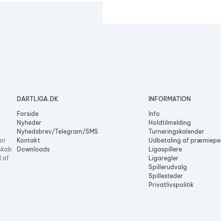
DARTLIGA.DK
INFORMATION
Forside
Info
Nyheder
Holdtilmelding
Nyhedsbrev/Telegram/SMS
Turneringskalender
or
Kontakt
Udbetaling af præmiep
skab
Downloads
Ligaspillere
l af
Ligaregler
Spillerudvalg
Spillesteder
Privatlivspolitik