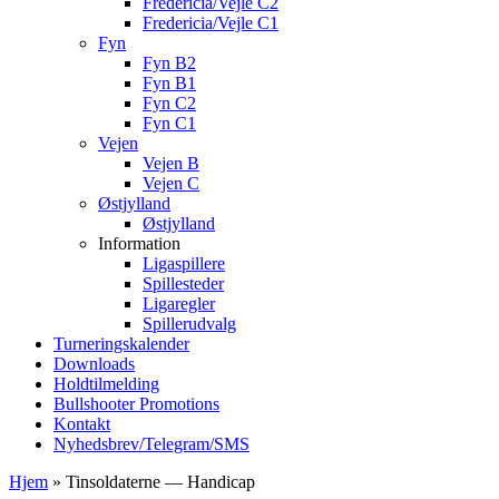
Fredericia/Vejle C2
Fredericia/Vejle C1
Fyn
Fyn B2
Fyn B1
Fyn C2
Fyn C1
Vejen
Vejen B
Vejen C
Østjylland
Østjylland
Information
Ligaspillere
Spillesteder
Ligaregler
Spillerudvalg
Turneringskalender
Downloads
Holdtilmelding
Bullshooter Promotions
Kontakt
Nyhedsbrev/Telegram/SMS
Hjem
»
Tinsoldaterne — Handicap