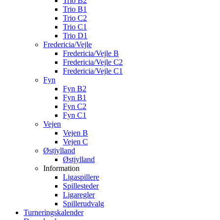
Trio B2
Trio B1
Trio C2
Trio C1
Trio D1
Fredericia/Vejle
Fredericia/Vejle B
Fredericia/Vejle C2
Fredericia/Vejle C1
Fyn
Fyn B2
Fyn B1
Fyn C2
Fyn C1
Vejen
Vejen B
Vejen C
Østjylland
Østjylland
Information
Ligaspillere
Spillesteder
Ligaregler
Spillerudvalg
Turneringskalender