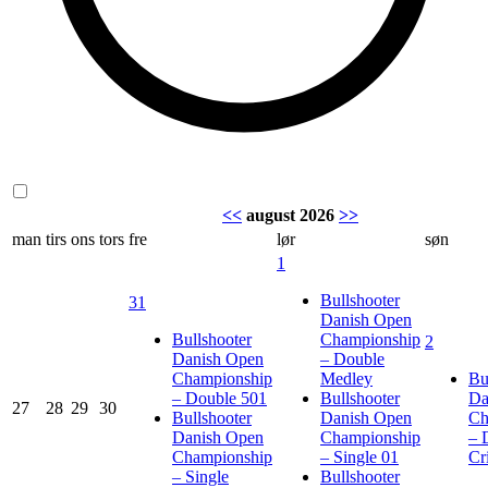
<<
august 2026
>>
man
tirs
ons
tors
fre
lør
søn
1
Bullshooter
31
Danish Open
Bullshooter
Championship
2
Danish Open
– Double
Championship
Medley
Bu
– Double 501
Bullshooter
Da
27
28
29
30
Bullshooter
Danish Open
Ch
Danish Open
Championship
– 
Championship
– Single 01
Cr
– Single
Bullshooter