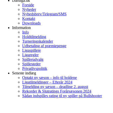
Dartliga.dk
Forside
Nyheder
Nyhedsbrev/Telegram/SMS
Kontakt
Downloads
Information
Info
Holdtilmelding
Turneringskalender
Udbetaling af præmiepenge
Ligaspillere
Ligaregler
Spillerudvalg
Spillesteder
Privatlivspolitik
Seneste indlæg
Optakt ny sæson – info til holdene
Ligatilmeldinger – Efterår 2024
Tilmelding ny sæson – deadline 2. august
Rekorder & Slutratings Forårsæsonen 2024
Sådan indspilles rating til ny spiller på Bullshooter