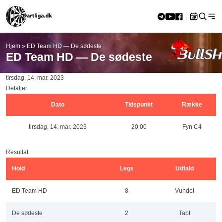
Skip to content
Hjem
»
ED Team HD — De sødeste
<<
aug 2026
>>
ED Team HD — De sødeste
M
Ti
O
To
F
L
S
27
28
29
30
31
1
2
tirsdag, 14. mar. 2023
3
4
5
6
7
8
9
Detaljer
10
11
12
13
14
15
16
Dato
Tidspunkt
Række
17
18
19
20
21
22
23
24
25
26
27
28
29
30
tirsdag, 14. mar. 2023
20:00
Fyn C4
31
1
2
3
4
5
6
Resultat
Hold
Legs
Udfald
ED Team HD
8
Vundet
De sødeste
2
Tabt