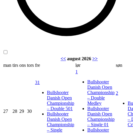
<<
august 2026
>>
man
tirs
ons
tors
fre
lør
søn
1
Bullshooter
31
Danish Open
Bullshooter
Championship
2
Danish Open
– Double
Championship
Medley
Bu
– Double 501
Bullshooter
Da
27
28
29
30
Bullshooter
Danish Open
Ch
Danish Open
Championship
– 
Championship
– Single 01
Cr
– Single
Bullshooter