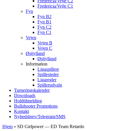
Fredericia/Vejle C2
Fredericia/Vejle C1
Fyn
Fyn B2
Fyn B1
Fyn C2
Fyn C1
Vejen
Vejen B
Vejen C
Østjylland
Østjylland
Information
Ligaspillere
Spillesteder
Ligaregler
Spillerudvalg
Turneringskalender
Downloads
Holdtilmelding
Bullshooter Promotions
Kontakt
Nyhedsbrev/Telegram/SMS
Hjem
»
SD Girlpower — ED Team Retardo