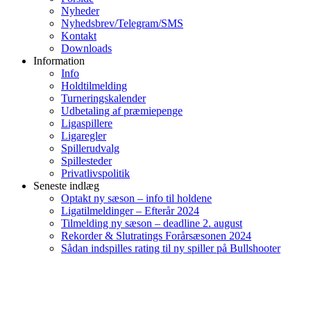
Nyheder
Nyhedsbrev/Telegram/SMS
Kontakt
Downloads
Information
Info
Holdtilmelding
Turneringskalender
Udbetaling af præmiepenge
Ligaspillere
Ligaregler
Spillerudvalg
Spillesteder
Privatlivspolitik
Seneste indlæg
Optakt ny sæson – info til holdene
Ligatilmeldinger – Efterår 2024
Tilmelding ny sæson – deadline 2. august
Rekorder & Slutratings Forårsæsonen 2024
Sådan indspilles rating til ny spiller på Bullshooter