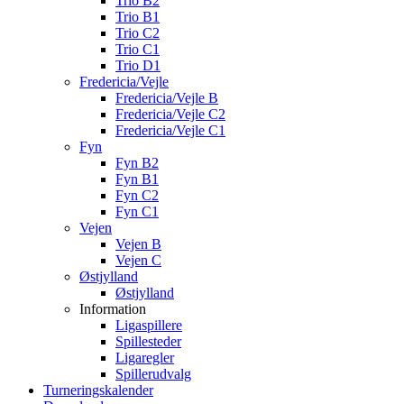
Trio B2
Trio B1
Trio C2
Trio C1
Trio D1
Fredericia/Vejle
Fredericia/Vejle B
Fredericia/Vejle C2
Fredericia/Vejle C1
Fyn
Fyn B2
Fyn B1
Fyn C2
Fyn C1
Vejen
Vejen B
Vejen C
Østjylland
Østjylland
Information
Ligaspillere
Spillesteder
Ligaregler
Spillerudvalg
Turneringskalender