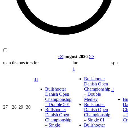
<<
august 2026
>>
man
tirs
ons
tors
fre
lør
søn
1
Bullshooter
31
Danish Open
Bullshooter
Championship
2
Danish Open
– Double
Championship
Medley
Bu
– Double 501
Bullshooter
Da
27
28
29
30
Bullshooter
Danish Open
Ch
Danish Open
Championship
– 
Championship
– Single 01
Cr
– Single
Bullshooter