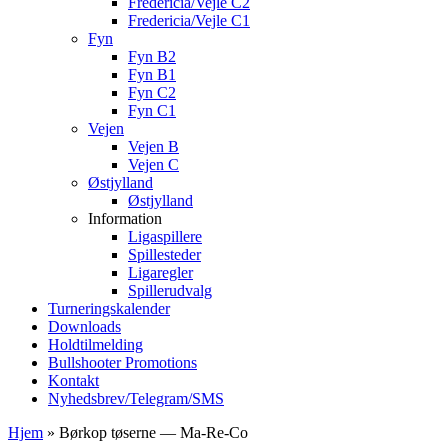
Fredericia/Vejle C2
Fredericia/Vejle C1
Fyn
Fyn B2
Fyn B1
Fyn C2
Fyn C1
Vejen
Vejen B
Vejen C
Østjylland
Østjylland
Information
Ligaspillere
Spillesteder
Ligaregler
Spillerudvalg
Turneringskalender
Downloads
Holdtilmelding
Bullshooter Promotions
Kontakt
Nyhedsbrev/Telegram/SMS
Hjem
»
Børkop tøserne — Ma-Re-Co