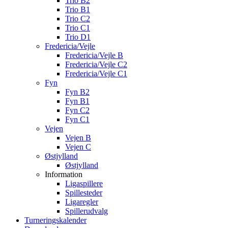
Trio B2
Trio B1
Trio C2
Trio C1
Trio D1
Fredericia/Vejle
Fredericia/Vejle B
Fredericia/Vejle C2
Fredericia/Vejle C1
Fyn
Fyn B2
Fyn B1
Fyn C2
Fyn C1
Vejen
Vejen B
Vejen C
Østjylland
Østjylland
Information
Ligaspillere
Spillesteder
Ligaregler
Spillerudvalg
Turneringskalender