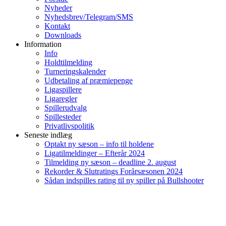
Nyheder
Nyhedsbrev/Telegram/SMS
Kontakt
Downloads
Information
Info
Holdtilmelding
Turneringskalender
Udbetaling af præmiepenge
Ligaspillere
Ligaregler
Spillerudvalg
Spillesteder
Privatlivspolitik
Seneste indlæg
Optakt ny sæson – info til holdene
Ligatilmeldinger – Efterår 2024
Tilmelding ny sæson – deadline 2. august
Rekorder & Slutratings Forårsæsonen 2024
Sådan indspilles rating til ny spiller på Bullshooter