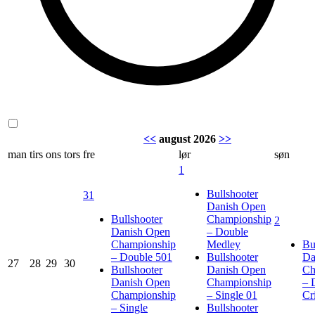
<<
august 2026
>>
man
tirs
ons
tors
fre
lør
søn
1
Bullshooter
31
Danish Open
Bullshooter
Championship
2
Danish Open
– Double
Championship
Medley
Bu
– Double 501
Bullshooter
Da
27
28
29
30
Bullshooter
Danish Open
Ch
Danish Open
Championship
– 
Championship
– Single 01
Cr
– Single
Bullshooter