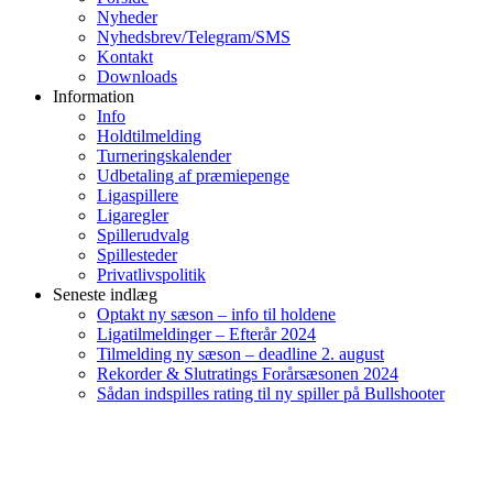
Nyheder
Nyhedsbrev/Telegram/SMS
Kontakt
Downloads
Information
Info
Holdtilmelding
Turneringskalender
Udbetaling af præmiepenge
Ligaspillere
Ligaregler
Spillerudvalg
Spillesteder
Privatlivspolitik
Seneste indlæg
Optakt ny sæson – info til holdene
Ligatilmeldinger – Efterår 2024
Tilmelding ny sæson – deadline 2. august
Rekorder & Slutratings Forårsæsonen 2024
Sådan indspilles rating til ny spiller på Bullshooter