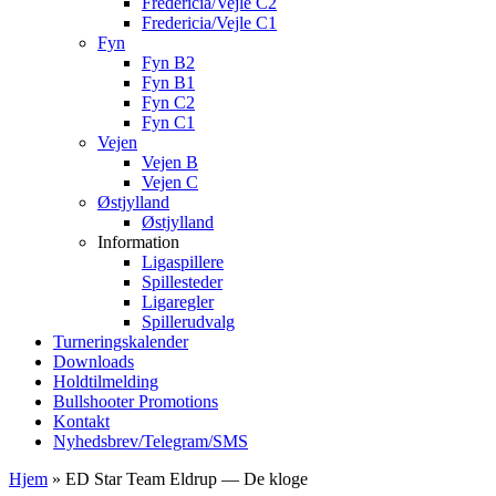
Fredericia/Vejle C2
Fredericia/Vejle C1
Fyn
Fyn B2
Fyn B1
Fyn C2
Fyn C1
Vejen
Vejen B
Vejen C
Østjylland
Østjylland
Information
Ligaspillere
Spillesteder
Ligaregler
Spillerudvalg
Turneringskalender
Downloads
Holdtilmelding
Bullshooter Promotions
Kontakt
Nyhedsbrev/Telegram/SMS
Hjem
»
ED Star Team Eldrup — De kloge