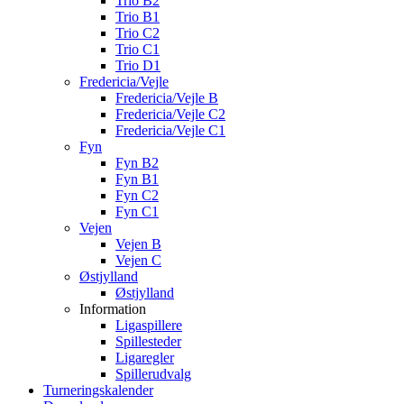
Trio B2
Trio B1
Trio C2
Trio C1
Trio D1
Fredericia/Vejle
Fredericia/Vejle B
Fredericia/Vejle C2
Fredericia/Vejle C1
Fyn
Fyn B2
Fyn B1
Fyn C2
Fyn C1
Vejen
Vejen B
Vejen C
Østjylland
Østjylland
Information
Ligaspillere
Spillesteder
Ligaregler
Spillerudvalg
Turneringskalender