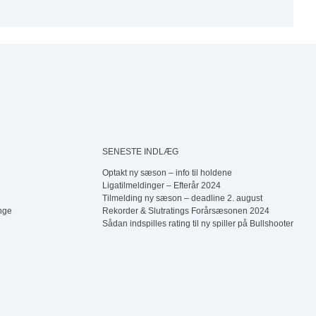
Herredouble Børkop
5
6
Assens Open (Single)
Tøsedart – Spor 3
SENESTE INDLÆG
Optakt ny sæson – info til holdene
Ligatilmeldinger – Efterår 2024
Tilmelding ny sæson – deadline 2. august
nge
Rekorder & Slutratings Forårsæsonen 2024
Sådan indspilles rating til ny spiller på Bullshooter