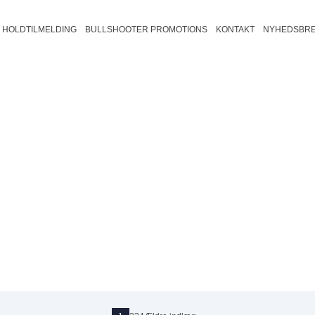
HOLDTILMELDING
BULLSHOOTER PROMOTIONS
KONTAKT
NYHEDSBRE
august 2026
Trio B2
Fredericia/Vejle B
Fyn B2
Veje
ons
tors
fre
30
31
Trio B1
Fredericia/Vejle C2
Fyn B1
Vej
Bullshooter Danish Open Champions
501
Trio C2
Fredericia/Vejle C1
Fyn C2
Bullshooter Danish Open Championsh
Cricket
Trio C1
Fyn C1
Trio D1
6
7
13
14
20
21
27
28