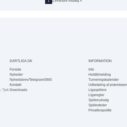
1
2
3
4
Ældre indlæg »
3
4
DARTLIGA.DK
INFORMATION
Forside
Info
Nyheder
Holdtilmelding
Nyhedsbrev/Telegram/SMS
Turneringskalender
Kontakt
Udbetaling af præmiepe
. Tjek
Downloads
Ligaspillere
Ligaregler
Spillerudvalg
Spillesteder
Privatlivspolitik