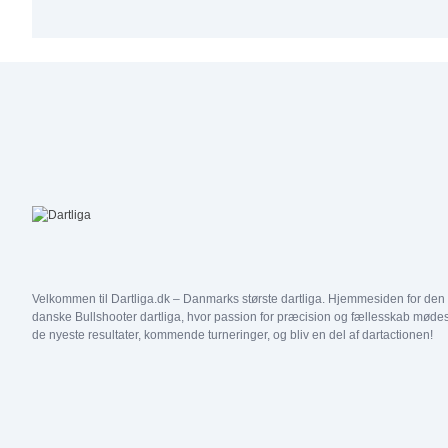
Double C7 25/50
Double C3 50/50
Double C6 25/50
Double C2 50/50
31
1
2
Double C5 25/50
Double C1 50/50
Double C4 25/50
Double D4 50/50
Double C3 25/50
Double D3 50/50
Double C2 25/50
Double D2 50/50
Double C1 25/50
Double D1 50/50
Double D5 25/50
Double D4 25/50
Double D3 25/50
Velkommen til Dartliga.dk – Danmarks største dartliga. Hjemmesiden for den
Double D2 25/50
danske Bullshooter dartliga, hvor passion for præcision og fællesskab mødes
de nyeste resultater, kommende turneringer, og bliv en del af dartactionen!
Double D1 25/50