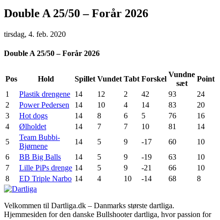
Double A 25/50 – Forår 2026
tirsdag, 4. feb. 2020
Double A 25/50 – Forår 2026
Vundne
Pos
Hold
Spillet
Vundet
Tabt
Forskel
Point
sæt
1
Plastik drengene
14
12
2
42
93
24
2
Power Pedersen
14
10
4
14
83
20
3
Hot dogs
14
8
6
5
76
16
4
Ølholdet
14
7
7
10
81
14
Team Bubbi-
5
14
5
9
-17
60
10
Bjørnene
6
BB Big Balls
14
5
9
-19
63
10
7
Lille PiPs drenge
14
5
9
-21
66
10
8
ED Triple Narbo
14
4
10
-14
68
8
Velkommen til Dartliga.dk – Danmarks største dartliga.
Hjemmesiden for den danske Bullshooter dartliga, hvor passion for