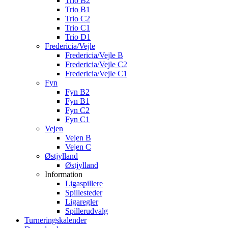
Trio B2
Trio B1
Trio C2
Trio C1
Trio D1
Fredericia/Vejle
Fredericia/Vejle B
Fredericia/Vejle C2
Fredericia/Vejle C1
Fyn
Fyn B2
Fyn B1
Fyn C2
Fyn C1
Vejen
Vejen B
Vejen C
Østjylland
Østjylland
Information
Ligaspillere
Spillesteder
Ligaregler
Spillerudvalg
Turneringskalender