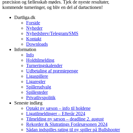
præcision og fællesskab mødes. Tjek de nyeste resultater,
kommende turneringer, og bliv en del af dartactionen!
Dartliga.dk
Forside
Nyheder
Nyhedsbrev/Telegram/SMS
Kontakt
Downloads
Information
Info
Holdtilmelding
Turneringskalender
Udbetaling af præmiepenge
Ligaspillere
Ligaregler
Spillerudvalg
Spillesteder
Privatlivspolitik
Seneste indlæg
Optakt ny sæson – info til holdene
Ligatilmeldinger – Efterår 2024
Tilmelding ny sæson – deadline 2. august
Rekorder & Slutratings Forårsæsonen 2024
Sådan indspilles rating til ny spiller på Bullshooter