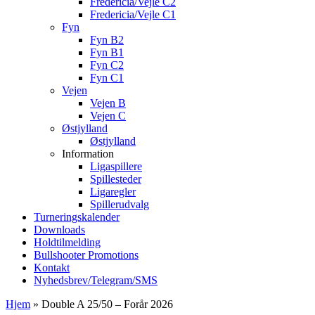
Fredericia/Vejle C2
Fredericia/Vejle C1
Fyn
Fyn B2
Fyn B1
Fyn C2
Fyn C1
Vejen
Vejen B
Vejen C
Østjylland
Østjylland
Information
Ligaspillere
Spillesteder
Ligaregler
Spillerudvalg
Turneringskalender
Downloads
Holdtilmelding
Bullshooter Promotions
Kontakt
Nyhedsbrev/Telegram/SMS
Hjem
»
Double A 25/50 – Forår 2026