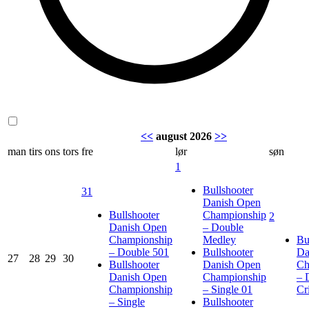
<<
august 2026
>>
man
tirs
ons
tors
fre
lør
søn
1
Bullshooter
31
Danish Open
Bullshooter
Championship
2
Danish Open
– Double
Championship
Medley
Bu
– Double 501
Bullshooter
Da
27
28
29
30
Bullshooter
Danish Open
Ch
Danish Open
Championship
– 
Championship
– Single 01
Cr
– Single
Bullshooter