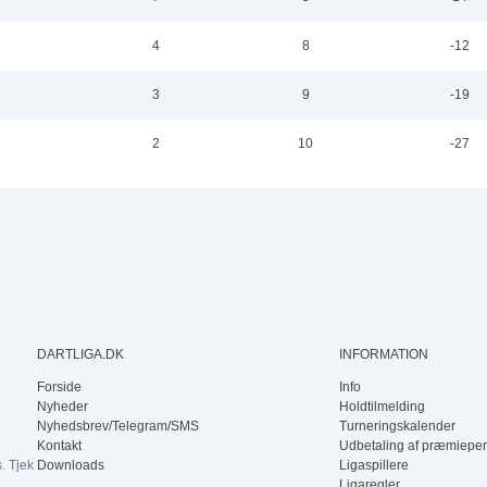
4
8
-12
3
4
3
9
-19
2
10
-27
DARTLIGA.DK
INFORMATION
Forside
Info
Nyheder
Holdtilmelding
Nyhedsbrev/Telegram/SMS
Turneringskalender
Kontakt
Udbetaling af præmiepe
. Tjek
Downloads
Ligaspillere
Ligaregler