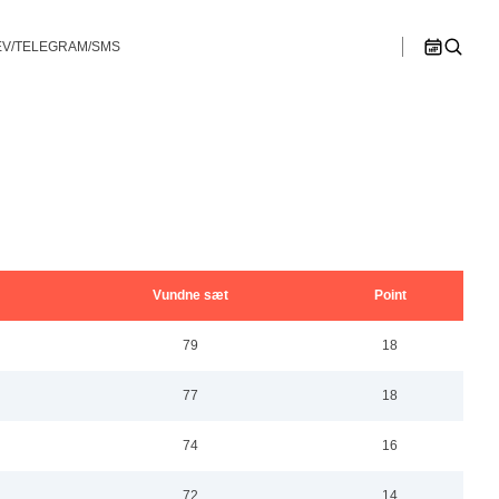
V/TELEGRAM/SMS
>>
n B
Østjylland
Ligaspillere
lør
søn
1
2
en C
Spillesteder
hip – Double
Bullshooter Danish Open Championship –
Bullshooter Danish Open Championship –
Double Medley
Double Cricket
Ligaregler
ip – Single
Bullshooter Danish Open Championship –
Single 01
Spillerudvalg
Bullshooter Danish Open Championship –
Begynder
8
9
Vundne sæt
Point
Dartturnering Kahytten – Double Medley
79
18
15
16
Single 01 på Gelsted Marked
77
18
22
23
Stævne på Pusterummet
74
16
29
30
72
14