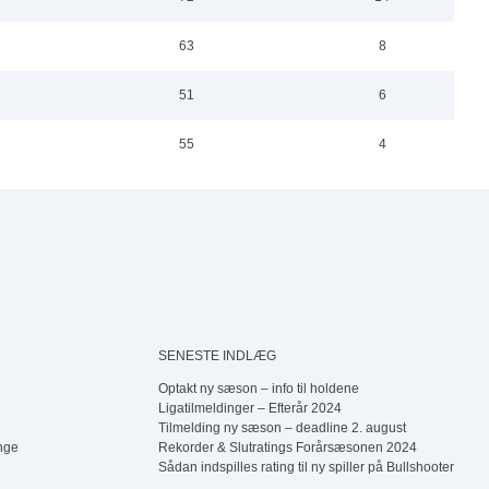
Herredouble Børkop
63
8
5
6
Assens Open (Single)
Tøsedart – Spor 3
51
6
55
4
SENESTE INDLÆG
Optakt ny sæson – info til holdene
Ligatilmeldinger – Efterår 2024
Tilmelding ny sæson – deadline 2. august
nge
Rekorder & Slutratings Forårsæsonen 2024
Sådan indspilles rating til ny spiller på Bullshooter