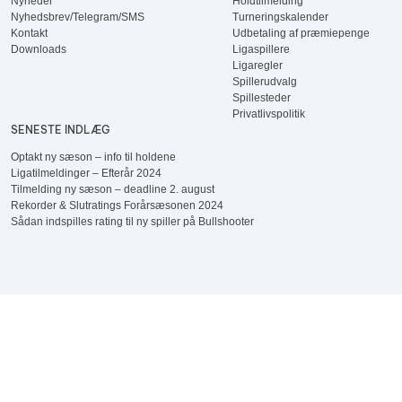
Nyheder
Holdtilmelding
Nyhedsbrev/Telegram/SMS
Turneringskalender
Kontakt
Udbetaling af præmiepenge
Downloads
Ligaspillere
Ligaregler
Spillerudvalg
Spillesteder
Privatlivspolitik
SENESTE INDLÆG
Optakt ny sæson – info til holdene
Ligatilmeldinger – Efterår 2024
Tilmelding ny sæson – deadline 2. august
Rekorder & Slutratings Forårsæsonen 2024
Sådan indspilles rating til ny spiller på Bullshooter