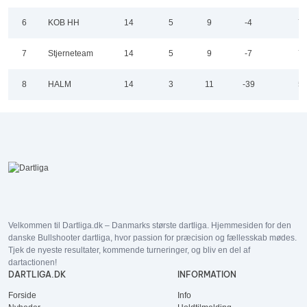
6
KOB HH
14
5
9
-4
7
7
Stjerneteam
14
5
9
-7
7
8
HALM
14
3
11
-39
5
Velkommen til Dartliga.dk – Danmarks største dartliga. Hjemmesiden for den
danske Bullshooter dartliga, hvor passion for præcision og fællesskab mødes.
Tjek de nyeste resultater, kommende turneringer, og bliv en del af
dartactionen!
DARTLIGA.DK
INFORMATION
Forside
Info