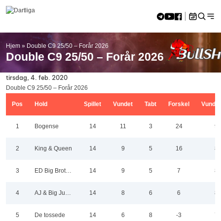
Skip to content
Hjem
»
Double C9 25/50 – Forår 2026
<<
aug 2026
>>
Double C9 25/50 – Forår 2026
M
Ti
O
To
F
L
S
27
28
29
30
31
1
2
tirsdag, 4. feb. 2020
3
4
5
6
7
8
9
Double C9 25/50 – Forår 2026
10
11
12
13
14
15
16
Pos
Hold
Spillet
Vundet
Tabt
Forskel
Vundn
17
18
19
20
21
22
23
24
25
26
27
28
29
30
1
Bogense
14
11
3
24
9
31
1
2
3
4
5
6
2
King & Queen
14
9
5
16
8
3
ED Big Brother
14
9
5
7
8
4
AJ & Big Justice
14
8
6
6
8
5
De tossede
14
6
8
-3
7