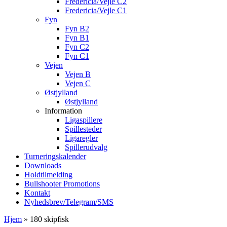
Fredericia/Vejle C2
Fredericia/Vejle C1
Fyn
Fyn B2
Fyn B1
Fyn C2
Fyn C1
Vejen
Vejen B
Vejen C
Østjylland
Østjylland
Information
Ligaspillere
Spillesteder
Ligaregler
Spillerudvalg
Turneringskalender
Downloads
Holdtilmelding
Bullshooter Promotions
Kontakt
Nyhedsbrev/Telegram/SMS
Hjem
»
180 skipfisk