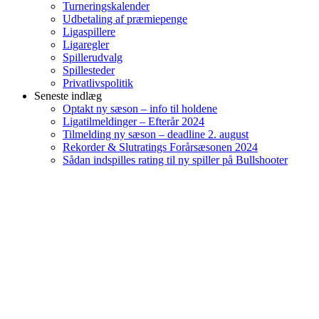
Turneringskalender
Udbetaling af præmiepenge
Ligaspillere
Ligaregler
Spillerudvalg
Spillesteder
Privatlivspolitik
Seneste indlæg
Optakt ny sæson – info til holdene
Ligatilmeldinger – Efterår 2024
Tilmelding ny sæson – deadline 2. august
Rekorder & Slutratings Forårsæsonen 2024
Sådan indspilles rating til ny spiller på Bullshooter