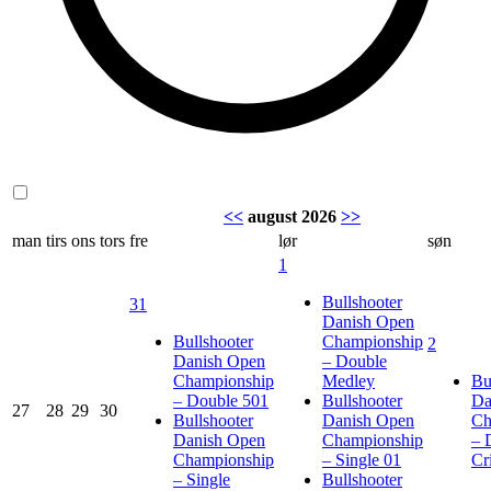
<<
august 2026
>>
man
tirs
ons
tors
fre
lør
søn
1
Bullshooter
31
Danish Open
Bullshooter
Championship
2
Danish Open
– Double
Championship
Medley
Bu
– Double 501
Bullshooter
Da
27
28
29
30
Bullshooter
Danish Open
Ch
Danish Open
Championship
– 
Championship
– Single 01
Cr
– Single
Bullshooter