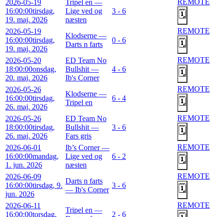
REMOTE
2026-05-19
Tripel en —
16:00:00
tirsdag,
Lige ved og
3 - 6
🗓️
19. maj. 2026
næsten
REMOTE
2026-05-19
Klodserne —
16:00:00
tirsdag,
0 - 6
🗓️
Darts n farts
19. maj. 2026
REMOTE
2026-05-20
ED Team No
18:00:00
onsdag,
Bullshit —
4 - 6
🗓️
20. maj. 2026
Ib's Corner
REMOTE
2026-05-26
Klodserne —
16:00:00
tirsdag,
6 - 4
🗓️
Tripel en
26. maj. 2026
REMOTE
2026-05-26
ED Team No
18:00:00
tirsdag,
Bullshit —
3 - 6
🗓️
26. maj. 2026
Fars gris
REMOTE
2026-06-01
Ib’s Corner —
16:00:00
mandag,
Lige ved og
6 - 2
🗓️
1. jun. 2026
næsten
REMOTE
2026-06-09
Darts n farts
16:00:00
tirsdag, 9.
3 - 6
🗓️
— Ib's Corner
jun. 2026
REMOTE
2026-06-11
Tripel en —
16:00:00
torsdag,
2 - 6