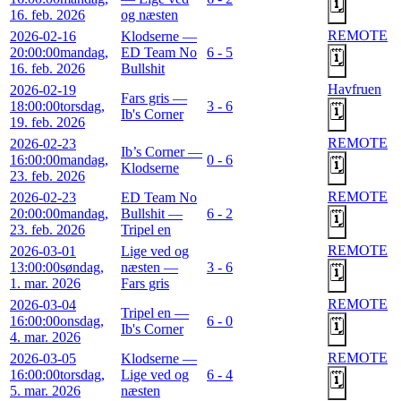
🗓️
16. feb. 2026
og næsten
REMOTE
2026-02-16
Klodserne —
20:00:00
mandag,
ED Team No
6 - 5
🗓️
16. feb. 2026
Bullshit
Havfruen
2026-02-19
Fars gris —
18:00:00
torsdag,
3 - 6
🗓️
Ib's Corner
19. feb. 2026
REMOTE
2026-02-23
Ib’s Corner —
16:00:00
mandag,
0 - 6
🗓️
Klodserne
23. feb. 2026
REMOTE
2026-02-23
ED Team No
20:00:00
mandag,
Bullshit —
6 - 2
🗓️
23. feb. 2026
Tripel en
REMOTE
2026-03-01
Lige ved og
13:00:00
søndag,
næsten —
3 - 6
🗓️
1. mar. 2026
Fars gris
REMOTE
2026-03-04
Tripel en —
16:00:00
onsdag,
6 - 0
🗓️
Ib's Corner
4. mar. 2026
REMOTE
2026-03-05
Klodserne —
16:00:00
torsdag,
Lige ved og
6 - 4
🗓️
5. mar. 2026
næsten