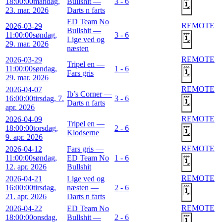
18:00:00
mandag,
Bullshit —
3 - 6
🗓️
23. mar. 2026
Darts n farts
ED Team No
REMOTE
2026-03-29
Bullshit —
11:00:00
søndag,
3 - 6
🗓️
Lige ved og
29. mar. 2026
næsten
REMOTE
2026-03-29
Tripel en —
11:00:00
søndag,
1 - 6
🗓️
Fars gris
29. mar. 2026
REMOTE
2026-04-07
Ib’s Corner —
16:00:00
tirsdag, 7.
3 - 6
🗓️
Darts n farts
apr. 2026
REMOTE
2026-04-09
Tripel en —
18:00:00
torsdag,
2 - 6
🗓️
Klodserne
9. apr. 2026
REMOTE
2026-04-12
Fars gris —
11:00:00
søndag,
ED Team No
1 - 6
🗓️
12. apr. 2026
Bullshit
REMOTE
2026-04-21
Lige ved og
16:00:00
tirsdag,
næsten —
2 - 6
🗓️
21. apr. 2026
Darts n farts
REMOTE
2026-04-22
ED Team No
18:00:00
onsdag,
Bullshit —
2 - 6
🗓️