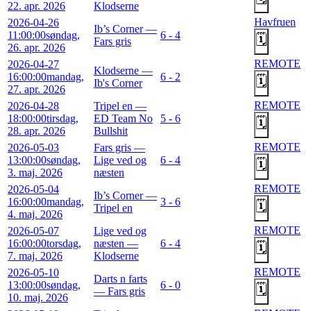
22. apr. 2026
Klodserne
Havfruen
2026-04-26
Ib’s Corner —
11:00:00
søndag,
6 - 4
🗓️
Fars gris
26. apr. 2026
REMOTE
2026-04-27
Klodserne —
16:00:00
mandag,
6 - 2
🗓️
Ib's Corner
27. apr. 2026
REMOTE
2026-04-28
Tripel en —
18:00:00
tirsdag,
ED Team No
5 - 6
🗓️
28. apr. 2026
Bullshit
REMOTE
2026-05-03
Fars gris —
13:00:00
søndag,
Lige ved og
6 - 4
🗓️
3. maj. 2026
næsten
REMOTE
2026-05-04
Ib’s Corner —
16:00:00
mandag,
3 - 6
🗓️
Tripel en
4. maj. 2026
REMOTE
2026-05-07
Lige ved og
16:00:00
torsdag,
næsten —
6 - 4
🗓️
7. maj. 2026
Klodserne
REMOTE
2026-05-10
Darts n farts
13:00:00
søndag,
6 - 0
🗓️
— Fars gris
10. maj. 2026