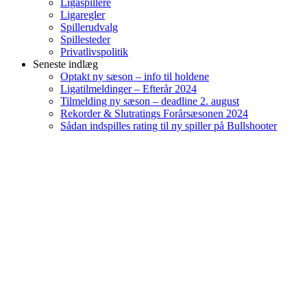
Ligaspillere
Ligaregler
Spillerudvalg
Spillesteder
Privatlivspolitik
Seneste indlæg
Optakt ny sæson – info til holdene
Ligatilmeldinger – Efterår 2024
Tilmelding ny sæson – deadline 2. august
Rekorder & Slutratings Forårsæsonen 2024
Sådan indspilles rating til ny spiller på Bullshooter