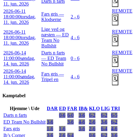
🗓️
Darts n farts
11. jun. 2026
REMOTE
2026-06-11
Fars gris —
18:00:00
torsdag,
2 - 6
🗓️
Klodserne
11. jun. 2026
Lige ved og
REMOTE
2026-06-11
næsten — ED
18:00:00
torsdag,
4 - 6
🗓️
Team No
11. jun. 2026
Bullshit
REMOTE
2026-06-14
Darts n farts
11:00:00
søndag,
— ED Team
0 - 6
🗓️
14. jun. 2026
No Bullshit
REMOTE
2026-06-14
Fars gris —
11:00:00
søndag,
4 - 6
🗓️
Tripel en
14. jun. 2026
Kamptabel
Hjemme \ Ude
DAR
ED
FAR
IB&
KLO
LIG
TRI
Darts n farts
0-6
6-0
3-6
6-2
6-2
6-5
ED Team No Bullshit
3-6
3-6
4-6
2-6
3-6
6-2
Fars gris
1-6
1-6
3-6
2-6
6-4
4-6
Ib’s Corner
3-6
2-6
6-4
0-6
6-2
3-6