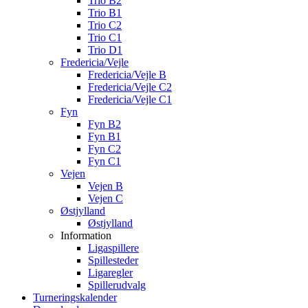
Trio B2
Trio B1
Trio C2
Trio C1
Trio D1
Fredericia/Vejle
Fredericia/Vejle B
Fredericia/Vejle C2
Fredericia/Vejle C1
Fyn
Fyn B2
Fyn B1
Fyn C2
Fyn C1
Vejen
Vejen B
Vejen C
Østjylland
Østjylland
Information
Ligaspillere
Spillesteder
Ligaregler
Spillerudvalg
Turneringskalender