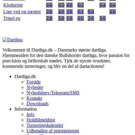
Klodserne
0-6
6-5
4-6
6-2
6-4
6-4
Lige ved og næsten
2-6
4-6
3-6
6-1
6-4
4-6
Tripel en
2-6
5-6
1-6
6-0
2-6
3-6
Velkommen til Dartliga.dk – Danmarks største dartliga.
Hjemmesiden for den danske Bullshooter dartliga, hvor passion for
præcision og fællesskab mødes. Tjek de nyeste resultater,
kommende turneringer, og bliv en del af dartactionen!
Dartliga.dk
Forside
Nyheder
Nyhedsbrev/Telegram/SMS
Kontakt
Downloads
Information
Info
Holdtilmelding
Turneringskalender
Udbetaling af præmiepenge