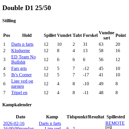
Double D1 25/50
Stilling
Vundne
Pos
Hold
Spillet
Vundet
Tabt
Forskel
Point
sæt
1
Darts n farts
12
10
2
31
63
20
2
Klodserne
12
8
4
13
58
16
ED Team No
3
12
6
6
6
56
12
Bullshit
4
Fars gris
12
5
7
-12
45
10
5
Ib’s Corner
12
5
7
-17
41
10
Lige ved og
6
12
4
8
-10
49
8
næsten
7
Tripel en
12
4
8
-11
48
8
Kampkalender
Dato
Kamp
Tidspunkt/Resultat
Spillested
REMOTE
2026-02-16
Darts n farts
16:00:00
mandag,
— Lige ved
6 - 2