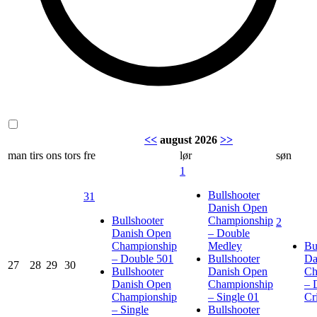
<<
august 2026
>>
man
tirs
ons
tors
fre
lør
søn
1
Bullshooter
31
Danish Open
Bullshooter
Championship
2
Danish Open
– Double
Championship
Medley
Bu
– Double 501
Bullshooter
Da
27
28
29
30
Bullshooter
Danish Open
Ch
Danish Open
Championship
– 
Championship
– Single 01
Cr
– Single
Bullshooter