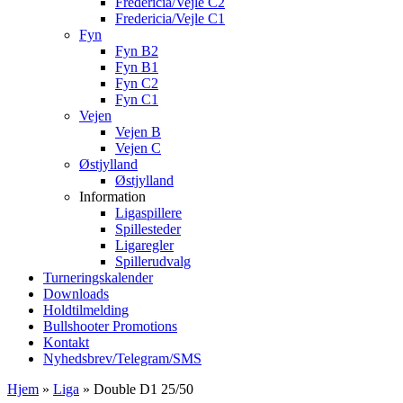
Fredericia/Vejle C2
Fredericia/Vejle C1
Fyn
Fyn B2
Fyn B1
Fyn C2
Fyn C1
Vejen
Vejen B
Vejen C
Østjylland
Østjylland
Information
Ligaspillere
Spillesteder
Ligaregler
Spillerudvalg
Turneringskalender
Downloads
Holdtilmelding
Bullshooter Promotions
Kontakt
Nyhedsbrev/Telegram/SMS
Hjem
»
Liga
»
Double D1 25/50