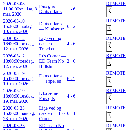
REMOTE
2026-03-08
Fars gris —
11:00:00
søndag, 8.
1 - 6
🗓️
Darts n farts
mar. 2026
REMOTE
2026-03-10
Darts n farts
15:30:00
tirsdag,
6 - 2
🗓️
— Klodserne
10. mar. 2026
REMOTE
2026-03-12
Lige ved og
16:00:00
torsdag,
næsten —
4 - 6
🗓️
12. mar. 2026
Tripel en
REMOTE
2026-03-12
Ib’s Corner —
18:00:00
torsdag,
ED Team No
2 - 6
🗓️
12. mar. 2026
Bullshit
REMOTE
2026-03-19
Darts n farts
16:00:00
torsdag,
6 - 5
🗓️
— Tripel en
19. mar. 2026
REMOTE
2026-03-19
Klodserne —
18:00:00
torsdag,
4 - 6
🗓️
Fars gris
19. mar. 2026
REMOTE
2026-03-23
Lige ved og
16:00:00
mandag,
næsten — Ib's
6 - 1
🗓️
23. mar. 2026
Corner
REMOTE
2026-03-23
ED Team No