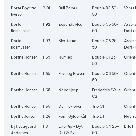
Dorte Bøgvad
2,01
Bull Babes
Double B3 50-
Vores 
Iversen
50
Dorte
1,92
Expandables
Double C5 50-
Assen
Rasmussen
50
Dartkl
Dorte
1,92
Skatterne
Double C6 25-
Assen
Rasmussen
50
Dartkl
Dorthe Hansen
1,65
Humlebi
Double C1 25-
Orient
50
Dorthe Hansen
1,65
Frue og Frøken
Double C3 50-
Orient
50
Dorthe Hansen
1,65
Nabohjælp
Fredericia/Vejle
Orient
C2
Dorthe Hansen
1,65
De firekløver
Trio C1
Orient
Dorthe Jensen
1,26
Fam. Gyldenkål
Trio D1
Havfr
Dyt Laugaard
1,3
Lille Pip - Dyt
Double C4 25-
Lille P
Andersen
Dot & Pyt
50