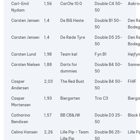
Carl-Emil
1,56
CarOle 10.0
Double C4 50-
Aakro
Nydam
50
Carsten Jensen
1,4
De Blå Heste
Double B1 50-
Den R
50
Bode
Carsten Jensen
1,4
De Røde Tyre
Double D5 25-
Den R
50
Bode
Carsten Lund
1,98
Team køl
Fyn B1
Højfyn
Carsten Nielsen
1,88
Darts for
Double B4 50-
Sanne
dummies
50
Casper
2,03
The Red Bust
Double B4 50-
FHIF
Andersen
50
Casper
1,93
Biergarten
Trio C3
Bierga
Mortensen
Catharina
1,57
BB CB&JW
Double D3 25-
Black 
Bendixen
50
Celina Hansen
2,26
Lille Pip - Team
Double B6 25-
Lille P
Lille Pip
50