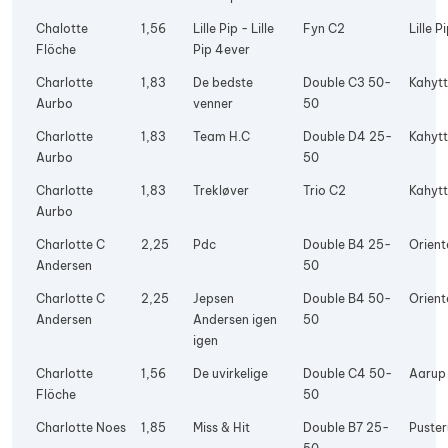
Chalotte
1,56
Lille Pip - Lille
Fyn C2
Lille P
Flöche
Pip 4ever
Charlotte
1,83
De bedste
Double C3 50-
Kahyt
Aurbo
venner
50
Charlotte
1,83
Team H.C
Double D4 25-
Kahyt
Aurbo
50
Charlotte
1,83
Trekløver
Trio C2
Kahyt
Aurbo
Charlotte C
2,25
Pdc
Double B4 25-
Orient
Andersen
50
Charlotte C
2,25
Jepsen
Double B4 50-
Orient
Andersen
Andersen igen
50
igen
Charlotte
1,56
De uvirkelige
Double C4 50-
Aarup
Flöche
50
Charlotte Noes
1,85
Miss & Hit
Double B7 25-
Puste