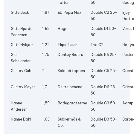
Toften
50
Bode
Gitte Beck
1,87
ED Pepsi Max
Double C2 25-
Ejby
50
Dartfo
Gitte Hjordt
1,68
Hagi
Double D1 50-
Vores 
Pedersen
50
Gitte Nykjær
1,22
Flips Tøser
Trio C2
Højfyn
Glenn
1,75
Donkey Riders
Double B6 25-
Puste
Schelander
50
Gustav Gubi
2
Kold på toppen
Double C6 25-
Orient
50
Gustav Meyer
1,7
De tre benene
Double D6 25-
Orient
50
Hanne
1,59
Bodegatosserne
Double C3 50-
Aarup
Andersen
50
Hanne Dahl
1,63
Sukkermås &
Double D3 50-
Baron
Co.
50