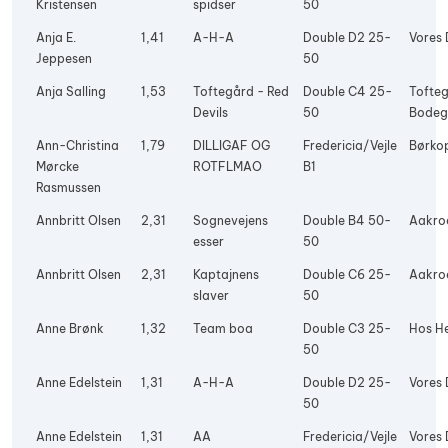
Kristensen
spidser
50
Anja E.
1,41
A-H-A
Double D2 25-
Vores 
Jeppesen
50
Anja Salling
1,53
Toftegård - Red
Double C4 25-
Tofte
Devils
50
Bode
Ann-Christina
1,79
DILLIGAF OG
Fredericia/Vejle
Børko
Mørcke
ROTFLMAO
B1
Rasmussen
Annbritt Olsen
2,31
Sognevejens
Double B4 50-
Aakro
esser
50
Annbritt Olsen
2,31
Kaptajnens
Double C6 25-
Aakro
slaver
50
Anne Brønk
1,32
Team boa
Double C3 25-
Hos H
50
Anne Edelstein
1,31
A-H-A
Double D2 25-
Vores 
50
Anne Edelstein
1,31
AA
Fredericia/Vejle
Vores 