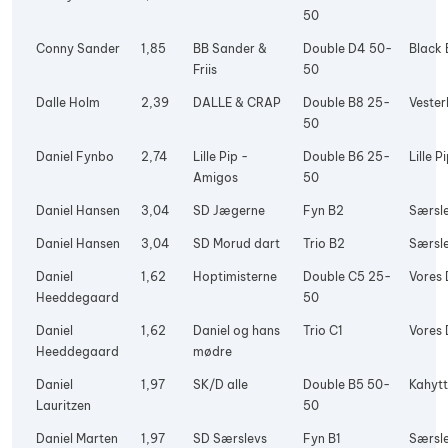
50
Conny Sander
1,85
BB Sander &
Double D4 50-
Black 
Friis
50
Dalle Holm
2,39
DALLE & CRAP
Double B8 25-
Vester
50
Daniel Fynbo
2,74
Lille Pip -
Double B6 25-
Lille P
Amigos
50
Daniel Hansen
3,04
SD Jægerne
Fyn B2
Særsle
Daniel Hansen
3,04
SD Morud dart
Trio B2
Særsle
Daniel
1,62
Hoptimisterne
Double C5 25-
Vores 
Heeddegaard
50
Daniel
1,62
Daniel og hans
Trio C1
Vores 
Heeddegaard
mødre
Daniel
1,97
SK/D alle
Double B5 50-
Kahyt
Lauritzen
50
Daniel Marten
1,97
SD Særslevs
Fyn B1
Særsle