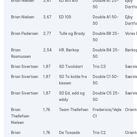
Brian Nielsen
3,67
ED Alti Alti
Double A1 25-
Ejby
50
Dartfo
Brian Nielsen
3,67
ED 105
Double A1 50-
Ejby
50
Dartfo
Brian Pedersen
2,77
Tulle og Brady
Double B8 25-
Vores 
50
Brian
2,54
HR. Børkop
Double B4 25-
Børko
Rasmussen
50
Brian Sivertsen
1,87
SD Tivolidart
Trio C3
Særsle
Brian Sivertsen
1,87
SD To kolde fra
Double C1 50-
Særsle
kassen
50
Brian Sivertsen
1,87
SD Ed, edd og
Double C5 25-
Særsle
eddy
50
Brian
1,76
Team Thellefsen
Fredericia/Vejle
Orient
Thellefsen
C1
Nielsen
Brian
1,76
De Tossede
Trio C2
Orient