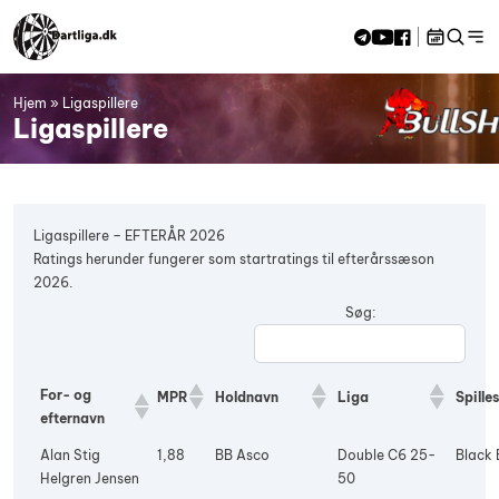
Skip to content
Hjem
»
Ligaspillere
<<
aug 2026
>>
Ligaspillere
M
Ti
O
To
F
L
S
27
28
29
30
31
1
2
3
4
5
6
7
8
9
10
11
12
13
14
15
16
Ligaspillere – EFTERÅR 2026
17
18
19
20
21
22
23
Ratings herunder fungerer som startratings til efterårssæson
24
25
26
27
28
29
30
2026.
31
1
2
3
4
5
6
Søg:
For- og
MPR
Holdnavn
Liga
Spille
efternavn
Alan Stig
1,88
BB Asco
Double C6 25-
Black 
Helgren Jensen
50