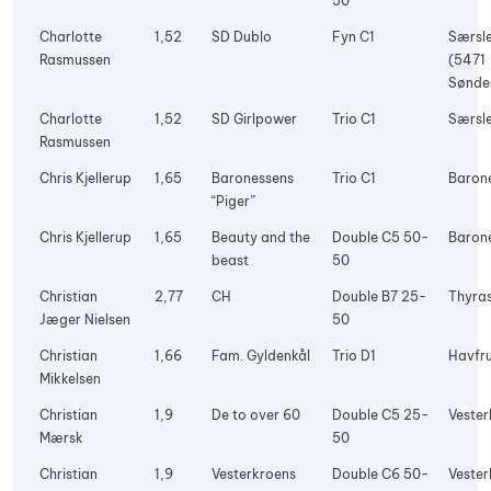
50
Charlotte
1,52
SD Dublo
Fyn C1
Særsle
Rasmussen
(5471
Sønde
Charlotte
1,52
SD Girlpower
Trio C1
Særsle
Rasmussen
Chris Kjellerup
1,65
Baronessens
Trio C1
Baron
“Piger”
Chris Kjellerup
1,65
Beauty and the
Double C5 50-
Baron
beast
50
Christian
2,77
CH
Double B7 25-
Thyras
Jæger Nielsen
50
Christian
1,66
Fam. Gyldenkål
Trio D1
Havfr
Mikkelsen
Christian
1,9
De to over 60
Double C5 25-
Vester
Mærsk
50
Christian
1,9
Vesterkroens
Double C6 50-
Vester