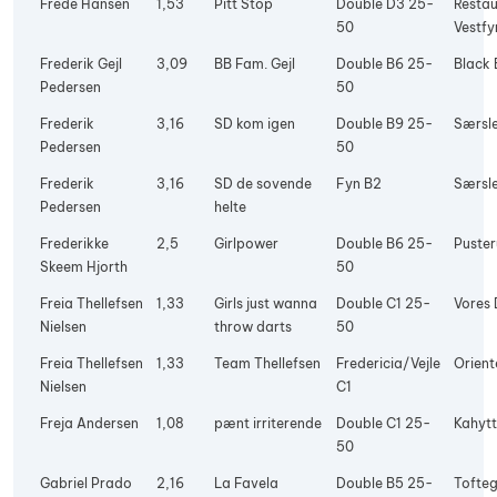
Frede Hansen
1,53
Pitt Stop
Double D3 25-
Restau
50
Vestfy
Frederik Gejl
3,09
BB Fam. Gejl
Double B6 25-
Black 
Pedersen
50
Frederik
3,16
SD kom igen
Double B9 25-
Særsle
Pedersen
50
Frederik
3,16
SD de sovende
Fyn B2
Særsle
Pedersen
helte
Frederikke
2,5
Girlpower
Double B6 25-
Puste
Skeem Hjorth
50
Freia Thellefsen
1,33
Girls just wanna
Double C1 25-
Vores 
Nielsen
throw darts
50
Freia Thellefsen
1,33
Team Thellefsen
Fredericia/Vejle
Orient
Nielsen
C1
Freja Andersen
1,08
pænt irriterende
Double C1 25-
Kahyt
50
Gabriel Prado
2,16
La Favela
Double B5 25-
Tofte