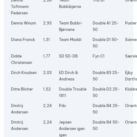
Dennis
2,06
Team
Trio B1
Orient
Toftmann
Bubbibjørne
Pedersen
Dennis Winum
2,93
Team Bubbi-
Double A1 25-
Puste
Bjørnene
50
Diana Franck
1,31
Team Maddi
Double D1 50-
Sanne
50
Didde
1,77
SD SD-DB
Fyn C1
Særsle
Christensen
Dirch Knudsen
2,03
ED Dirch &
Double B3 25-
Ejby
Andreas
50
Dartfo
Ditte Blicher
1,52
Double Trouble
Double D2 25-
Klubbe
1811
50
Dmitrij
2,24
Pdc
Double B4 25-
Orient
Andersen
50
Dmitrij
2,24
Jepsen
Double B4 50-
Orient
Andersen
Andersen igen
50
igen