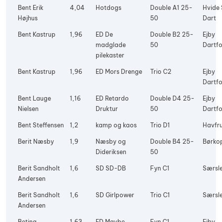
Bent Erik
4,04
Hotdogs
Double A1 25-
Hvide
Højhus
50
Dart
Bent Kastrup
1,96
ED De
Double B2 25-
Ejby
madglade
50
Dartfo
pilekaster
Bent Kastrup
1,96
ED Mors Drenge
Trio C2
Ejby
Dartfo
Bent Lauge
1,16
ED Retardo
Double D4 25-
Ejby
Nielsen
Druktur
50
Dartfo
Bent Steffensen
1,2
kamp og kaos
Trio D1
Havfr
Berit Næsby
1,9
Næsby og
Double B4 25-
Børko
Dideriksen
50
Berit Sandholt
1,6
SD SD-DB
Fyn C1
Særsle
Andersen
Berit Sandholt
1,6
SD Girlpower
Trio C1
Særsle
Andersen
Betina
1,63
ED Maybe
Fyn C1
Ejby