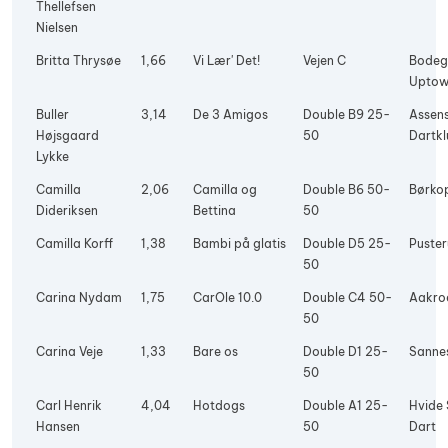
Thellefsen
Nielsen
Britta Thrysøe
1,66
Vi Lær' Det!
Vejen C
Bode
Upto
Buller
3,14
De 3 Amigos
Double B9 25-
Assen
Højsgaard
50
Dartkl
Lykke
Camilla
2,06
Camilla og
Double B6 50-
Børko
Dideriksen
Bettina
50
Camilla Korff
1,38
Bambi på glatis
Double D5 25-
Puste
50
Carina Nydam
1,75
CarOle 10.0
Double C4 50-
Aakro
50
Carina Veje
1,33
Bare os
Double D1 25-
Sanne
50
Carl Henrik
4,04
Hotdogs
Double A1 25-
Hvide
Hansen
50
Dart