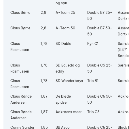
og søn
Claus Børre
2,8
A-Team 25
Double B7 25-
Assen
50
Dartkl
Claus Børre
2,8
A-Team 50
Double B7 50-
Assen
50
Dartkl
Claus
1,78
SD Dublo
Fyn C1
Særsle
Rasmussen
(5471
Sønde
Claus
1,78
SD Ed, edd og
Double C5 25-
Særsle
Rasmussen
eddy
50
Claus
1,78
SD Wonderboys
Trio B1
Særsle
Rasmussen
Claus Rønde
1,87
De bløde
Double C6 50-
Aakro
Andersen
spidser
50
Claus Rønde
1,87
Aakroens esser
Trio C3
Aakro
Andersen
Conny Sander
1,85
BB Asco
Double C6 25-
Black 