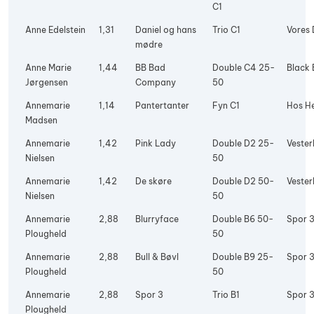
C1
Anne Edelstein
1,31
Daniel og hans
Trio C1
Vores 
mødre
Anne Marie
1,44
BB Bad
Double C4 25-
Black 
Jørgensen
Company
50
Annemarie
1,14
Pantertanter
Fyn C1
Hos H
Madsen
Annemarie
1,42
Pink Lady
Double D2 25-
Vester
Nielsen
50
Annemarie
1,42
De skøre
Double D2 50-
Vester
Nielsen
50
Annemarie
2,88
Blurryface
Double B6 50-
Spor 
Plougheld
50
Annemarie
2,88
Bull & Bøvl
Double B9 25-
Spor 
Plougheld
50
Annemarie
2,88
Spor 3
Trio B1
Spor 
Plougheld