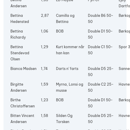
Andersen
Dartfo
Bettina
2,87
Camilla og
Double B6 50-
Børko
Hedensted
Bettina
50
Bettina
1,06
BOB
Double D1 50-
Børko
Richardy
50
Bettina
1,29
Kurt kommer når
Double C1 50-
Spor 
Stendevad
han kan
50
Olsen
Bianca Madsen
1,74
Darts n' farts
Double D5 25-
Sanne
50
Birgitte
1,59
Myrna, Lonsi og
Double C2 25-
Havne
Andersen
musse
50
Birthe
1,23
BOB
Double D1 50-
Børko
Christoffersen
50
Bitten Vincent
1,58
Silden Og
Double D5 25-
Havne
Andersen
Torsken
50