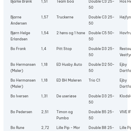
Bjarke Brønk
1,51
Team boa
Double C3 25-
Hos H
50
Bjarne
1,57
Truckerne
Double C3 25-
Højfyn
Andersen
50
Bjørn Helge
1,54
2 høns og 1 hane
Double C5 50-
Havfr
Erlandsen
50
Bo Frank
1,4
Pitt Stop
Double D3 25-
Restau
50
Vestfy
Bo Hermansen
1,18
ED Husby Auto
Double D2 50-
Ejby
(Maler)
50
Dartfo
Bo Hermansen
1,18
ED BH Maleren
Trio C1
Ejby
(Maler)
Dartfo
Bo Iversen
1,31
De useriøse
Double D3 25-
Klods
50
Bo Pedersen
2,51
Timon og
Double B5 25-
VIVE I
Pumba
50
Bo Rune
2,72
Lille Pip - Mor
Double B8 25-
Lille P