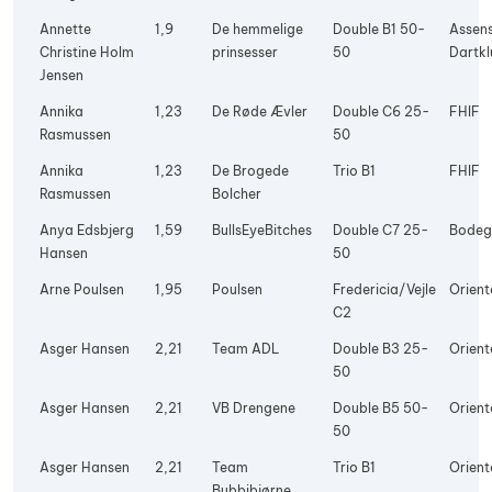
Annette
1,9
De hemmelige
Double B1 50-
Assen
Christine Holm
prinsesser
50
Dartkl
Jensen
Annika
1,23
De Røde Ævler
Double C6 25-
FHIF
Rasmussen
50
Annika
1,23
De Brogede
Trio B1
FHIF
Rasmussen
Bolcher
Anya Edsbjerg
1,59
BullsEyeBitches
Double C7 25-
Bodeg
Hansen
50
Arne Poulsen
1,95
Poulsen
Fredericia/Vejle
Orient
C2
Asger Hansen
2,21
Team ADL
Double B3 25-
Orient
50
Asger Hansen
2,21
VB Drengene
Double B5 50-
Orient
50
Asger Hansen
2,21
Team
Trio B1
Orient
Bubbibjørne