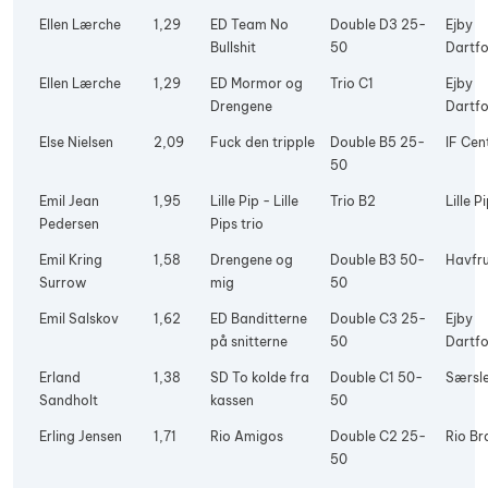
Ellen Lærche
1,29
ED Team No
Double D3 25-
Ejby
Bullshit
50
Dartfo
Ellen Lærche
1,29
ED Mormor og
Trio C1
Ejby
Drengene
Dartfo
Else Nielsen
2,09
Fuck den tripple
Double B5 25-
IF Cen
50
Emil Jean
1,95
Lille Pip - Lille
Trio B2
Lille P
Pedersen
Pips trio
Emil Kring
1,58
Drengene og
Double B3 50-
Havfr
Surrow
mig
50
Emil Salskov
1,62
ED Banditterne
Double C3 25-
Ejby
på snitterne
50
Dartfo
Erland
1,38
SD To kolde fra
Double C1 50-
Særsle
Sandholt
kassen
50
Erling Jensen
1,71
Rio Amigos
Double C2 25-
Rio Br
50