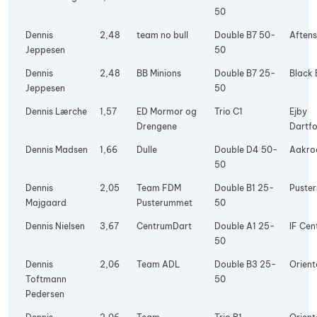
50
Dennis
2,48
team no bull
Double B7 50-
Aftens
Jeppesen
50
Dennis
2,48
BB Minions
Double B7 25-
Black 
Jeppesen
50
Dennis Lærche
1,57
ED Mormor og
Trio C1
Ejby
Drengene
Dartfo
Dennis Madsen
1,66
Dulle
Double D4 50-
Aakro
50
Dennis
2,05
Team FDM
Double B1 25-
Puste
Majgaard
Pusterummet
50
Dennis Nielsen
3,67
CentrumDart
Double A1 25-
IF Cen
50
Dennis
2,06
Team ADL
Double B3 25-
Orient
Toftmann
50
Pedersen