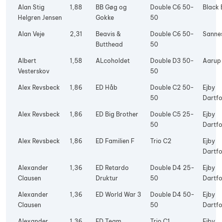
Alan Stig
1,88
BB Gøg og
Double C6 50-
Black 
Helgren Jensen
Gokke
50
Alan Veje
2,31
Beavis &
Double C6 50-
Sanne
Butthead
50
Albert
1,58
ALcoholdet
Double D3 50-
Aarup
Vesterskov
50
Alex Revsbeck
1,86
ED Håb
Double C2 50-
Ejby
50
Dartfo
Alex Revsbeck
1,86
ED Big Brother
Double C5 25-
Ejby
50
Dartfo
Alex Revsbeck
1,86
ED Familien F
Trio C2
Ejby
Dartfo
Alexander
1,36
ED Retardo
Double D4 25-
Ejby
Clausen
Druktur
50
Dartfo
Alexander
1,36
ED World War 3
Double D4 50-
Ejby
Clausen
50
Dartfo
Alexander
1,36
ED Team
Trio C1
Ejby