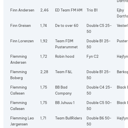
Dartfo
Finn Andersen
2,46
ED Team FM HM
Trio B1
Ejby
Dartfo
Finn Greisen
1,74
De to over 60
Double C5 25-
Vester
50
Finn Lorenzen
1,92
Team FDM
Double B1 25-
Puste
Pusterummet
50
Flemming
1,72
Robin hood
Fyn C2
Højfyn
Andersen
Flemming
2,28
Team F&L
Double B1 25-
Børko
Boberg
50
Flemming
1,75
BB Bad
Double C4 25-
Black 
Callesen
Company
50
Flemming
1,75
BB Juhuuu 1
Double C5 50-
Black 
Callesen
50
Flemming Leo
1,71
Team BullRiders
Double B6 50-
Højfyn
Jørgensen
50