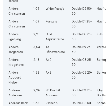
Jensen
Anders
1,09
White Pussy's
Double D2 50-
Havfr
Christensen
50
Anders
1,09
Farsgris
Double D1 25-
Havfr
Christensen
50
Anders
2,2
Guld
Double B6 25-
FHIF
Egebjerg
Aspiranterne
50
Anders
3,04
To
Double B9 25-
Vores 
Jørgensen
Håndværkere
50
Anders
2,13
Ax2
Double C8 25-
Børko
Krogshave
50
Anders
1,82
Ax2
Double C8 25-
Børko
Aagaard
50
Nielsen
Andreas
2,26
ED Dirch &
Double B3 25-
Ejby
Andersen
Andreas
50
Dartfo
Andreas Beck
1,53
Pilsner &
Double D3 50-
Sanne