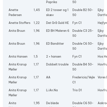
Paprika
50
Anette
1,45
ED 2 tosser og 1
Double B2 50-
Ejby
Pedersen
skæv
50
Dartfo
Anette Stoffers
1,22
Det Grå Guld HE
Fyn C1
Højfyn
Anita Bruun
1,96
ED BH Maleren 6
Double C3 25-
Ejby
50
Dartfo
Anita Bruun
1,96
ED Banditter
Double C6 50-
Ejby
50
Dartfo
Anita Hansen
1,5
2 × hansen
Fyn C1
Hos H
Anita Krarup
1,17
Dobbelt trouble
Double B4 50-
Havfr
Møller
50
Anita Krarup
1,17
AA
Fredericia/Vejle
Vores 
Møller
C1
Anita Krarup
1,17
Li.An.Na
Trio D1
Havfr
Møller
Anita
1,95
De bløde
Double C6 50-
Aakro