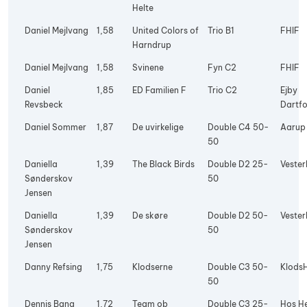
Helte
Daniel Mejlvang
1,58
United Colors of
Trio B1
FHIF
Harndrup
Daniel Mejlvang
1,58
Svinene
Fyn C2
FHIF
Daniel
1,85
ED Familien F
Trio C2
Ejby
Revsbeck
Dartfo
Daniel Sommer
1,87
De uvirkelige
Double C4 50-
Aarup
50
Daniella
1,39
The Black Birds
Double D2 25-
Vester
Sønderskov
50
Jensen
Daniella
1,39
De skøre
Double D2 50-
Vester
Sønderskov
50
Jensen
Danny Refsing
1,75
Klodserne
Double C3 50-
Klods
50
Dennis Bang
1,72
Team ob
Double C3 25-
Hos H