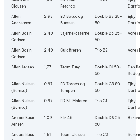
Clausen
Retardo
Dartfo
Allan
2,98
ED Basse og
Double B8 25-
Ejby
Andreasen
Bumsen
50
Dartfo
Allan Basini
2,49
Stjernekasterne
Double B5 25-
Vores 
Carlsen
50
Allan Basini
2,49
Guldfireren
Trio B2
Vores 
Carlsen
Allan Jensen
1,77
Team Tung
Double C1 50-
Den R
50
Bode
Allan Nielsen
0,97
ED Tossen og
Double C5 50-
Ejby
(Bamse)
Tumpen
50
Dartfo
Allan Nielsen
0,97
ED BH Maleren
Trio C1
Ejby
(Bamse)
Dartfo
Anders Buus
1,09
Klir 45
Double D6 25-
Baron
Jensen
50
Anders Buus
1,61
Team Classic
Trio C3
Baron