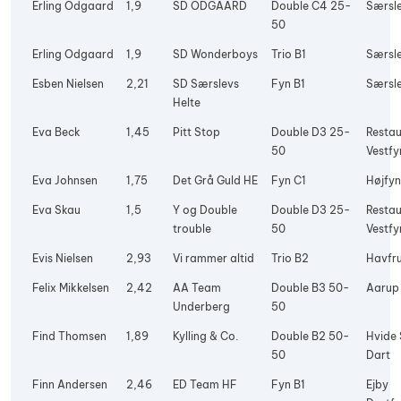
Erling Odgaard
1,9
SD ODGAARD
Double C4 25-
Særsle
50
Erling Odgaard
1,9
SD Wonderboys
Trio B1
Særsle
Esben Nielsen
2,21
SD Særslevs
Fyn B1
Særsle
Helte
Eva Beck
1,45
Pitt Stop
Double D3 25-
Restau
50
Vestfy
Eva Johnsen
1,75
Det Grå Guld HE
Fyn C1
Højfyn
Eva Skau
1,5
Y og Double
Double D3 25-
Restau
trouble
50
Vestfy
Evis Nielsen
2,93
Vi rammer altid
Trio B2
Havfr
Felix Mikkelsen
2,42
AA Team
Double B3 50-
Aarup
Underberg
50
Find Thomsen
1,89
Kylling & Co.
Double B2 50-
Hvide
50
Dart
Finn Andersen
2,46
ED Team HF
Fyn B1
Ejby