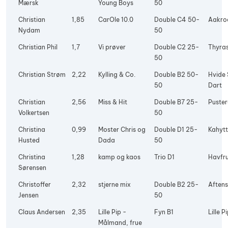
Mærsk
Young Boys
50
Christian
1,85
CarOle 10.0
Double C4 50-
Aakro
Nydam
50
Christian Phil
1,7
Vi prøver
Double C2 25-
Thyras
50
Christian Strøm
2,22
Kylling & Co.
Double B2 50-
Hvide
50
Dart
Christian
2,56
Miss & Hit
Double B7 25-
Puste
Volkertsen
50
Christina
0,99
Moster Chris og
Double D1 25-
Kahyt
Husted
Dada
50
Christina
1,28
kamp og kaos
Trio D1
Havfr
Sørensen
Christoffer
2,32
stjerne mix
Double B2 25-
Aftens
Jensen
50
Claus Andersen
2,35
Lille Pip -
Fyn B1
Lille P
Målmand, frue