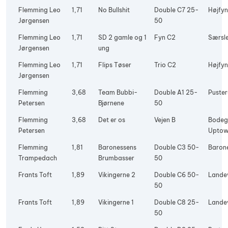
Flemming Leo
1,71
No Bullshit
Double C7 25-
Højfyn
Jørgensen
50
Flemming Leo
1,71
SD 2 gamle og 1
Fyn C2
Særsle
Jørgensen
ung
Flemming Leo
1,71
Flips Tøser
Trio C2
Højfyn
Jørgensen
Flemming
3,68
Team Bubbi-
Double A1 25-
Puste
Petersen
Bjørnene
50
Flemming
3,68
Det er os
Vejen B
Bode
Petersen
Upto
Flemming
1,81
Baronessens
Double C3 50-
Baron
Trampedach
Brumbasser
50
Frants Toft
1,89
Vikingerne 2
Double C6 50-
Lande
50
Frants Toft
1,89
Vikingerne 1
Double C8 25-
Lande
50