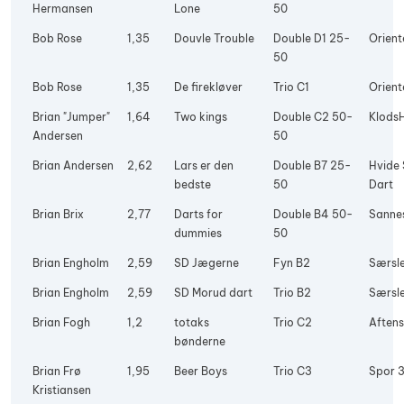
Hermansen
Lone
50
Bob Rose
1,35
Douvle Trouble
Double D1 25-
Orient
50
Bob Rose
1,35
De firekløver
Trio C1
Orient
Brian "Jumper"
1,64
Two kings
Double C2 50-
Klods
Andersen
50
Brian Andersen
2,62
Lars er den
Double B7 25-
Hvide
bedste
50
Dart
Brian Brix
2,77
Darts for
Double B4 50-
Sanne
dummies
50
Brian Engholm
2,59
SD Jægerne
Fyn B2
Særsle
Brian Engholm
2,59
SD Morud dart
Trio B2
Særsle
Brian Fogh
1,2
totaks
Trio C2
Aftens
bønderne
Brian Frø
1,95
Beer Boys
Trio C3
Spor 
Kristiansen