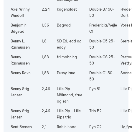
Axel Winny
2,24
Kageholdet
Double B7 50-
Hvide
Windolf
50
Dart
Benjamin
1,36
Bøgvad
Fredericia/Vejle
Vores 
Bøgvad
C1
Benny L.
1,8
SD Ed, edd og
Double C5 25-
Særsle
Rasmussen
eddy
50
Benny
1,83
fri mobning
Double C6 25-
Restau
Rasmussen
50
Vestfy
Benny Ravn
1,83
Pussy lane
Double C1 50-
Sanne
50
Benny Stig
2,46
Lille Pip -
Fyn B1
Lille P
Jensen
Målmand, frue
og søn
Benny Stig
2,46
Lille Pip - Lille
Trio B2
Lille P
Jensen
Pips trio
Bent Bossen
2,1
Robin hood
Fyn C2
Højfyn