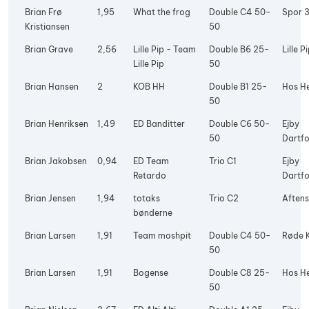
Brian Frø
1,95
What the frog
Double C4 50-
Spor 
Kristiansen
50
Brian Grave
2,56
Lille Pip - Team
Double B6 25-
Lille P
Lille Pip
50
Brian Hansen
2
KOB HH
Double B1 25-
Hos H
50
Brian Henriksen
1,49
ED Banditter
Double C6 50-
Ejby
50
Dartfo
Brian Jakobsen
0,94
ED Team
Trio C1
Ejby
Retardo
Dartfo
Brian Jensen
1,94
totaks
Trio C2
Aftens
bønderne
Brian Larsen
1,91
Team moshpit
Double C4 50-
Røde 
50
Brian Larsen
1,91
Bogense
Double C8 25-
Hos H
50