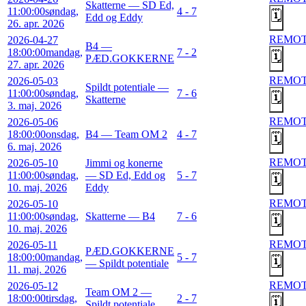
Skatterne — SD Ed,
11:00:00
søndag,
4 - 7
🗓️
Edd og Eddy
26. apr. 2026
REMO
2026-04-27
B4 —
18:00:00
mandag,
7 - 2
🗓️
PÆD.GOKKERNE
27. apr. 2026
REMO
2026-05-03
Spildt potentiale —
11:00:00
søndag,
7 - 6
🗓️
Skatterne
3. maj. 2026
REMO
2026-05-06
18:00:00
onsdag,
B4 — Team OM 2
4 - 7
🗓️
6. maj. 2026
REMO
2026-05-10
Jimmi og konerne
11:00:00
søndag,
— SD Ed, Edd og
5 - 7
🗓️
10. maj. 2026
Eddy
REMO
2026-05-10
11:00:00
søndag,
Skatterne — B4
7 - 6
🗓️
10. maj. 2026
REMO
2026-05-11
PÆD.GOKKERNE
18:00:00
mandag,
5 - 7
🗓️
— Spildt potentiale
11. maj. 2026
REMO
2026-05-12
Team OM 2 —
18:00:00
tirsdag,
2 - 7
🗓️
Spildt potentiale