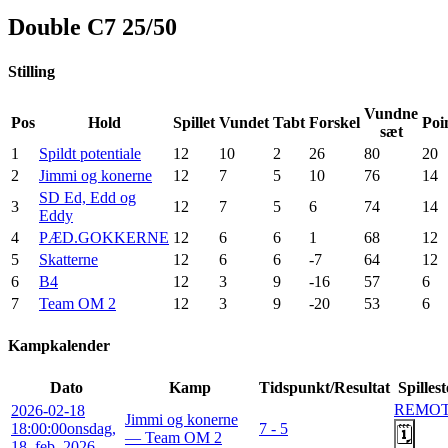
Double C7 25/50
Stilling
Vundne
Pos
Hold
Spillet
Vundet
Tabt
Forskel
Poi
sæt
1
Spildt potentiale
12
10
2
26
80
20
2
Jimmi og konerne
12
7
5
10
76
14
SD Ed, Edd og
3
12
7
5
6
74
14
Eddy
4
PÆD.GOKKERNE
12
6
6
1
68
12
5
Skatterne
12
6
6
-7
64
12
6
B4
12
3
9
-16
57
6
7
Team OM 2
12
3
9
-20
53
6
Kampkalender
Dato
Kamp
Tidspunkt/Resultat
Spilles
REMO
2026-02-18
Jimmi og konerne
18:00:00
onsdag,
7 - 5
🗓️
— Team OM 2
18. feb. 2026