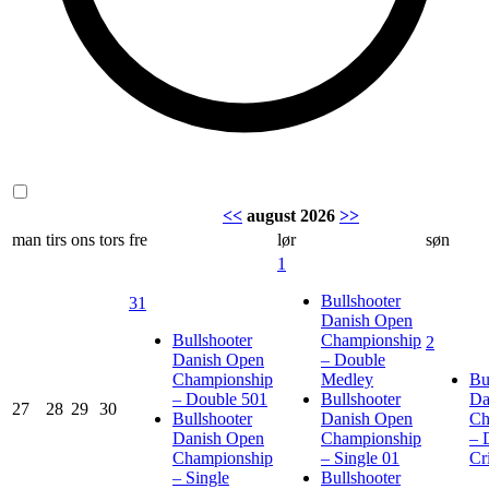
<<
august 2026
>>
man
tirs
ons
tors
fre
lør
søn
1
Bullshooter
31
Danish Open
Bullshooter
Championship
2
Danish Open
– Double
Championship
Medley
Bu
– Double 501
Bullshooter
Da
27
28
29
30
Bullshooter
Danish Open
Ch
Danish Open
Championship
– 
Championship
– Single 01
Cr
– Single
Bullshooter