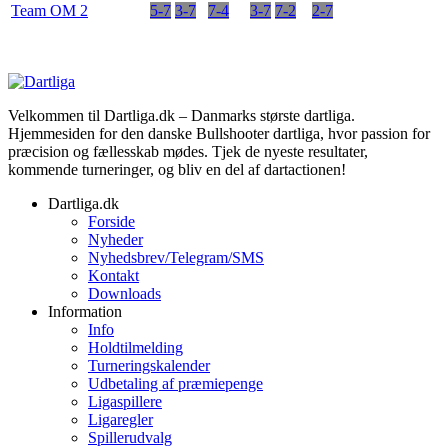
Team OM 2
5-7
3-7
7-4
3-7
7-2
2-7
Velkommen til Dartliga.dk – Danmarks største dartliga.
Hjemmesiden for den danske Bullshooter dartliga, hvor passion for
præcision og fællesskab mødes. Tjek de nyeste resultater,
kommende turneringer, og bliv en del af dartactionen!
Dartliga.dk
Forside
Nyheder
Nyhedsbrev/Telegram/SMS
Kontakt
Downloads
Information
Info
Holdtilmelding
Turneringskalender
Udbetaling af præmiepenge
Ligaspillere
Ligaregler
Spillerudvalg