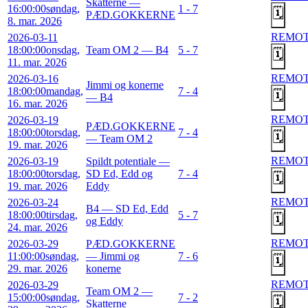
Skatterne —
16:00:00
søndag,
1 - 7
🗓️
PÆD.GOKKERNE
8. mar. 2026
REMO
2026-03-11
18:00:00
onsdag,
Team OM 2 — B4
5 - 7
🗓️
11. mar. 2026
REMO
2026-03-16
Jimmi og konerne
18:00:00
mandag,
7 - 4
🗓️
— B4
16. mar. 2026
REMO
2026-03-19
PÆD.GOKKERNE
18:00:00
torsdag,
7 - 4
🗓️
— Team OM 2
19. mar. 2026
REMO
2026-03-19
Spildt potentiale —
18:00:00
torsdag,
SD Ed, Edd og
7 - 4
🗓️
19. mar. 2026
Eddy
REMO
2026-03-24
B4 — SD Ed, Edd
18:00:00
tirsdag,
5 - 7
🗓️
og Eddy
24. mar. 2026
REMO
2026-03-29
PÆD.GOKKERNE
11:00:00
søndag,
— Jimmi og
7 - 6
🗓️
29. mar. 2026
konerne
REMO
2026-03-29
Team OM 2 —
15:00:00
søndag,
7 - 2
🗓️
Skatterne