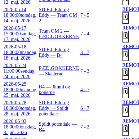
12. maj. 2026
REMO
2026-05-14
SD Ed, Edd og
18:00:00
torsdag,
Eddy — Team OM
7 - 5
🗓️
14. maj. 2026
2
REMO
2026-05-17
Team OM 2 —
15:00:00
søndag,
7 - 4
🗓️
PÆD.GOKKERNE
17. maj. 2026
REMO
2026-05-18
SD Ed, Edd og
18:00:00
mandag,
3 - 7
🗓️
Eddy — B4
18. maj. 2026
REMO
2026-05-24
PÆD.GOKKERNE
11:00:00
søndag,
7 - 3
🗓️
— Skatterne
24. maj. 2026
REMO
2026-05-25
B4 — Jimmi og
18:00:00
mandag,
4 - 7
🗓️
konerne
25. maj. 2026
REMO
2026-05-28
SD Ed, Edd og
18:00:00
torsdag,
Eddy — Spildt
6 - 7
🗓️
28. maj. 2026
potentiale
REMO
2026-06-03
Spildt potentiale —
18:00:00
onsdag,
7 - 2
🗓️
B4
3. jun. 2026