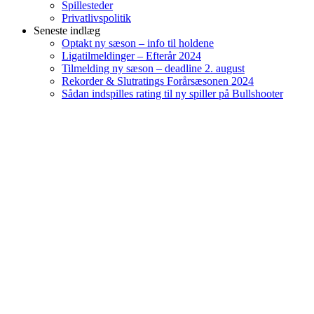
Spillesteder
Privatlivspolitik
Seneste indlæg
Optakt ny sæson – info til holdene
Ligatilmeldinger – Efterår 2024
Tilmelding ny sæson – deadline 2. august
Rekorder & Slutratings Forårsæsonen 2024
Sådan indspilles rating til ny spiller på Bullshooter