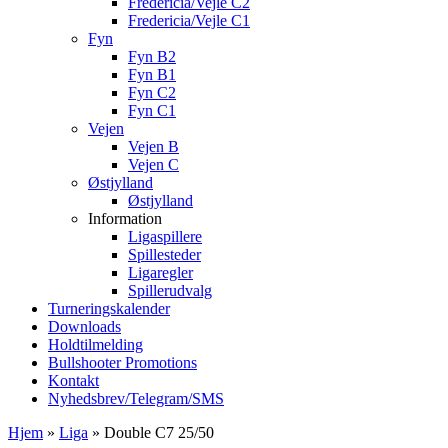
Fredericia/Vejle C2
Fredericia/Vejle C1
Fyn
Fyn B2
Fyn B1
Fyn C2
Fyn C1
Vejen
Vejen B
Vejen C
Østjylland
Østjylland
Information
Ligaspillere
Spillesteder
Ligaregler
Spillerudvalg
Turneringskalender
Downloads
Holdtilmelding
Bullshooter Promotions
Kontakt
Nyhedsbrev/Telegram/SMS
Hjem
»
Liga
»
Double C7 25/50