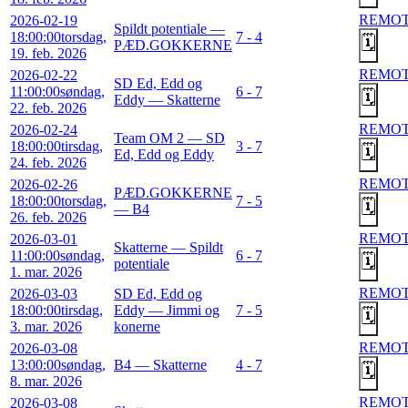
REMO
2026-02-19
Spildt potentiale —
18:00:00
torsdag,
7 - 4
🗓️
PÆD.GOKKERNE
19. feb. 2026
REMO
2026-02-22
SD Ed, Edd og
11:00:00
søndag,
6 - 7
🗓️
Eddy — Skatterne
22. feb. 2026
REMO
2026-02-24
Team OM 2 — SD
18:00:00
tirsdag,
3 - 7
🗓️
Ed, Edd og Eddy
24. feb. 2026
REMO
2026-02-26
PÆD.GOKKERNE
18:00:00
torsdag,
7 - 5
🗓️
— B4
26. feb. 2026
REMO
2026-03-01
Skatterne — Spildt
11:00:00
søndag,
6 - 7
🗓️
potentiale
1. mar. 2026
REMO
2026-03-03
SD Ed, Edd og
18:00:00
tirsdag,
Eddy — Jimmi og
7 - 5
🗓️
3. mar. 2026
konerne
REMO
2026-03-08
13:00:00
søndag,
B4 — Skatterne
4 - 7
🗓️
8. mar. 2026
REMO
2026-03-08