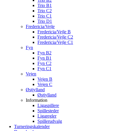
Trio B2
Trio B1
Trio C2
Trio C1
Trio D1
Fredericia/Vejle
Fredericia/Vejle B
Fredericia/Vejle C2
Fredericia/Vejle C1
Fyn
Fyn B2
Fyn B1
Fyn C2
Fyn C1
Vejen
Vejen B
Vejen C
Østjylland
Østjylland
Information
Ligaspillere
Spillesteder
Ligaregler
Spillerudvalg
Turneringskalender