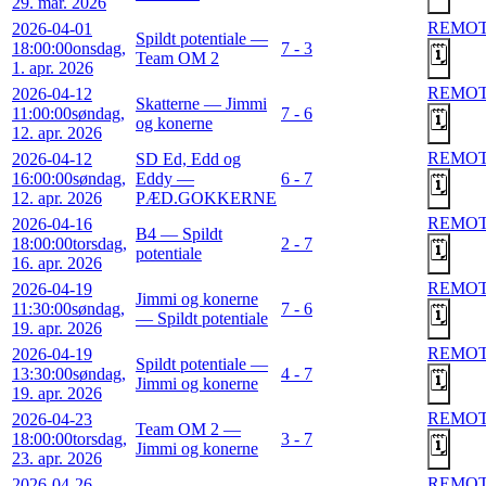
29. mar. 2026
REMO
2026-04-01
Spildt potentiale —
18:00:00
onsdag,
7 - 3
🗓️
Team OM 2
1. apr. 2026
REMO
2026-04-12
Skatterne — Jimmi
11:00:00
søndag,
7 - 6
🗓️
og konerne
12. apr. 2026
REMO
2026-04-12
SD Ed, Edd og
16:00:00
søndag,
Eddy —
6 - 7
🗓️
12. apr. 2026
PÆD.GOKKERNE
REMO
2026-04-16
B4 — Spildt
18:00:00
torsdag,
2 - 7
🗓️
potentiale
16. apr. 2026
REMO
2026-04-19
Jimmi og konerne
11:30:00
søndag,
7 - 6
🗓️
— Spildt potentiale
19. apr. 2026
REMO
2026-04-19
Spildt potentiale —
13:30:00
søndag,
4 - 7
🗓️
Jimmi og konerne
19. apr. 2026
REMO
2026-04-23
Team OM 2 —
18:00:00
torsdag,
3 - 7
🗓️
Jimmi og konerne
23. apr. 2026
REMO
2026-04-26