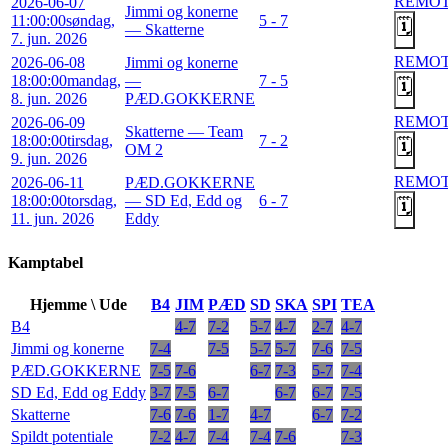
REMO
2026-06-07
Jimmi og konerne
11:00:00
søndag,
5 - 7
🗓️
— Skatterne
7. jun. 2026
REMO
2026-06-08
Jimmi og konerne
18:00:00
mandag,
—
7 - 5
🗓️
8. jun. 2026
PÆD.GOKKERNE
REMO
2026-06-09
Skatterne — Team
18:00:00
tirsdag,
7 - 2
🗓️
OM 2
9. jun. 2026
REMO
2026-06-11
PÆD.GOKKERNE
18:00:00
torsdag,
— SD Ed, Edd og
6 - 7
🗓️
11. jun. 2026
Eddy
Kamptabel
Hjemme \ Ude
B4
JIM
PÆD
SD
SKA
SPI
TEA
B4
4-7
7-2
5-7
4-7
2-7
4-7
Jimmi og konerne
7-4
7-5
5-7
5-7
7-6
7-5
PÆD.GOKKERNE
7-5
7-6
6-7
7-3
5-7
7-4
SD Ed, Edd og Eddy
3-7
7-5
6-7
6-7
6-7
7-5
Skatterne
7-6
7-6
1-7
4-7
6-7
7-2
Spildt potentiale
7-2
4-7
7-4
7-4
7-6
7-3