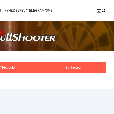
T
NYHEDSBREV/TELEGRAM/SMS
>>
en B
Østjylland
Ligaspillere
lør
søn
1
2
en C
Spillesteder
ionship –
Bullshooter Danish Open Championship –
Bullshooter Danish Open Championship –
Double Medley
Double Cricket
Ligaregler
ionship –
Bullshooter Danish Open Championship –
Single 01
Spillerudvalg
Bullshooter Danish Open Championship –
Begynder
8
9
Tidspunkt
Spillested
Dartturnering Kahytten – Double Medley
15
16
Single 01 på Gelsted Marked
22
23
Stævne på Pusterummet
29
30