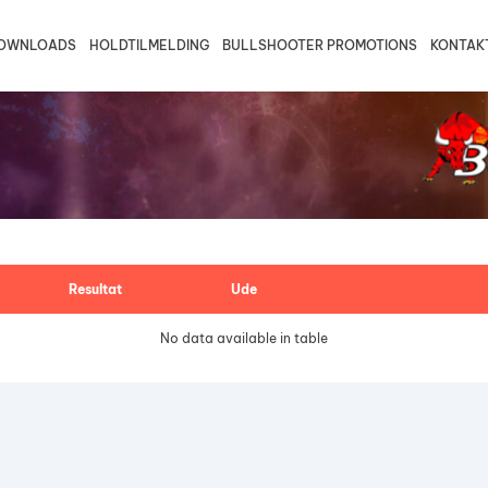
OWNLOADS
HOLDTILMELDING
BULLSHOOTER PROMOTIONS
KONTAK
august 2026
Trio B2
Fredericia/Vejle B
Fyn B2
Vej
ons
tors
fre
30
31
Trio B1
Fredericia/Vejle C2
Fyn B1
Vej
Bullshooter Danish Open Champ
Double 501
Trio C2
Fredericia/Vejle C1
Fyn C2
Bullshooter Danish Open Champ
Single Cricket
Trio C1
Fyn C1
Trio D1
6
7
Resultat
Ude
No data available in table
13
14
20
21
27
28