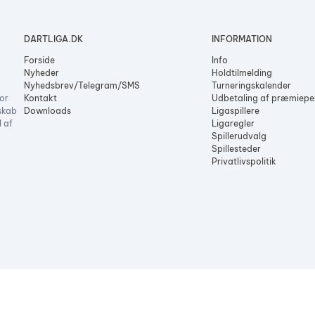
3
4
DARTLIGA.DK
INFORMATION
Forside
Info
Nyheder
Holdtilmelding
Nyhedsbrev/Telegram/SMS
Turneringskalender
or
Kontakt
Udbetaling af præmiep
skab
Downloads
Ligaspillere
l af
Ligaregler
Spillerudvalg
Spillesteder
Privatlivspolitik