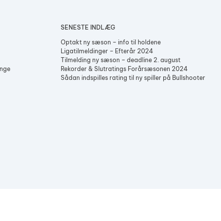
Herredouble Børkop
5
6
SENESTE INDLÆG
Assens Open (Single)
Optakt ny sæson – info til holdene
Tøsedart – Spor 3
Ligatilmeldinger – Efterår 2024
Tilmelding ny sæson – deadline 2. august
enge
Rekorder & Slutratings Forårsæsonen 2024
Sådan indspilles rating til ny spiller på Bullshooter