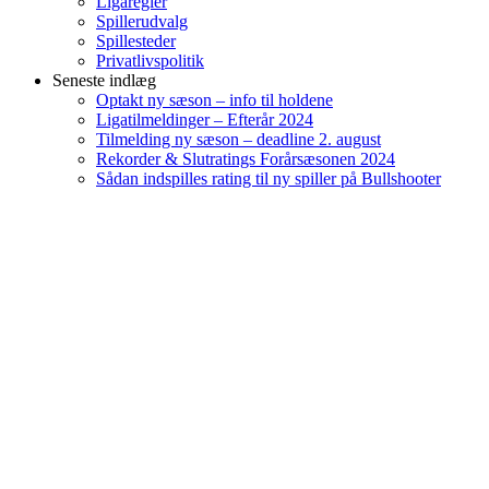
Ligaregler
Spillerudvalg
Spillesteder
Privatlivspolitik
Seneste indlæg
Optakt ny sæson – info til holdene
Ligatilmeldinger – Efterår 2024
Tilmelding ny sæson – deadline 2. august
Rekorder & Slutratings Forårsæsonen 2024
Sådan indspilles rating til ny spiller på Bullshooter