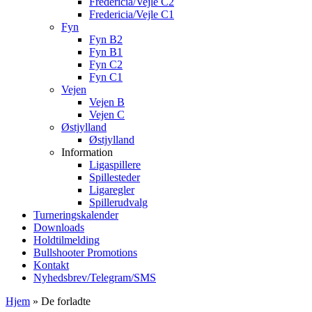
Fredericia/Vejle C2
Fredericia/Vejle C1
Fyn
Fyn B2
Fyn B1
Fyn C2
Fyn C1
Vejen
Vejen B
Vejen C
Østjylland
Østjylland
Information
Ligaspillere
Spillesteder
Ligaregler
Spillerudvalg
Turneringskalender
Downloads
Holdtilmelding
Bullshooter Promotions
Kontakt
Nyhedsbrev/Telegram/SMS
Hjem
»
De forladte