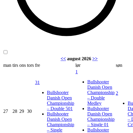
<<
august 2026
>>
man
tirs
ons
tors
fre
lør
søn
1
Bullshooter
31
Danish Open
Bullshooter
Championship
2
Danish Open
– Double
Championship
Medley
Bu
– Double 501
Bullshooter
Da
27
28
29
30
Bullshooter
Danish Open
Ch
Danish Open
Championship
– 
Championship
– Single 01
Cr
– Single
Bullshooter