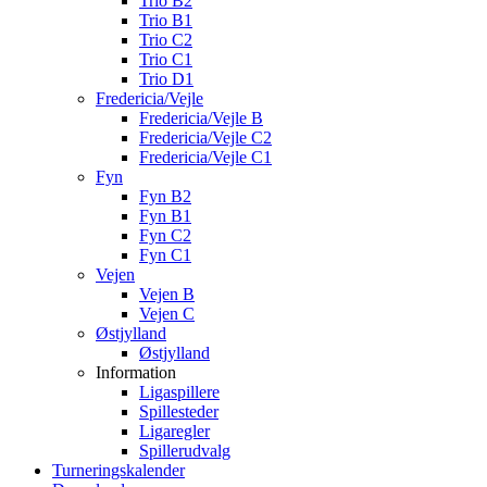
Trio B2
Trio B1
Trio C2
Trio C1
Trio D1
Fredericia/Vejle
Fredericia/Vejle B
Fredericia/Vejle C2
Fredericia/Vejle C1
Fyn
Fyn B2
Fyn B1
Fyn C2
Fyn C1
Vejen
Vejen B
Vejen C
Østjylland
Østjylland
Information
Ligaspillere
Spillesteder
Ligaregler
Spillerudvalg
Turneringskalender