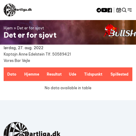
Skip to content
Hjem
»
Det er for sjovt
<<
aug 2026
>>
Det er for sjovt
M
Ti
O
To
F
L
S
27
28
29
30
31
1
2
lørdag, 27. aug. 2022
3
4
5
6
7
8
9
Kaptajn
Anne Edelstein Tlf. 50589421
10
11
12
13
14
15
16
Vores Bar Vejle
17
18
19
20
21
22
23
24
25
26
27
28
29
30
Dato
Hjemme
Resultat
Ude
Tidspunkt
Spillested
31
1
2
3
4
5
6
No data available in table