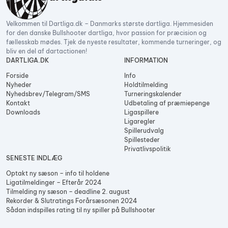
Velkommen til Dartliga.dk – Danmarks største dartliga. Hjemmesiden
for den danske Bullshooter dartliga, hvor passion for præcision og
fællesskab mødes. Tjek de nyeste resultater, kommende turneringer, og
bliv en del af dartactionen!
DARTLIGA.DK
INFORMATION
Forside
Info
Nyheder
Holdtilmelding
Nyhedsbrev/Telegram/SMS
Turneringskalender
Kontakt
Udbetaling af præmiepenge
Downloads
Ligaspillere
Ligaregler
Spillerudvalg
Spillesteder
Privatlivspolitik
SENESTE INDLÆG
Optakt ny sæson – info til holdene
Ligatilmeldinger – Efterår 2024
Tilmelding ny sæson – deadline 2. august
Rekorder & Slutratings Forårsæsonen 2024
Sådan indspilles rating til ny spiller på Bullshooter