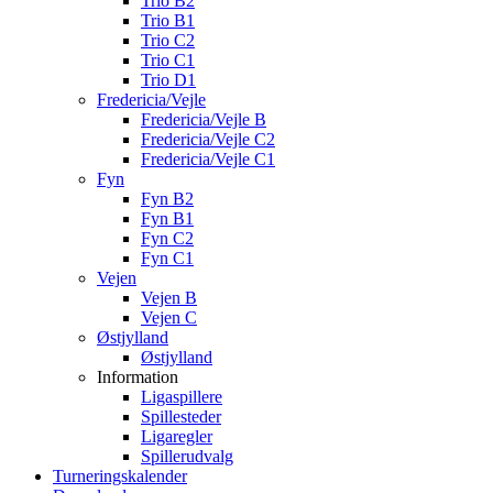
Trio B2
Trio B1
Trio C2
Trio C1
Trio D1
Fredericia/Vejle
Fredericia/Vejle B
Fredericia/Vejle C2
Fredericia/Vejle C1
Fyn
Fyn B2
Fyn B1
Fyn C2
Fyn C1
Vejen
Vejen B
Vejen C
Østjylland
Østjylland
Information
Ligaspillere
Spillesteder
Ligaregler
Spillerudvalg
Turneringskalender