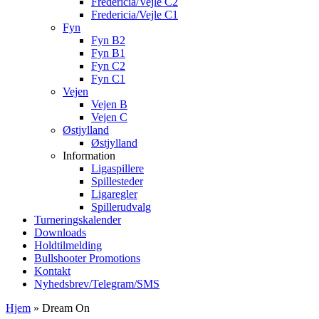
Fredericia/Vejle C2
Fredericia/Vejle C1
Fyn
Fyn B2
Fyn B1
Fyn C2
Fyn C1
Vejen
Vejen B
Vejen C
Østjylland
Østjylland
Information
Ligaspillere
Spillesteder
Ligaregler
Spillerudvalg
Turneringskalender
Downloads
Holdtilmelding
Bullshooter Promotions
Kontakt
Nyhedsbrev/Telegram/SMS
Hjem
»
Dream On