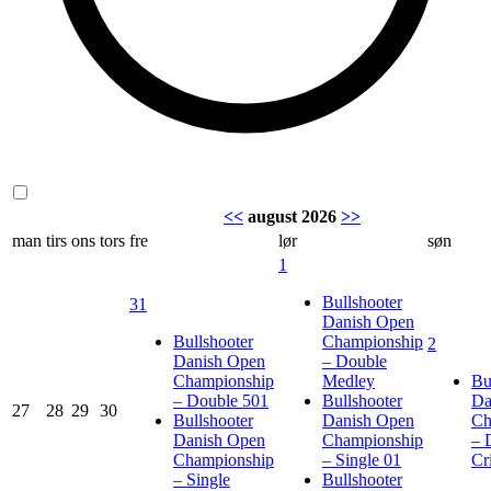
<<
august 2026
>>
man
tirs
ons
tors
fre
lør
søn
1
Bullshooter
31
Danish Open
Bullshooter
Championship
2
Danish Open
– Double
Championship
Medley
Bu
– Double 501
Bullshooter
Da
27
28
29
30
Bullshooter
Danish Open
Ch
Danish Open
Championship
– 
Championship
– Single 01
Cr
– Single
Bullshooter