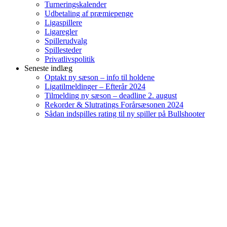
Turneringskalender
Udbetaling af præmiepenge
Ligaspillere
Ligaregler
Spillerudvalg
Spillesteder
Privatlivspolitik
Seneste indlæg
Optakt ny sæson – info til holdene
Ligatilmeldinger – Efterår 2024
Tilmelding ny sæson – deadline 2. august
Rekorder & Slutratings Forårsæsonen 2024
Sådan indspilles rating til ny spiller på Bullshooter