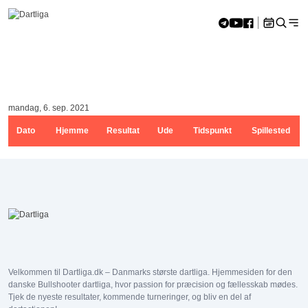
Skip to content
Hjem
»
ED De gyldne mænd
<<
aug 2026
>>
ED De gyldne mænd
M
Ti
O
To
F
L
S
27
28
29
30
31
1
2
mandag, 6. sep. 2021
3
4
5
6
7
8
9
10
11
12
13
14
15
16
Dato
Hjemme
Resultat
Ude
Tidspunkt
Spillested
17
18
19
20
21
22
23
24
25
26
27
28
29
30
31
1
2
3
4
5
6
Velkommen til Dartliga.dk – Danmarks største dartliga. Hjemmesiden for den
danske Bullshooter dartliga, hvor passion for præcision og fællesskab mødes.
Tjek de nyeste resultater, kommende turneringer, og bliv en del af