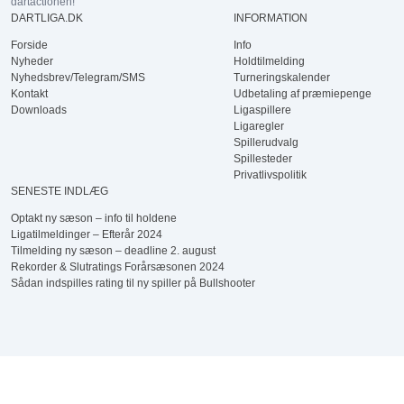
dartactionen!
DARTLIGA.DK
INFORMATION
Forside
Info
Nyheder
Holdtilmelding
Nyhedsbrev/Telegram/SMS
Turneringskalender
Kontakt
Udbetaling af præmiepenge
Downloads
Ligaspillere
Ligaregler
Spillerudvalg
Spillesteder
Privatlivspolitik
SENESTE INDLÆG
Optakt ny sæson – info til holdene
Ligatilmeldinger – Efterår 2024
Tilmelding ny sæson – deadline 2. august
Rekorder & Slutratings Forårsæsonen 2024
Sådan indspilles rating til ny spiller på Bullshooter