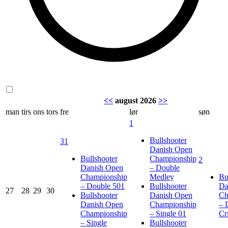
<<
august 2026
>>
man
tirs
ons
tors
fre
lør
søn
1
Bullshooter
31
Danish Open
Bullshooter
Championship
2
Danish Open
– Double
Championship
Medley
Bu
– Double 501
Bullshooter
Da
27
28
29
30
Bullshooter
Danish Open
Ch
Danish Open
Championship
– 
Championship
– Single 01
Cr
– Single
Bullshooter