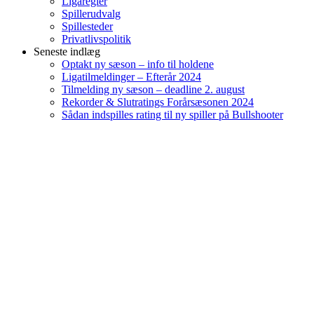
Ligaregler
Spillerudvalg
Spillesteder
Privatlivspolitik
Seneste indlæg
Optakt ny sæson – info til holdene
Ligatilmeldinger – Efterår 2024
Tilmelding ny sæson – deadline 2. august
Rekorder & Slutratings Forårsæsonen 2024
Sådan indspilles rating til ny spiller på Bullshooter