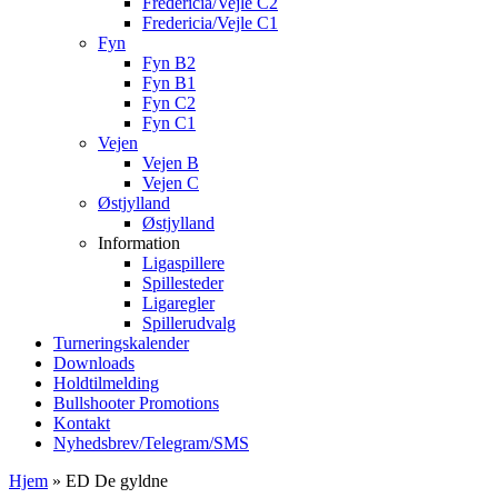
Fredericia/Vejle C2
Fredericia/Vejle C1
Fyn
Fyn B2
Fyn B1
Fyn C2
Fyn C1
Vejen
Vejen B
Vejen C
Østjylland
Østjylland
Information
Ligaspillere
Spillesteder
Ligaregler
Spillerudvalg
Turneringskalender
Downloads
Holdtilmelding
Bullshooter Promotions
Kontakt
Nyhedsbrev/Telegram/SMS
Hjem
»
ED De gyldne