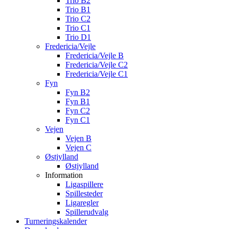
Trio B2
Trio B1
Trio C2
Trio C1
Trio D1
Fredericia/Vejle
Fredericia/Vejle B
Fredericia/Vejle C2
Fredericia/Vejle C1
Fyn
Fyn B2
Fyn B1
Fyn C2
Fyn C1
Vejen
Vejen B
Vejen C
Østjylland
Østjylland
Information
Ligaspillere
Spillesteder
Ligaregler
Spillerudvalg
Turneringskalender