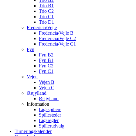
Trio B2
Trio B1
Trio C2
Trio C1
Trio D1
Fredericia/Vejle
Fredericia/Vejle B
Fredericia/Vejle C2
Fredericia/Vejle C1
Fyn
Fyn B2
Fyn B1
Fyn C2
Fyn C1
Vejen
Vejen B
Vejen C
Østjylland
Østjylland
Information
Ligaspillere
Spillesteder
Ligaregler
Spillerudvalg
Turneringskalender