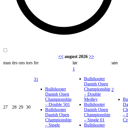
<<
august 2026
>>
man
tirs
ons
tors
fre
lør
søn
1
Bullshooter
31
Danish Open
Bullshooter
Championship
2
Danish Open
– Double
Championship
Medley
Bu
– Double 501
Bullshooter
Da
27
28
29
30
Bullshooter
Danish Open
Ch
Danish Open
Championship
– 
Championship
– Single 01
Cr
– Single
Bullshooter