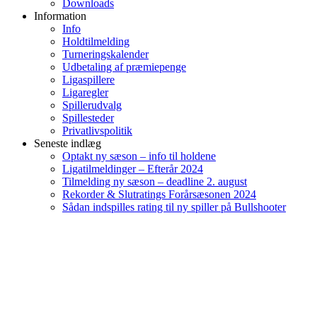
Downloads
Information
Info
Holdtilmelding
Turneringskalender
Udbetaling af præmiepenge
Ligaspillere
Ligaregler
Spillerudvalg
Spillesteder
Privatlivspolitik
Seneste indlæg
Optakt ny sæson – info til holdene
Ligatilmeldinger – Efterår 2024
Tilmelding ny sæson – deadline 2. august
Rekorder & Slutratings Forårsæsonen 2024
Sådan indspilles rating til ny spiller på Bullshooter