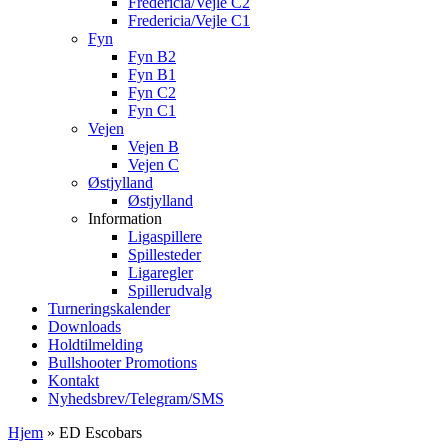
Fredericia/Vejle C2
Fredericia/Vejle C1
Fyn
Fyn B2
Fyn B1
Fyn C2
Fyn C1
Vejen
Vejen B
Vejen C
Østjylland
Østjylland
Information
Ligaspillere
Spillesteder
Ligaregler
Spillerudvalg
Turneringskalender
Downloads
Holdtilmelding
Bullshooter Promotions
Kontakt
Nyhedsbrev/Telegram/SMS
Hjem
»
ED Escobars