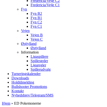
Fredericia/Vejle C2
Fredericia/Vejle C1
Fyn
Fyn B2
Fyn B1
Fyn C2
Fyn C1
Vejen
Vejen B
Vejen C
Østjylland
Østjylland
Information
Ligaspillere
Spillesteder
Ligaregler
Spillerudvalg
Turneringskalender
Downloads
Holdtilmelding
Bullshooter Promotions
Kontakt
Nyhedsbrev/Telegram/SMS
Hjem
»
ED Pokemonerne