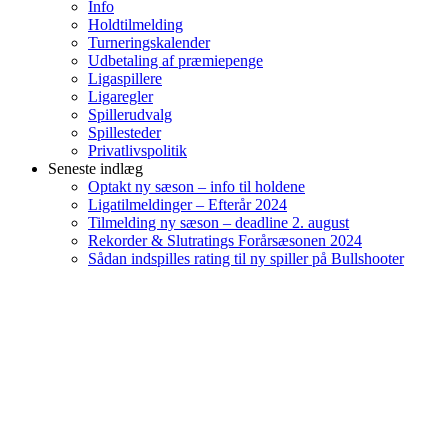
Info
Holdtilmelding
Turneringskalender
Udbetaling af præmiepenge
Ligaspillere
Ligaregler
Spillerudvalg
Spillesteder
Privatlivspolitik
Seneste indlæg
Optakt ny sæson – info til holdene
Ligatilmeldinger – Efterår 2024
Tilmelding ny sæson – deadline 2. august
Rekorder & Slutratings Forårsæsonen 2024
Sådan indspilles rating til ny spiller på Bullshooter