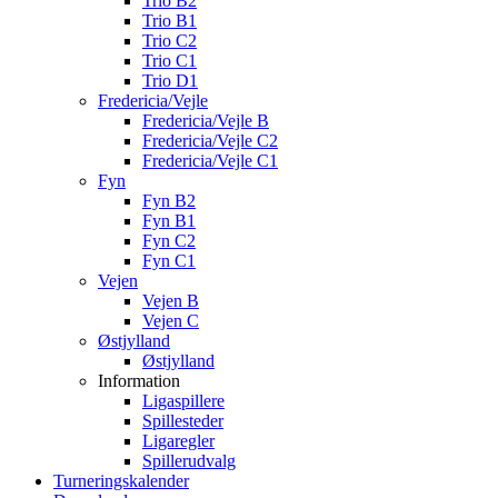
Trio B2
Trio B1
Trio C2
Trio C1
Trio D1
Fredericia/Vejle
Fredericia/Vejle B
Fredericia/Vejle C2
Fredericia/Vejle C1
Fyn
Fyn B2
Fyn B1
Fyn C2
Fyn C1
Vejen
Vejen B
Vejen C
Østjylland
Østjylland
Information
Ligaspillere
Spillesteder
Ligaregler
Spillerudvalg
Turneringskalender