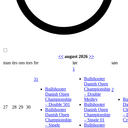
<<
august 2026
>>
man
tirs
ons
tors
fre
lør
søn
1
Bullshooter
31
Danish Open
Bullshooter
Championship
2
Danish Open
– Double
Championship
Medley
Bu
– Double 501
Bullshooter
Da
27
28
29
30
Bullshooter
Danish Open
Ch
Danish Open
Championship
– 
Championship
– Single 01
Cr
– Single
Bullshooter