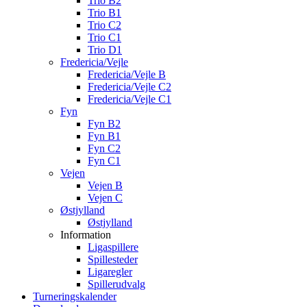
Trio B2
Trio B1
Trio C2
Trio C1
Trio D1
Fredericia/Vejle
Fredericia/Vejle B
Fredericia/Vejle C2
Fredericia/Vejle C1
Fyn
Fyn B2
Fyn B1
Fyn C2
Fyn C1
Vejen
Vejen B
Vejen C
Østjylland
Østjylland
Information
Ligaspillere
Spillesteder
Ligaregler
Spillerudvalg
Turneringskalender