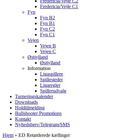
Fredericia/Vejle C2
Fredericia/Vejle C1
Fyn
Fyn B2
Fyn B1
Fyn C2
Fyn C1
Vejen
Vejen B
Vejen C
Østjylland
Østjylland
Information
Ligaspillere
Spillesteder
Ligaregler
Spillerudvalg
Turneringskalender
Downloads
Holdtilmelding
Bullshooter Promotions
Kontakt
Nyhedsbrev/Telegram/SMS
Hjem
»
ED Retarderede kællinger