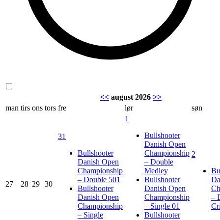
<<
august 2026
>>
man
tirs
ons
tors
fre
lør
søn
1
Bullshooter
31
Danish Open
Bullshooter
Championship
2
Danish Open
– Double
Championship
Medley
Bu
– Double 501
Bullshooter
Da
27
28
29
30
Bullshooter
Danish Open
Ch
Danish Open
Championship
– 
Championship
– Single 01
Cr
– Single
Bullshooter