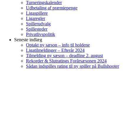
Turneringskalender
Udbetaling af præmiepenge
Ligaspillere
Ligaregler
Spillerudvalg
Spillesteder
Privatlivspolitik
Seneste indlæg
Optakt ny sæson – info til holdene
Ligatilmeldinger – Efterår 2024
Tilmelding ny sæson – deadline 2. august
Rekorder & Slutratings Forårsæsonen 2024
Sådan indspilles rating til ny spiller på Bullshooter