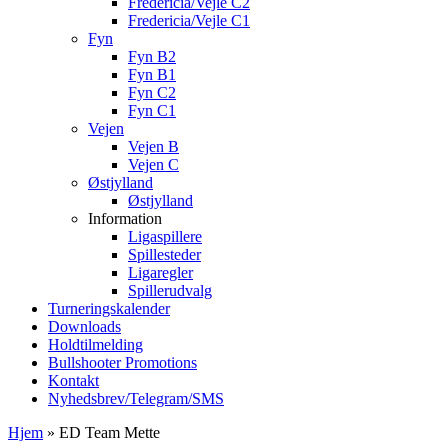
Fredericia/Vejle C2
Fredericia/Vejle C1
Fyn
Fyn B2
Fyn B1
Fyn C2
Fyn C1
Vejen
Vejen B
Vejen C
Østjylland
Østjylland
Information
Ligaspillere
Spillesteder
Ligaregler
Spillerudvalg
Turneringskalender
Downloads
Holdtilmelding
Bullshooter Promotions
Kontakt
Nyhedsbrev/Telegram/SMS
Hjem
»
ED Team Mette