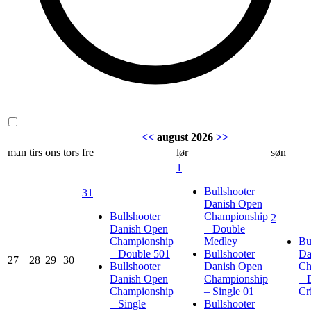
<<
august 2026
>>
man
tirs
ons
tors
fre
lør
søn
1
Bullshooter
31
Danish Open
Bullshooter
Championship
2
Danish Open
– Double
Championship
Medley
Bu
– Double 501
Bullshooter
Da
27
28
29
30
Bullshooter
Danish Open
Ch
Danish Open
Championship
– 
Championship
– Single 01
Cr
– Single
Bullshooter