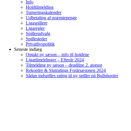
Info
Holdtilmelding
Turneringskalender
Udbetaling af præmiepenge
Ligaspillere
Ligaregler
Spillerudvalg
Spillesteder
Privatlivspolitik
Seneste indlæg
Optakt ny sæson – info til holdene
Ligatilmeldinger – Efterår 2024
Tilmelding ny sæson – deadline 2. august
Rekorder & Slutratings Forårsæsonen 2024
Sådan indspilles rating til ny spiller på Bullshooter