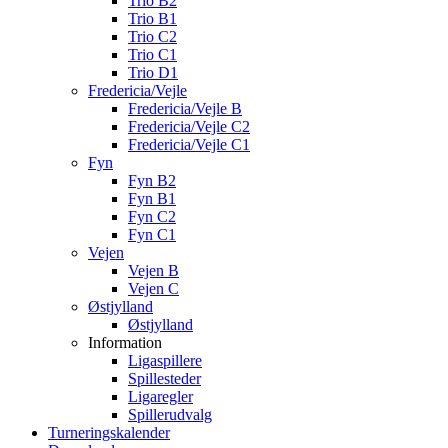
Trio B2
Trio B1
Trio C2
Trio C1
Trio D1
Fredericia/Vejle
Fredericia/Vejle B
Fredericia/Vejle C2
Fredericia/Vejle C1
Fyn
Fyn B2
Fyn B1
Fyn C2
Fyn C1
Vejen
Vejen B
Vejen C
Østjylland
Østjylland
Information
Ligaspillere
Spillesteder
Ligaregler
Spillerudvalg
Turneringskalender