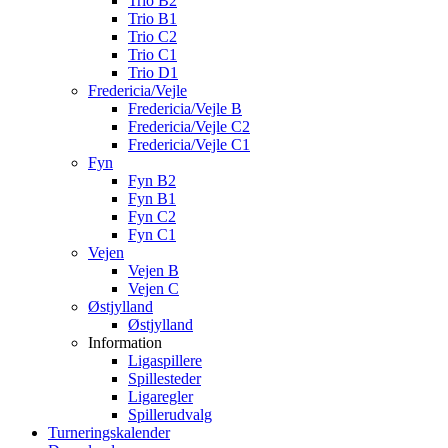
Trio B2
Trio B1
Trio C2
Trio C1
Trio D1
Fredericia/Vejle
Fredericia/Vejle B
Fredericia/Vejle C2
Fredericia/Vejle C1
Fyn
Fyn B2
Fyn B1
Fyn C2
Fyn C1
Vejen
Vejen B
Vejen C
Østjylland
Østjylland
Information
Ligaspillere
Spillesteder
Ligaregler
Spillerudvalg
Turneringskalender