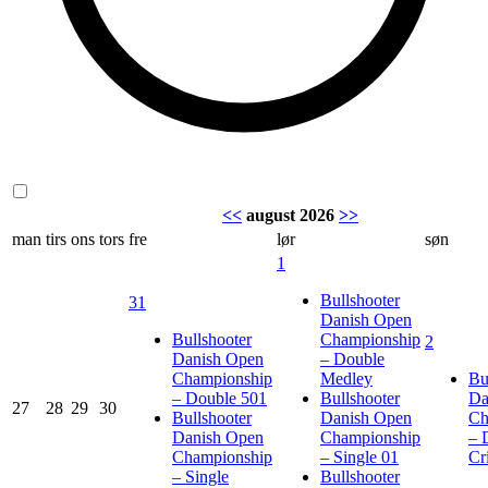
<<
august 2026
>>
man
tirs
ons
tors
fre
lør
søn
1
Bullshooter
31
Danish Open
Bullshooter
Championship
2
Danish Open
– Double
Championship
Medley
Bu
– Double 501
Bullshooter
Da
27
28
29
30
Bullshooter
Danish Open
Ch
Danish Open
Championship
– 
Championship
– Single 01
Cr
– Single
Bullshooter