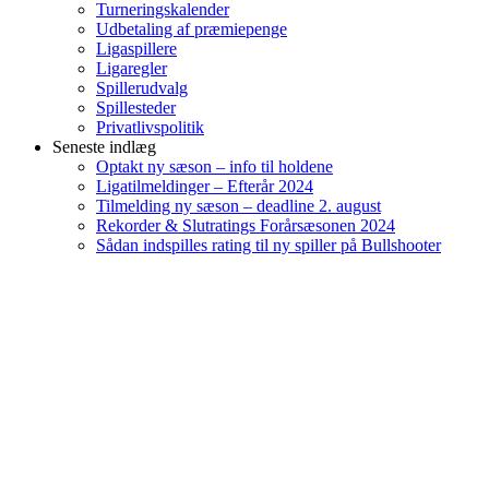
Turneringskalender
Udbetaling af præmiepenge
Ligaspillere
Ligaregler
Spillerudvalg
Spillesteder
Privatlivspolitik
Seneste indlæg
Optakt ny sæson – info til holdene
Ligatilmeldinger – Efterår 2024
Tilmelding ny sæson – deadline 2. august
Rekorder & Slutratings Forårsæsonen 2024
Sådan indspilles rating til ny spiller på Bullshooter