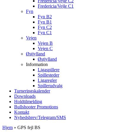
Fredericia/Vejle C2
Fredericia/Vejle C1
Fyn
Fyn B2
Fyn B1
Fyn C2
Fyn C1
Vejen
Vejen B
Vejen C
Østjylland
Østjylland
Information
Ligaspillere
Spillesteder
Ligaregler
Spillerudvalg
Turneringskalender
Downloads
Holdtilmelding
Bullshooter Promotions
Kontakt
Nyhedsbrev/Telegram/SMS
Hjem
»
GPS fejl BS