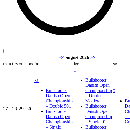
<<
august 2026
>>
man
tirs
ons
tors
fre
lør
søn
1
Bullshooter
31
Danish Open
Bullshooter
Championship
2
Danish Open
– Double
Championship
Medley
Bu
– Double 501
Bullshooter
Da
27
28
29
30
Bullshooter
Danish Open
Ch
Danish Open
Championship
– 
Championship
– Single 01
Cr
– Single
Bullshooter