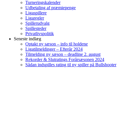
Turneringskalender
Udbetaling af præmiepenge
Ligaspillere
Ligaregler
Spillerudvalg
Spillesteder
Privatlivspolitik
Seneste indlæg
Optakt ny sæson – info til holdene
Ligatilmeldinger – Efterår 2024
Tilmelding ny sæson – deadline 2. august
Rekorder & Slutratings Forårsæsonen 2024
Sådan indspilles rating til ny spiller på Bullshooter