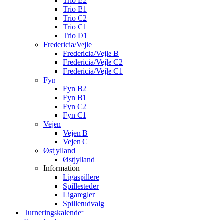
Trio B2
Trio B1
Trio C2
Trio C1
Trio D1
Fredericia/Vejle
Fredericia/Vejle B
Fredericia/Vejle C2
Fredericia/Vejle C1
Fyn
Fyn B2
Fyn B1
Fyn C2
Fyn C1
Vejen
Vejen B
Vejen C
Østjylland
Østjylland
Information
Ligaspillere
Spillesteder
Ligaregler
Spillerudvalg
Turneringskalender