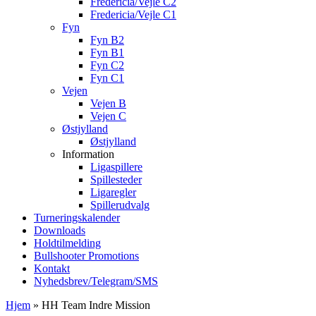
Fredericia/Vejle C2
Fredericia/Vejle C1
Fyn
Fyn B2
Fyn B1
Fyn C2
Fyn C1
Vejen
Vejen B
Vejen C
Østjylland
Østjylland
Information
Ligaspillere
Spillesteder
Ligaregler
Spillerudvalg
Turneringskalender
Downloads
Holdtilmelding
Bullshooter Promotions
Kontakt
Nyhedsbrev/Telegram/SMS
Hjem
»
HH Team Indre Mission