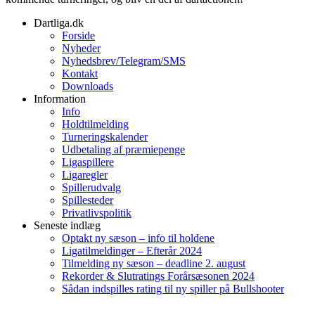
Dartliga.dk
Forside
Nyheder
Nyhedsbrev/Telegram/SMS
Kontakt
Downloads
Information
Info
Holdtilmelding
Turneringskalender
Udbetaling af præmiepenge
Ligaspillere
Ligaregler
Spillerudvalg
Spillesteder
Privatlivspolitik
Seneste indlæg
Optakt ny sæson – info til holdene
Ligatilmeldinger – Efterår 2024
Tilmelding ny sæson – deadline 2. august
Rekorder & Slutratings Forårsæsonen 2024
Sådan indspilles rating til ny spiller på Bullshooter