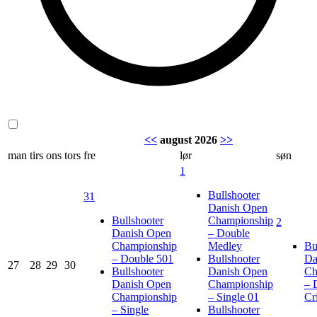
<<
august 2026
>>
man
tirs
ons
tors
fre
lør
søn
1
Bullshooter
31
Danish Open
Bullshooter
Championship
2
Danish Open
– Double
Championship
Medley
Bu
– Double 501
Bullshooter
Da
27
28
29
30
Bullshooter
Danish Open
Ch
Danish Open
Championship
– 
Championship
– Single 01
Cr
– Single
Bullshooter