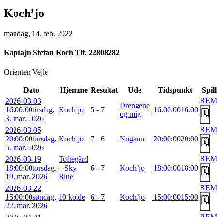
Koch’jo
mandag, 14. feb. 2022
Kaptajn
Stefan Koch Tlf. 22808282
Orienten Vejle
Dato
Hjemme
Resultat
Ude
Tidspunkt
Spil
REM
2026-03-03
Drengene
16:00:00
tirsdag,
Koch’jo
5 - 7
16:00:00
16:00
🗓️
og mig
3. mar. 2026
REM
2026-03-05
20:00:00
torsdag,
Koch’jo
7 - 6
Nugann
20:00:00
20:00
🗓️
5. mar. 2026
REM
2026-03-19
Toftegård
18:00:00
torsdag,
– Sky
6 - 7
Koch’jo
18:00:00
18:00
🗓️
19. mar. 2026
Blue
REM
2026-03-22
15:00:00
søndag,
10 kolde
6 - 7
Koch’jo
15:00:00
15:00
🗓️
22. mar. 2026
REM