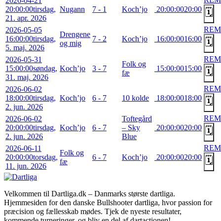
2026-04-21
20:00:00
tirsdag,
Nugann
7 - 1
Koch’jo
20:00:00
20:00
🗓️
21. apr. 2026
REM
2026-05-05
Drengene
16:00:00
tirsdag,
7 - 2
Koch’jo
16:00:00
16:00
🗓️
og mig
5. maj. 2026
REM
2026-05-31
Folk og
15:00:00
søndag,
Koch’jo
3 - 7
15:00:00
15:00
🗓️
fæ
31. maj. 2026
REM
2026-06-02
18:00:00
tirsdag,
Koch’jo
6 - 7
10 kolde
18:00:00
18:00
🗓️
2. jun. 2026
REM
2026-06-02
Toftegård
20:00:00
tirsdag,
Koch’jo
6 - 7
– Sky
20:00:00
20:00
🗓️
2. jun. 2026
Blue
REM
2026-06-11
Folk og
20:00:00
torsdag,
6 - 7
Koch’jo
20:00:00
20:00
🗓️
fæ
11. jun. 2026
Velkommen til Dartliga.dk – Danmarks største dartliga.
Hjemmesiden for den danske Bullshooter dartliga, hvor passion for
præcision og fællesskab mødes. Tjek de nyeste resultater,
kommende turneringer, og bliv en del af dartactionen!