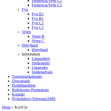
Fredericia/Vejle C2
Fredericia/Vejle C1
Fyn
Fyn B2
Fyn B1
Fyn C2
Fyn C1
Vejen
Vejen B
Vejen C
Østjylland
Østjylland
Information
Ligaspillere
Spillesteder
Ligaregler
Spillerudvalg
Turneringskalender
Downloads
Holdtilmelding
Bullshooter Promotions
Kontakt
Nyhedsbrev/Telegram/SMS
Hjem
»
Koch’jo