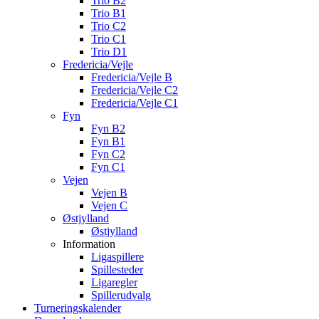
Trio B2
Trio B1
Trio C2
Trio C1
Trio D1
Fredericia/Vejle
Fredericia/Vejle B
Fredericia/Vejle C2
Fredericia/Vejle C1
Fyn
Fyn B2
Fyn B1
Fyn C2
Fyn C1
Vejen
Vejen B
Vejen C
Østjylland
Østjylland
Information
Ligaspillere
Spillesteder
Ligaregler
Spillerudvalg
Turneringskalender