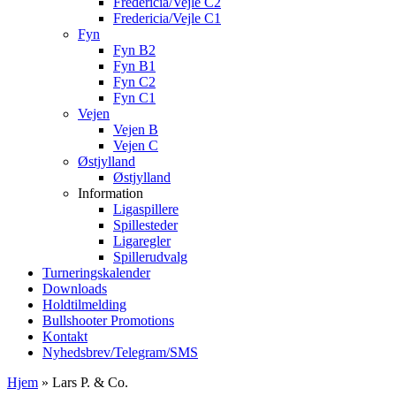
Fredericia/Vejle C2
Fredericia/Vejle C1
Fyn
Fyn B2
Fyn B1
Fyn C2
Fyn C1
Vejen
Vejen B
Vejen C
Østjylland
Østjylland
Information
Ligaspillere
Spillesteder
Ligaregler
Spillerudvalg
Turneringskalender
Downloads
Holdtilmelding
Bullshooter Promotions
Kontakt
Nyhedsbrev/Telegram/SMS
Hjem
»
Lars P. & Co.