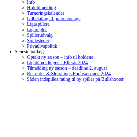
Info
Holdtilmelding
Turneringskalender
Udbetaling af præmiepenge
Ligaspillere
Ligaregler
Spillerudvalg
Spillesteder
Privatlivspolitik
Seneste indlæg
Optakt ny sæson – info til holdene
Ligatilmeldinger – Efterår 2024
Tilmelding ny sæson – deadline 2. august
Rekorder & Slutratings Forårsæsonen 2024
Sådan indspilles rating til ny spiller på Bullshooter