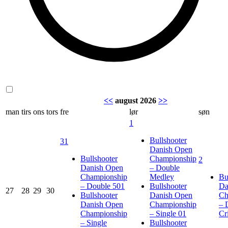
<<
august 2026
>>
man
tirs
ons
tors
fre
lør
søn
1
Bullshooter
31
Danish Open
Bullshooter
Championship
2
Danish Open
– Double
Championship
Medley
Bu
– Double 501
Bullshooter
Da
27
28
29
30
Bullshooter
Danish Open
Ch
Danish Open
Championship
– 
Championship
– Single 01
Cr
– Single
Bullshooter