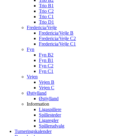
Trio B2
Trio B1
Trio C2
Trio C1
Trio D1
Fredericia/Vejle
Fredericia/Vejle B
Fredericia/Vejle C2
Fredericia/Vejle C1
Fyn
Fyn B2
Fyn B1
Fyn C2
Fyn C1
Vejen
Vejen B
Vejen C
Østjylland
Østjylland
Information
Ligaspillere
Spillesteder
Ligaregler
Spillerudvalg
Turneringskalender