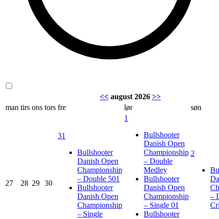
<<
august 2026
>>
man
tirs
ons
tors
fre
lør
søn
1
Bullshooter
31
Danish Open
Bullshooter
Championship
2
Danish Open
– Double
Championship
Medley
Bu
– Double 501
Bullshooter
Da
27
28
29
30
Bullshooter
Danish Open
Ch
Danish Open
Championship
– 
Championship
– Single 01
Cr
– Single
Bullshooter