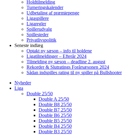
Holdtilmelding
Turneringskalender
Udbetaling af præmiepenge
Ligaspillere
Ligaregler
Spillerudvalg
Spillesteder
Privatlivspolitik
Seneste indlæg
Optakt ny sæson – info til holdene
Ligatilmeldinger – Efterår 2024
Tilmelding ny sæson – deadline 2. august
Rekorder & Slutratings Forårsæsonen 2024
Sådan indspilles rating til ny spiller på Bullshooter
Nyheder
Liga
Double 25/50
Double A 25/50
Double B8 25/50
Double B7 25/50
Double B6 25/50
Double B5 25/50
Double B4 25/50
Double B3 25/50