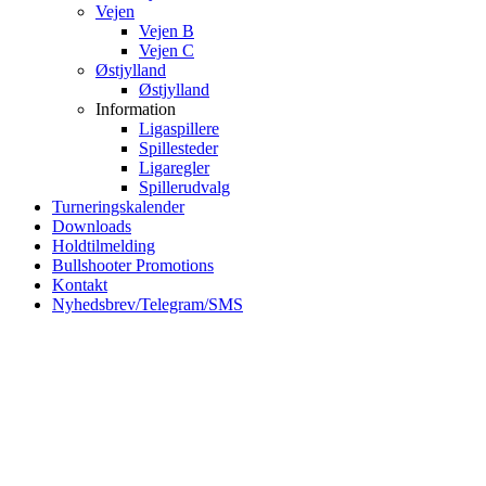
Vejen
Vejen B
Vejen C
Østjylland
Østjylland
Information
Ligaspillere
Spillesteder
Ligaregler
Spillerudvalg
Turneringskalender
Downloads
Holdtilmelding
Bullshooter Promotions
Kontakt
Nyhedsbrev/Telegram/SMS