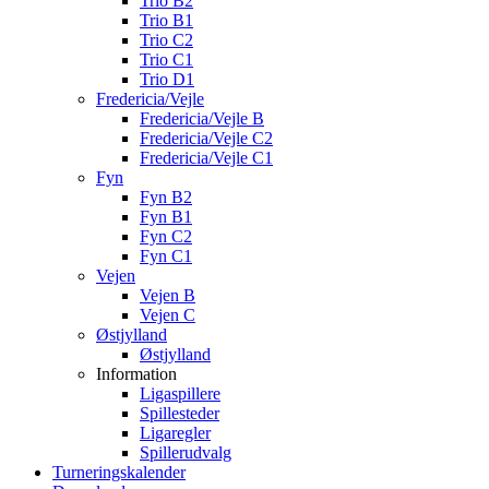
Trio B2
Trio B1
Trio C2
Trio C1
Trio D1
Fredericia/Vejle
Fredericia/Vejle B
Fredericia/Vejle C2
Fredericia/Vejle C1
Fyn
Fyn B2
Fyn B1
Fyn C2
Fyn C1
Vejen
Vejen B
Vejen C
Østjylland
Østjylland
Information
Ligaspillere
Spillesteder
Ligaregler
Spillerudvalg
Turneringskalender