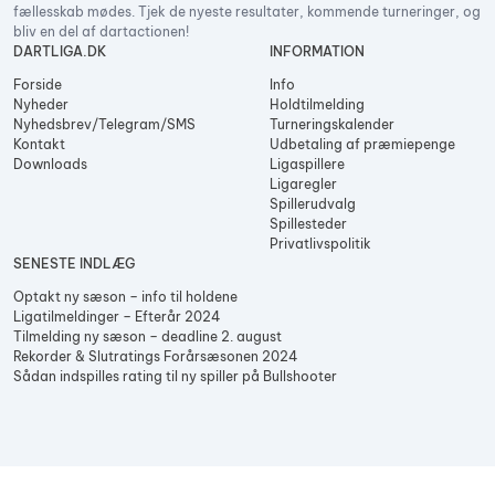
fællesskab mødes. Tjek de nyeste resultater, kommende turneringer, og
bliv en del af dartactionen!
DARTLIGA.DK
INFORMATION
Forside
Info
Nyheder
Holdtilmelding
Nyhedsbrev/Telegram/SMS
Turneringskalender
Kontakt
Udbetaling af præmiepenge
Downloads
Ligaspillere
Ligaregler
Spillerudvalg
Spillesteder
Privatlivspolitik
SENESTE INDLÆG
Optakt ny sæson – info til holdene
Ligatilmeldinger – Efterår 2024
Tilmelding ny sæson – deadline 2. august
Rekorder & Slutratings Forårsæsonen 2024
Sådan indspilles rating til ny spiller på Bullshooter