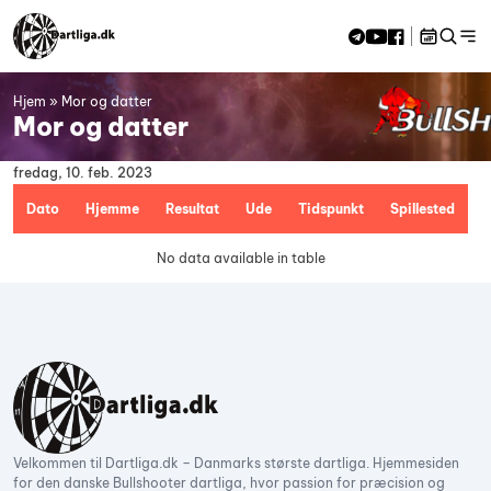
Skip to content
Hjem
»
Mor og datter
<<
aug 2026
>>
Mor og datter
M
Ti
O
To
F
L
S
27
28
29
30
31
1
2
fredag, 10. feb. 2023
3
4
5
6
7
8
9
10
11
12
13
14
15
16
Dato
Hjemme
Resultat
Ude
Tidspunkt
Spillested
17
18
19
20
21
22
23
24
25
26
27
28
29
30
No data available in table
31
1
2
3
4
5
6
Velkommen til Dartliga.dk – Danmarks største dartliga. Hjemmesiden
for den danske Bullshooter dartliga, hvor passion for præcision og