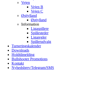
Vejen
Vejen B
Vejen C
Østjylland
Østjylland
Information
Ligaspillere
Spillesteder
Ligaregler
Spillerudvalg
Turneringskalender
Downloads
Holdtilmelding
Bullshooter Promotions
Kontakt
Nyhedsbrev/Telegram/SMS