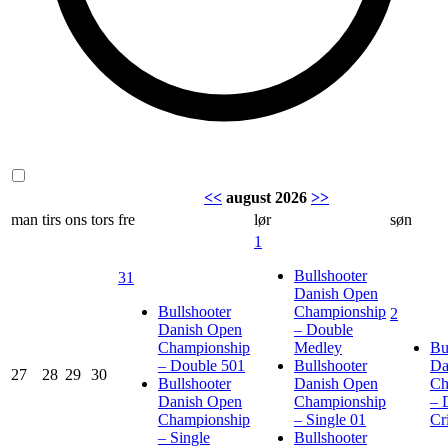
<<
august 2026
>>
man
tirs
ons
tors
fre
lør
søn
1
Bullshooter
31
Danish Open
Bullshooter
Championship
2
Danish Open
– Double
Championship
Medley
Bu
– Double 501
Bullshooter
Da
27
28
29
30
Bullshooter
Danish Open
Ch
Danish Open
Championship
– 
Championship
– Single 01
Cr
– Single
Bullshooter