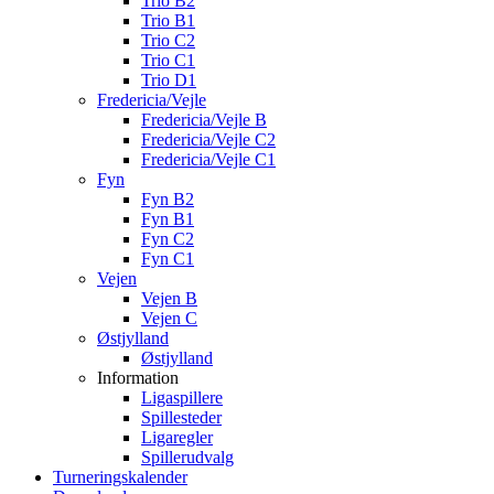
Trio B2
Trio B1
Trio C2
Trio C1
Trio D1
Fredericia/Vejle
Fredericia/Vejle B
Fredericia/Vejle C2
Fredericia/Vejle C1
Fyn
Fyn B2
Fyn B1
Fyn C2
Fyn C1
Vejen
Vejen B
Vejen C
Østjylland
Østjylland
Information
Ligaspillere
Spillesteder
Ligaregler
Spillerudvalg
Turneringskalender