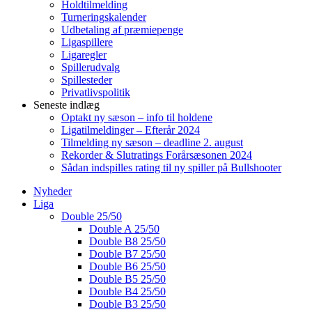
Holdtilmelding
Turneringskalender
Udbetaling af præmiepenge
Ligaspillere
Ligaregler
Spillerudvalg
Spillesteder
Privatlivspolitik
Seneste indlæg
Optakt ny sæson – info til holdene
Ligatilmeldinger – Efterår 2024
Tilmelding ny sæson – deadline 2. august
Rekorder & Slutratings Forårsæsonen 2024
Sådan indspilles rating til ny spiller på Bullshooter
Nyheder
Liga
Double 25/50
Double A 25/50
Double B8 25/50
Double B7 25/50
Double B6 25/50
Double B5 25/50
Double B4 25/50
Double B3 25/50