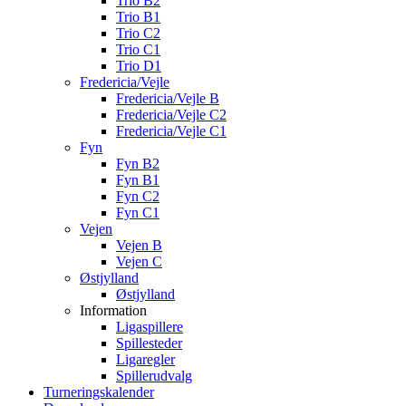
Trio B2
Trio B1
Trio C2
Trio C1
Trio D1
Fredericia/Vejle
Fredericia/Vejle B
Fredericia/Vejle C2
Fredericia/Vejle C1
Fyn
Fyn B2
Fyn B1
Fyn C2
Fyn C1
Vejen
Vejen B
Vejen C
Østjylland
Østjylland
Information
Ligaspillere
Spillesteder
Ligaregler
Spillerudvalg
Turneringskalender