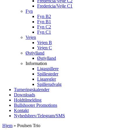
Fredericia/Vejle C2
Fredericia/Vejle C1
Fyn
Fyn B2
Fyn B1
Fyn C2
Fyn C1
Vejen
Vejen B
Vejen C
Østjylland
Østjylland
Information
Ligaspillere
Spillesteder
Ligaregler
Spillerudvalg
Turneringskalender
Downloads
Holdtilmelding
Bullshooter Promotions
Kontakt
Nyhedsbrev/Telegram/SMS
Hjem
»
Poulsen Trio