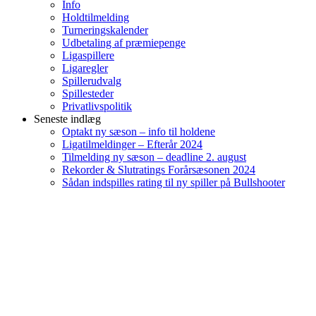
Info
Holdtilmelding
Turneringskalender
Udbetaling af præmiepenge
Ligaspillere
Ligaregler
Spillerudvalg
Spillesteder
Privatlivspolitik
Seneste indlæg
Optakt ny sæson – info til holdene
Ligatilmeldinger – Efterår 2024
Tilmelding ny sæson – deadline 2. august
Rekorder & Slutratings Forårsæsonen 2024
Sådan indspilles rating til ny spiller på Bullshooter