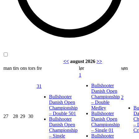
<<
august 2026
>>
man
tirs
ons
tors
fre
lør
søn
1
Bullshooter
31
Danish Open
Bullshooter
Championship
2
Danish Open
– Double
Championship
Medley
Bu
– Double 501
Bullshooter
Da
27
28
29
30
Bullshooter
Danish Open
Ch
Danish Open
Championship
– 
Championship
– Single 01
Cr
– Single
Bullshooter