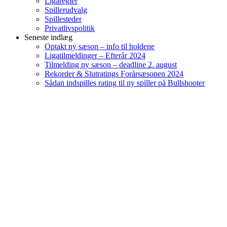
Ligaregler
Spillerudvalg
Spillesteder
Privatlivspolitik
Seneste indlæg
Optakt ny sæson – info til holdene
Ligatilmeldinger – Efterår 2024
Tilmelding ny sæson – deadline 2. august
Rekorder & Slutratings Forårsæsonen 2024
Sådan indspilles rating til ny spiller på Bullshooter