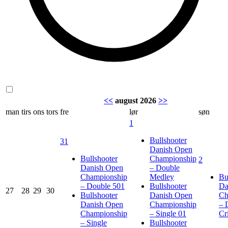
<<
august 2026
>>
man
tirs
ons
tors
fre
lør
søn
1
Bullshooter
31
Danish Open
Bullshooter
Championship
2
Danish Open
– Double
Championship
Medley
Bu
– Double 501
Bullshooter
Da
27
28
29
30
Bullshooter
Danish Open
Ch
Danish Open
Championship
– 
Championship
– Single 01
Cr
– Single
Bullshooter