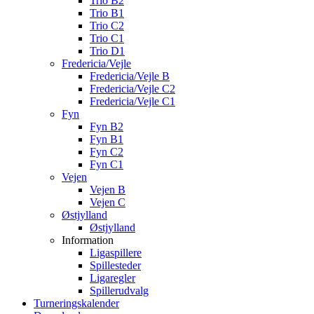
Trio B2
Trio B1
Trio C2
Trio C1
Trio D1
Fredericia/Vejle
Fredericia/Vejle B
Fredericia/Vejle C2
Fredericia/Vejle C1
Fyn
Fyn B2
Fyn B1
Fyn C2
Fyn C1
Vejen
Vejen B
Vejen C
Østjylland
Østjylland
Information
Ligaspillere
Spillesteder
Ligaregler
Spillerudvalg
Turneringskalender