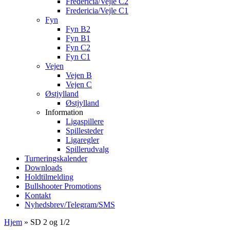
Fredericia/Vejle C2
Fredericia/Vejle C1
Fyn
Fyn B2
Fyn B1
Fyn C2
Fyn C1
Vejen
Vejen B
Vejen C
Østjylland
Østjylland
Information
Ligaspillere
Spillesteder
Ligaregler
Spillerudvalg
Turneringskalender
Downloads
Holdtilmelding
Bullshooter Promotions
Kontakt
Nyhedsbrev/Telegram/SMS
Hjem
»
SD 2 og 1/2