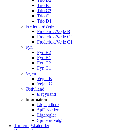
Trio B2
Trio B1
Trio C2
Trio C1
Trio D1
Fredericia/Vejle
Fredericia/Vejle B
Fredericia/Vejle C2
Fredericia/Vejle C1
Fyn
Fyn B2
Fyn B1
Fyn C2
Fyn C1
Vejen
Vejen B
Vejen C
Østjylland
Østjylland
Information
Ligaspillere
Spillesteder
Ligaregler
Spillerudvalg
Turneringskalender