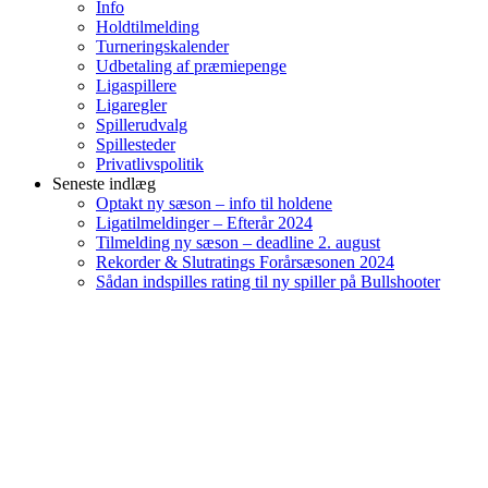
Info
Holdtilmelding
Turneringskalender
Udbetaling af præmiepenge
Ligaspillere
Ligaregler
Spillerudvalg
Spillesteder
Privatlivspolitik
Seneste indlæg
Optakt ny sæson – info til holdene
Ligatilmeldinger – Efterår 2024
Tilmelding ny sæson – deadline 2. august
Rekorder & Slutratings Forårsæsonen 2024
Sådan indspilles rating til ny spiller på Bullshooter