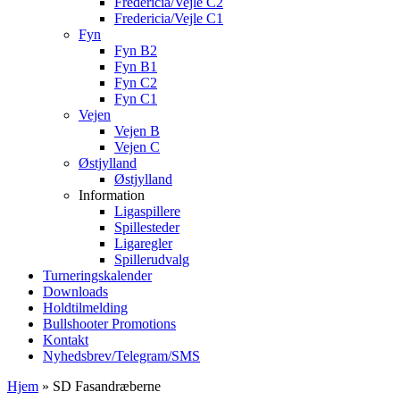
Fredericia/Vejle C2
Fredericia/Vejle C1
Fyn
Fyn B2
Fyn B1
Fyn C2
Fyn C1
Vejen
Vejen B
Vejen C
Østjylland
Østjylland
Information
Ligaspillere
Spillesteder
Ligaregler
Spillerudvalg
Turneringskalender
Downloads
Holdtilmelding
Bullshooter Promotions
Kontakt
Nyhedsbrev/Telegram/SMS
Hjem
»
SD Fasandræberne