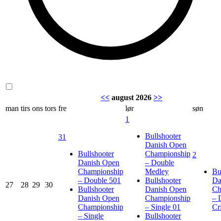
<<
august 2026
>>
man
tirs
ons
tors
fre
lør
søn
1
Bullshooter
31
Danish Open
Bullshooter
Championship
2
Danish Open
– Double
Championship
Medley
Bu
– Double 501
Bullshooter
Da
27
28
29
30
Bullshooter
Danish Open
Ch
Danish Open
Championship
– 
Championship
– Single 01
Cr
– Single
Bullshooter