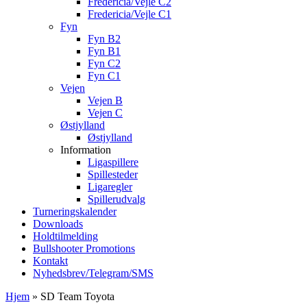
Fredericia/Vejle C2
Fredericia/Vejle C1
Fyn
Fyn B2
Fyn B1
Fyn C2
Fyn C1
Vejen
Vejen B
Vejen C
Østjylland
Østjylland
Information
Ligaspillere
Spillesteder
Ligaregler
Spillerudvalg
Turneringskalender
Downloads
Holdtilmelding
Bullshooter Promotions
Kontakt
Nyhedsbrev/Telegram/SMS
Hjem
»
SD Team Toyota