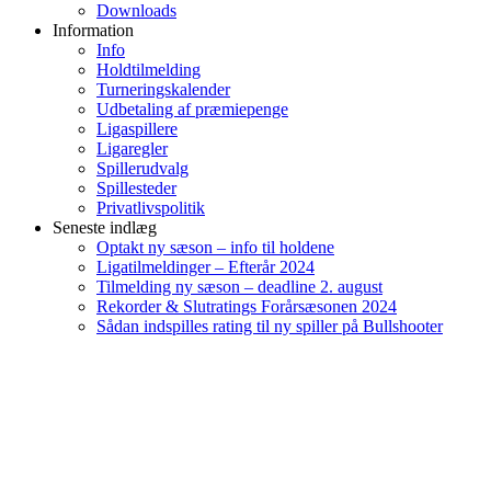
Downloads
Information
Info
Holdtilmelding
Turneringskalender
Udbetaling af præmiepenge
Ligaspillere
Ligaregler
Spillerudvalg
Spillesteder
Privatlivspolitik
Seneste indlæg
Optakt ny sæson – info til holdene
Ligatilmeldinger – Efterår 2024
Tilmelding ny sæson – deadline 2. august
Rekorder & Slutratings Forårsæsonen 2024
Sådan indspilles rating til ny spiller på Bullshooter