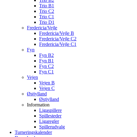
Trio B2
Trio B1
Trio C2
Trio C1
Trio D1
Fredericia/Vejle
Fredericia/Vejle B
Fredericia/Vejle C2
Fredericia/Vejle C1
Fyn
Fyn B2
Fyn B1
Fyn C2
Fyn C1
Vejen
Vejen B
Vejen C
Østjylland
Østjylland
Information
Ligaspillere
Spillesteder
Ligaregler
Spillerudvalg
Turneringskalender