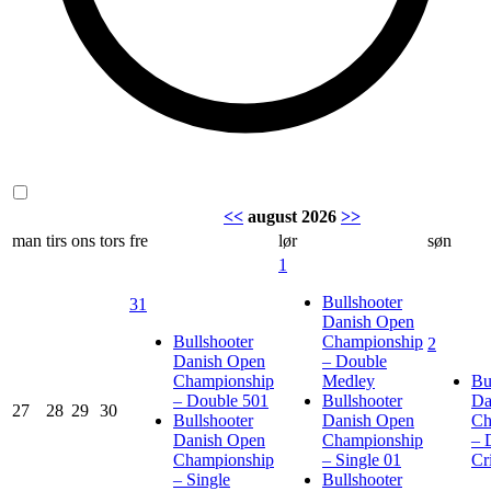
<<
august 2026
>>
man
tirs
ons
tors
fre
lør
søn
1
Bullshooter
31
Danish Open
Bullshooter
Championship
2
Danish Open
– Double
Championship
Medley
Bu
– Double 501
Bullshooter
Da
27
28
29
30
Bullshooter
Danish Open
Ch
Danish Open
Championship
– 
Championship
– Single 01
Cr
– Single
Bullshooter