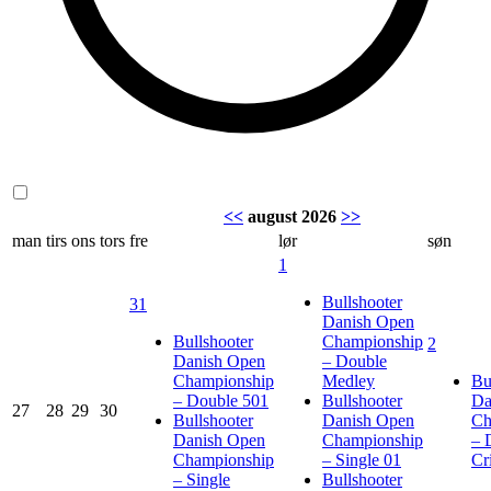
<<
august 2026
>>
man
tirs
ons
tors
fre
lør
søn
1
Bullshooter
31
Danish Open
Bullshooter
Championship
2
Danish Open
– Double
Championship
Medley
Bu
– Double 501
Bullshooter
Da
27
28
29
30
Bullshooter
Danish Open
Ch
Danish Open
Championship
– 
Championship
– Single 01
Cr
– Single
Bullshooter