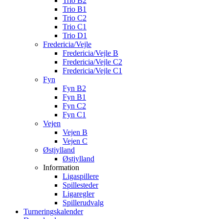
Trio B2
Trio B1
Trio C2
Trio C1
Trio D1
Fredericia/Vejle
Fredericia/Vejle B
Fredericia/Vejle C2
Fredericia/Vejle C1
Fyn
Fyn B2
Fyn B1
Fyn C2
Fyn C1
Vejen
Vejen B
Vejen C
Østjylland
Østjylland
Information
Ligaspillere
Spillesteder
Ligaregler
Spillerudvalg
Turneringskalender