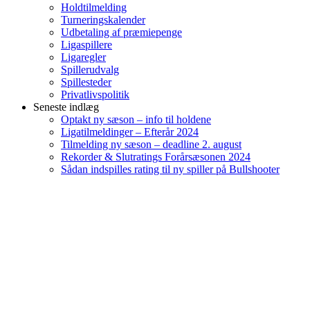
Holdtilmelding
Turneringskalender
Udbetaling af præmiepenge
Ligaspillere
Ligaregler
Spillerudvalg
Spillesteder
Privatlivspolitik
Seneste indlæg
Optakt ny sæson – info til holdene
Ligatilmeldinger – Efterår 2024
Tilmelding ny sæson – deadline 2. august
Rekorder & Slutratings Forårsæsonen 2024
Sådan indspilles rating til ny spiller på Bullshooter