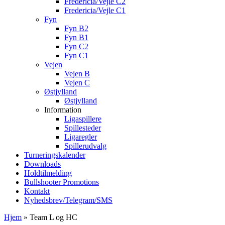
Fredericia/Vejle C2
Fredericia/Vejle C1
Fyn
Fyn B2
Fyn B1
Fyn C2
Fyn C1
Vejen
Vejen B
Vejen C
Østjylland
Østjylland
Information
Ligaspillere
Spillesteder
Ligaregler
Spillerudvalg
Turneringskalender
Downloads
Holdtilmelding
Bullshooter Promotions
Kontakt
Nyhedsbrev/Telegram/SMS
Hjem
»
Team L og HC