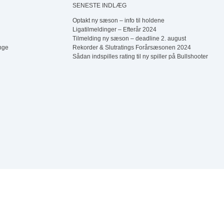
Herredouble Børkop
SENESTE INDLÆG
Optakt ny sæson – info til holdene
5
6
Ligatilmeldinger – Efterår 2024
Assens Open (Single)
Tilmelding ny sæson – deadline 2. august
Tøsedart – Spor 3
nge
Rekorder & Slutratings Forårsæsonen 2024
Sådan indspilles rating til ny spiller på Bullshooter