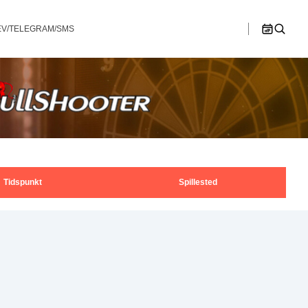
V/TELEGRAM/SMS
>>
n B
Østjylland
Ligaspillere
lør
søn
1
2
en C
Spillesteder
hip – Double
Bullshooter Danish Open Championship –
Bullshooter Danish Open Championship –
Double Medley
Double Cricket
Ligaregler
ip – Single
Bullshooter Danish Open Championship –
Single 01
Spillerudvalg
Bullshooter Danish Open Championship –
Begynder
8
9
Tidspunkt
Spillested
Dartturnering Kahytten – Double Medley
15
16
Single 01 på Gelsted Marked
22
23
Stævne på Pusterummet
29
30