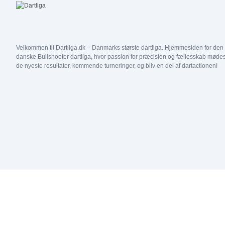
Double C7 25/50
Double C3 50/50
Double C6 25/50
Double C2 50/50
31
1
2
Double C5 25/50
Double C1 50/50
Velkommen til Dartliga.dk – Danmarks største dartliga. Hjemmesiden for den
Double C4 25/50
Double D4 50/50
danske Bullshooter dartliga, hvor passion for præcision og fællesskab mødes
de nyeste resultater, kommende turneringer, og bliv en del af dartactionen!
Double C3 25/50
Double D3 50/50
Double C2 25/50
Double D2 50/50
Double C1 25/50
Double D1 50/50
Double D5 25/50
Double D4 25/50
Double D3 25/50
Double D2 25/50
Double D1 25/50