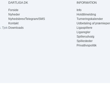
DARTLIGA.DK
INFORMATION
Forside
Info
3
4
Nyheder
Holdtilmelding
Nyhedsbrev/Telegram/SMS
Turneringskalender
Kontakt
Udbetaling af præmiepe
. Tjek
Downloads
Ligaspillere
Ligaregler
Spillerudvalg
Spillesteder
Privatlivspolitik