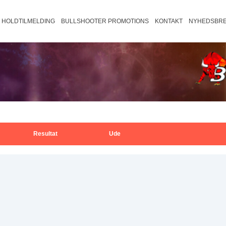
HOLDTILMELDING
BULLSHOOTER PROMOTIONS
KONTAKT
NYHEDSBRE
august 2026
Trio B2
Fredericia/Vejle B
Fyn B2
Veje
ons
tors
fre
30
31
Trio B1
Fredericia/Vejle C2
Fyn B1
Vej
Bullshooter Danish Open Champions
501
Trio C2
Fredericia/Vejle C1
Fyn C2
Bullshooter Danish Open Championsh
Cricket
Trio C1
Fyn C1
Trio D1
6
7
Resultat
Ude
13
14
20
21
27
28