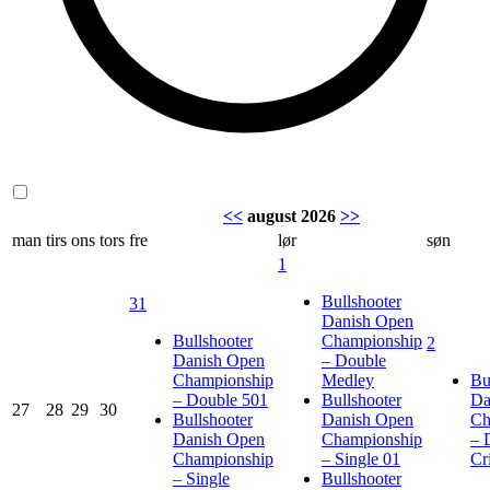
<<
august 2026
>>
man
tirs
ons
tors
fre
lør
søn
1
Bullshooter
31
Danish Open
Bullshooter
Championship
2
Danish Open
– Double
Championship
Medley
Bu
– Double 501
Bullshooter
Da
27
28
29
30
Bullshooter
Danish Open
Ch
Danish Open
Championship
– 
Championship
– Single 01
Cr
– Single
Bullshooter