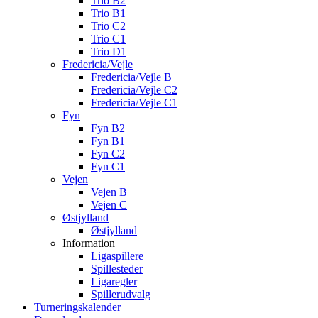
Trio B2
Trio B1
Trio C2
Trio C1
Trio D1
Fredericia/Vejle
Fredericia/Vejle B
Fredericia/Vejle C2
Fredericia/Vejle C1
Fyn
Fyn B2
Fyn B1
Fyn C2
Fyn C1
Vejen
Vejen B
Vejen C
Østjylland
Østjylland
Information
Ligaspillere
Spillesteder
Ligaregler
Spillerudvalg
Turneringskalender