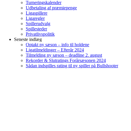
Turneringskalender
Udbetaling af præmiepenge
Ligaspillere
Ligaregler
Spillerudvalg
Spillesteder
Privatlivspolitik
Seneste indlæg
Optakt ny sæson – info til holdene
Ligatilmeldinger – Efterår 2024
Tilmelding ny sæson – deadline 2. august
Rekorder & Slutratings Forårsæsonen 2024
Sådan indspilles rating til ny spiller på Bullshooter