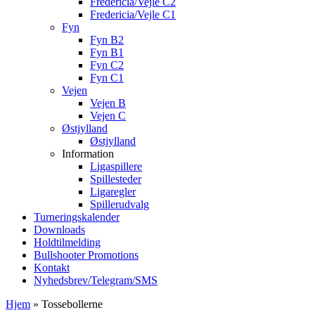
Fredericia/Vejle C2
Fredericia/Vejle C1
Fyn
Fyn B2
Fyn B1
Fyn C2
Fyn C1
Vejen
Vejen B
Vejen C
Østjylland
Østjylland
Information
Ligaspillere
Spillesteder
Ligaregler
Spillerudvalg
Turneringskalender
Downloads
Holdtilmelding
Bullshooter Promotions
Kontakt
Nyhedsbrev/Telegram/SMS
Hjem
»
Tossebollerne