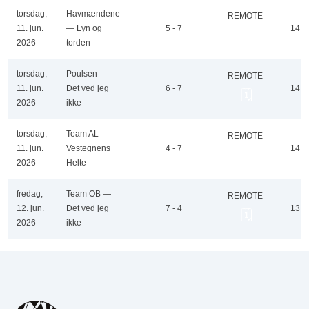
torsdag,
Havmændene
REMOTE
11. jun.
— Lyn og
5 - 7
14
🗓️
2026
torden
torsdag,
Poulsen —
REMOTE
11. jun.
Det ved jeg
6 - 7
14
🗓️
2026
ikke
torsdag,
Team AL —
REMOTE
11. jun.
Vestegnens
4 - 7
14
🗓️
2026
Helte
fredag,
Team OB —
REMOTE
12. jun.
Det ved jeg
7 - 4
13
🗓️
2026
ikke