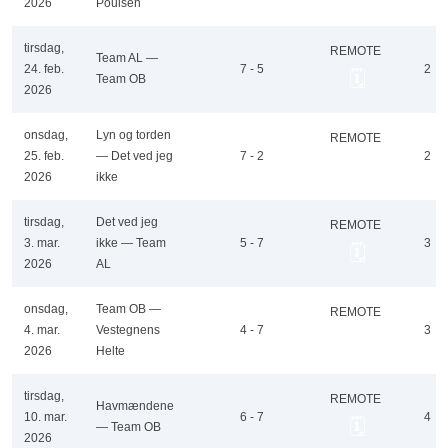
2026
Poulsen
tirsdag,
REMOTE
Team AL —
24. feb.
7 - 5
2
🗓️
Team OB
2026
onsdag,
Lyn og torden
REMOTE
25. feb.
— Det ved jeg
7 - 2
2
🗓️
2026
ikke
tirsdag,
Det ved jeg
REMOTE
3. mar.
ikke — Team
5 - 7
3
🗓️
2026
AL
onsdag,
Team OB —
REMOTE
4. mar.
Vestegnens
4 - 7
3
🗓️
2026
Helte
tirsdag,
REMOTE
Havmændene
10. mar.
6 - 7
4
🗓️
— Team OB
2026