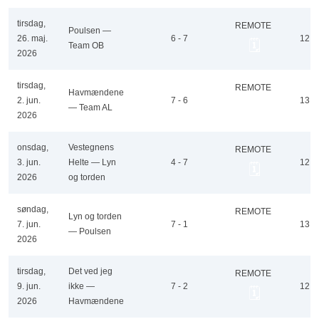
tirsdag,
REMOTE
Poulsen —
26. maj.
6 - 7
12
🗓️
Team OB
2026
tirsdag,
REMOTE
Havmændene
2. jun.
7 - 6
13
🗓️
— Team AL
2026
onsdag,
Vestegnens
REMOTE
3. jun.
Helte — Lyn
4 - 7
12
🗓️
2026
og torden
søndag,
REMOTE
Lyn og torden
7. jun.
7 - 1
13
🗓️
— Poulsen
2026
tirsdag,
Det ved jeg
REMOTE
9. jun.
ikke —
7 - 2
12
🗓️
2026
Havmændene