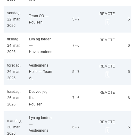
søndag,
REMOTE
Team OB —
22. mar.
5 - 7
5
🗓️
Poulsen
2026
tirsdag,
Lyn og torden
REMOTE
24. mar.
—
7 - 6
6
🗓️
2026
Havmændene
torsdag,
Vestegnens
REMOTE
26. mar.
Helte — Team
5 - 7
6
🗓️
2026
AL
torsdag,
Det ved jeg
REMOTE
26. mar.
ikke —
7 - 6
6
🗓️
2026
Poulsen
Lyn og torden
mandag,
REMOTE
—
30. mar.
6 - 7
5
🗓️
Vestegnens
2026