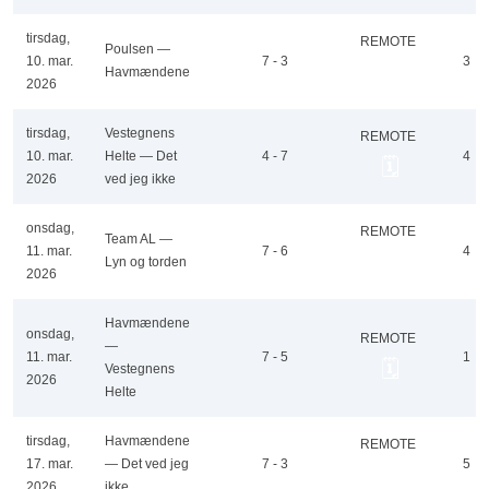
tirsdag,
REMOTE
Poulsen —
10. mar.
7 - 3
3
🗓️
Havmændene
2026
tirsdag,
Vestegnens
REMOTE
10. mar.
Helte — Det
4 - 7
4
🗓️
2026
ved jeg ikke
onsdag,
REMOTE
Team AL —
11. mar.
7 - 6
4
🗓️
Lyn og torden
2026
Havmændene
onsdag,
REMOTE
—
11. mar.
7 - 5
1
🗓️
Vestegnens
2026
Helte
tirsdag,
Havmændene
REMOTE
17. mar.
— Det ved jeg
7 - 3
5
🗓️
2026
ikke