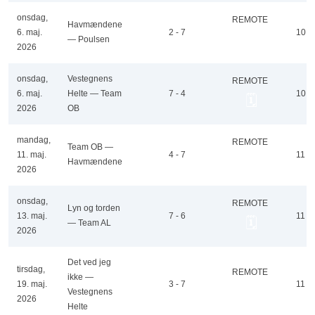
onsdag,
REMOTE
Havmændene
6. maj.
2 - 7
10
🗓️
— Poulsen
2026
onsdag,
Vestegnens
REMOTE
6. maj.
Helte — Team
7 - 4
10
🗓️
2026
OB
mandag,
REMOTE
Team OB —
11. maj.
4 - 7
11
🗓️
Havmændene
2026
onsdag,
REMOTE
Lyn og torden
13. maj.
7 - 6
11
🗓️
— Team AL
2026
Det ved jeg
tirsdag,
REMOTE
ikke —
19. maj.
3 - 7
11
🗓️
Vestegnens
2026
Helte