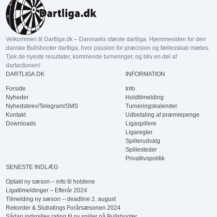
Velkommen til Dartliga.dk – Danmarks største dartliga. Hjemmesiden for den
danske Bullshooter dartliga, hvor passion for præcision og fællesskab mødes.
Tjek de nyeste resultater, kommende turneringer, og bliv en del af
dartactionen!
DARTLIGA.DK
INFORMATION
Forside
Info
Nyheder
Holdtilmelding
Nyhedsbrev/Telegram/SMS
Turneringskalender
Kontakt
Udbetaling af præmiepenge
Downloads
Ligaspillere
Ligaregler
Spillerudvalg
Spillesteder
Privatlivspolitik
SENESTE INDLÆG
Optakt ny sæson – info til holdene
Ligatilmeldinger – Efterår 2024
Tilmelding ny sæson – deadline 2. august
Rekorder & Slutratings Forårsæsonen 2024
Sådan indspilles rating til ny spiller på Bullshooter