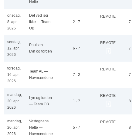
Helte
onsdag,
Det ved jeg
REMOTE
8. apr.
ikke — Team
2 - 7
7
🗓️
2026
OB
søndag,
REMOTE
Poulsen —
12. apr.
6 - 7
7
🗓️
Lyn og torden
2026
torsdag,
REMOTE
Team AL —
16. apr.
7 - 2
7
🗓️
Havmændene
2026
mandag,
REMOTE
Lyn og torden
20. apr.
1 - 7
8
🗓️
— Team OB
2026
mandag,
Vestegnens
REMOTE
20. apr.
Helte —
5 - 7
8
🗓️
2026
Havmændene