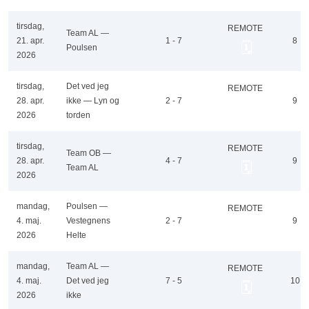
tirsdag,
REMOTE
Team AL —
21. apr.
1 - 7
8
🗓️
Poulsen
2026
tirsdag,
Det ved jeg
REMOTE
28. apr.
ikke — Lyn og
2 - 7
9
🗓️
2026
torden
tirsdag,
REMOTE
Team OB —
28. apr.
4 - 7
9
🗓️
Team AL
2026
mandag,
Poulsen —
REMOTE
4. maj.
Vestegnens
2 - 7
9
🗓️
2026
Helte
mandag,
Team AL —
REMOTE
4. maj.
Det ved jeg
7 - 5
10
🗓️
2026
ikke