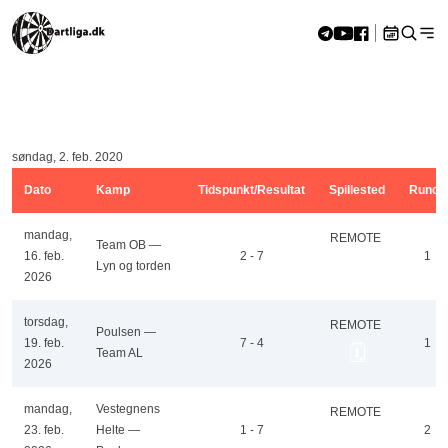
Skip to content
Hjem
»
Double C5 25/50
<<
aug 2026
>>
Double C5 25/50
M
Ti
O
To
F
L
S
27
28
29
30
31
1
2
søndag, 2. feb. 2020
3
4
5
6
7
8
9
10
11
12
13
14
15
16
Dato
Kamp
Tidspunkt/Resultat
Spillested
Runde
17
18
19
20
21
22
23
mandag,
24
25
26
27
28
29
30
REMOTE
Team OB —
16. feb.
2 - 7
1
31
1
2
3
4
5
6
🗓️
Lyn og torden
2026
torsdag,
REMOTE
Poulsen —
19. feb.
7 - 4
1
🗓️
Team AL
2026
mandag,
Vestegnens
REMOTE
23. feb.
Helte —
1 - 7
2
🗓️