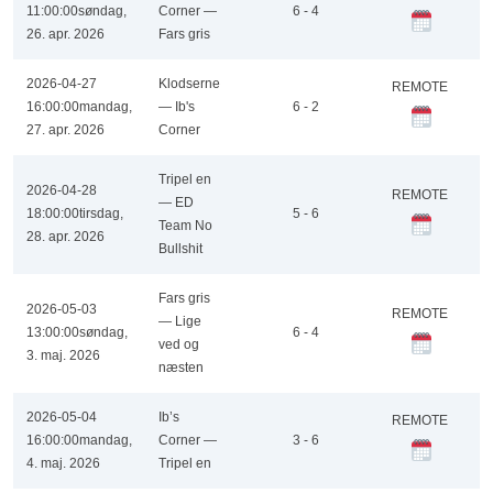
11:00:00
søndag,
Corner —
6 - 4
26. apr. 2026
Fars gris
2026-04-27
Klodserne
REMOTE
16:00:00
mandag,
— Ib's
6 - 2
27. apr. 2026
Corner
Tripel en
2026-04-28
REMOTE
— ED
18:00:00
tirsdag,
5 - 6
Team No
28. apr. 2026
Bullshit
Fars gris
2026-05-03
REMOTE
— Lige
13:00:00
søndag,
6 - 4
ved og
3. maj. 2026
næsten
2026-05-04
Ib’s
REMOTE
16:00:00
mandag,
Corner —
3 - 6
4. maj. 2026
Tripel en