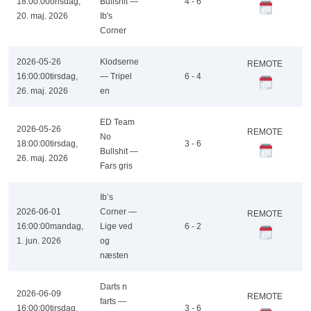
18:00:00
onsdag,
Bullshit —
4 - 6
20. maj. 2026
Ib's
Corner
2026-05-26
Klodserne
REMOTE
16:00:00
tirsdag,
— Tripel
6 - 4
26. maj. 2026
en
ED Team
2026-05-26
REMOTE
No
18:00:00
tirsdag,
3 - 6
Bullshit —
26. maj. 2026
Fars gris
Ib’s
2026-06-01
Corner —
REMOTE
16:00:00
mandag,
Lige ved
6 - 2
1. jun. 2026
og
næsten
Darts n
2026-06-09
REMOTE
farts —
16:00:00
tirsdag,
3 - 6