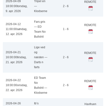
2026-04-09
Tripel en
REMOTE
18:00:00
torsdag,
—
2 - 6
9. apr. 2026
Klodserne
Fars gris
2026-04-12
REMOTE
— ED
11:00:00
søndag,
1 - 6
Team No
12. apr. 2026
Bullshit
Lige ved
2026-04-21
og
REMOTE
16:00:00
tirsdag,
næsten —
2 - 6
21. apr. 2026
Darts n
farts
ED Team
2026-04-22
REMOTE
No
18:00:00
onsdag,
2 - 6
Bullshit —
22. apr. 2026
Klodserne
2026-04-26
Ib’s
Havfruen