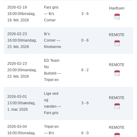
2026-02-19
Fars gris
Havfruen
18:00:00
torsdag,
— Ib's
3 - 6
19. feb. 2026
Corner
2026-02-23
Ib’s
REMOTE
16:00:00
mandag,
Corner —
0 - 6
23. feb. 2026
Klodserne
ED Team
2026-02-23
REMOTE
No
20:00:00
mandag,
6 - 2
Bullshit —
23. feb. 2026
Tripel en
Lige ved
2026-03-01
REMOTE
og
13:00:00
søndag,
3 - 6
næsten —
1. mar. 2026
Fars gris
2026-03-04
Tripel en
REMOTE
16:00:00
onsdag,
— Ib's
6 - 0