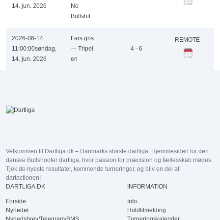
14. jun. 2026
No
Bullshit
2026-06-14
Fars gris
REMOTE
11:00:00
søndag,
— Tripel
4 - 6
14. jun. 2026
en
Velkommen til Dartliga.dk – Danmarks største dartliga. Hjemmesiden for den
danske Bullshooter dartliga, hvor passion for præcision og fællesskab mødes.
Tjek de nyeste resultater, kommende turneringer, og bliv en del af
dartactionen!
DARTLIGA.DK
INFORMATION
Forside
Info
Nyheder
Holdtilmelding
Nyhedsbrev/Telegram/SMS
Turneringskalender