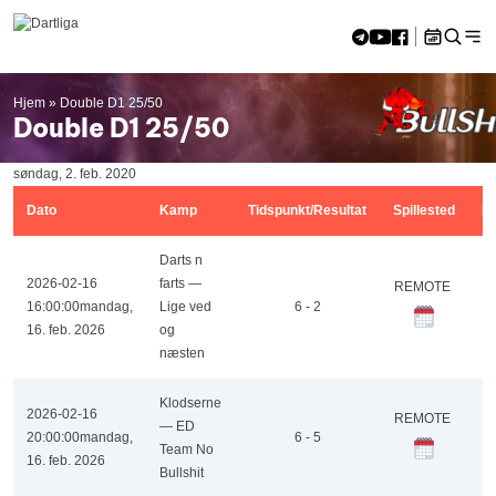
Skip to content
Hjem
»
Double D1 25/50
<<
aug 2026
>>
Double D1 25/50
M
Ti
O
To
F
L
S
27
28
29
30
31
1
2
søndag, 2. feb. 2020
3
4
5
6
7
8
9
10
11
12
13
14
15
16
Dato
Kamp
Tidspunkt/Resultat
Spillested
R
17
18
19
20
21
22
23
24
Darts n
25
26
27
28
29
30
2026-02-16
farts —
31
1
2
3
4
5
6
REMOTE
16:00:00
mandag,
Lige ved
6 - 2
16. feb. 2026
og
næsten
Klodserne
2026-02-16
REMOTE
— ED
20:00:00
mandag,
6 - 5
Team No
16. feb. 2026
Bullshit