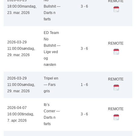
2026-03-23
No
REMOTE
18:00:00
mandag,
Bullshit —
3 - 6
23. mar. 2026
Darts n
farts
ED Team
No
2026-03-29
REMOTE
Bullshit —
11:00:00
søndag,
3 - 6
Lige ved
29. mar. 2026
og
næsten
2026-03-29
Tripel en
REMOTE
11:00:00
søndag,
— Fars
1 - 6
29. mar. 2026
gris
Ib’s
2026-04-07
REMOTE
Corner —
16:00:00
tirsdag,
3 - 6
Darts n
7. apr. 2026
farts