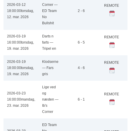
2026-03-12
Corner —
REMOTE
18:00:00
torsdag,
ED Team
2 - 6
12. mar. 2026
No
Bullshit
2026-03-19
Darts n
REMOTE
16:00:00
torsdag,
farts —
6 - 5
19. mar. 2026
Tripel en
2026-03-19
Klodserne
REMOTE
18:00:00
torsdag,
— Fars
4 - 6
19. mar. 2026
gris
Lige ved
2026-03-23
og
REMOTE
16:00:00
mandag,
næsten —
6 - 1
23. mar. 2026
Ib's
Corner
ED Team