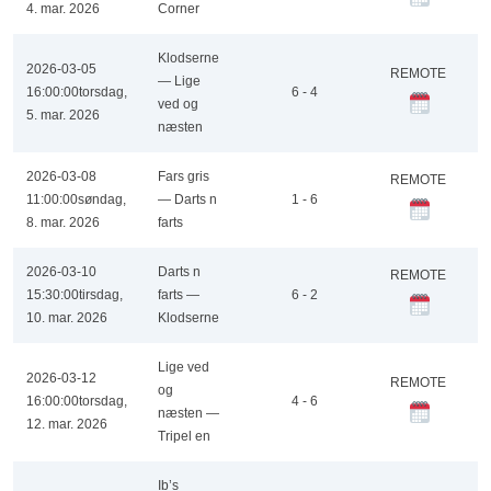
4. mar. 2026
Corner
Klodserne
2026-03-05
REMOTE
— Lige
16:00:00
torsdag,
6 - 4
ved og
5. mar. 2026
næsten
2026-03-08
Fars gris
REMOTE
11:00:00
søndag,
— Darts n
1 - 6
8. mar. 2026
farts
2026-03-10
Darts n
REMOTE
15:30:00
tirsdag,
farts —
6 - 2
10. mar. 2026
Klodserne
Lige ved
2026-03-12
REMOTE
og
16:00:00
torsdag,
4 - 6
næsten —
12. mar. 2026
Tripel en
Ib’s