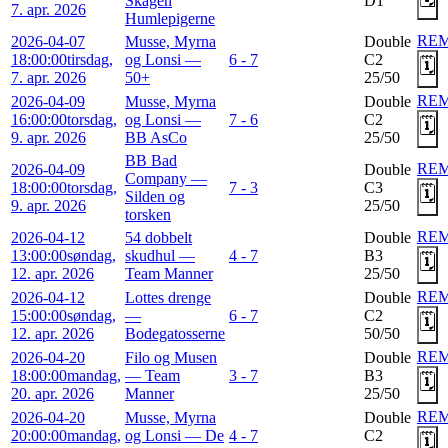
Skagen
D1
7. apr. 2026
Humlepigerne
RE
2026-04-07
Musse, Myrna
Double
18:00:00
tirsdag,
og Lonsi —
6 - 7
C2
🗓️
7. apr. 2026
50+
25/50
RE
2026-04-09
Musse, Myrna
Double
16:00:00
torsdag,
og Lonsi —
7 - 6
C2
🗓️
9. apr. 2026
BB AsCo
25/50
BB Bad
RE
2026-04-09
Double
Company —
18:00:00
torsdag,
7 - 3
C3
🗓️
Silden og
9. apr. 2026
25/50
torsken
RE
2026-04-12
54 dobbelt
Double
13:00:00
søndag,
skudhul —
4 - 7
B3
🗓️
12. apr. 2026
Team Manner
25/50
RE
2026-04-12
Lottes drenge
Double
15:00:00
søndag,
—
6 - 7
C2
🗓️
12. apr. 2026
Bodegatosserne
50/50
RE
2026-04-20
Filo og Musen
Double
18:00:00
mandag,
— Team
3 - 7
B3
🗓️
20. apr. 2026
Manner
25/50
RE
2026-04-20
Musse, Myrna
Double
20:00:00
mandag,
og Lonsi — De
4 - 7
C2
🗓️