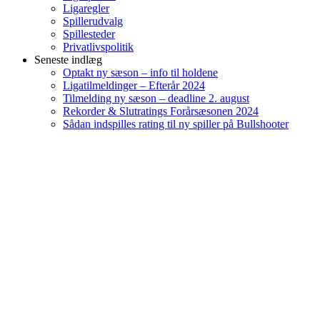
Ligaregler
Spillerudvalg
Spillesteder
Privatlivspolitik
Seneste indlæg
Optakt ny sæson – info til holdene
Ligatilmeldinger – Efterår 2024
Tilmelding ny sæson – deadline 2. august
Rekorder & Slutratings Forårsæsonen 2024
Sådan indspilles rating til ny spiller på Bullshooter