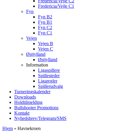
Fredericia/Vejle C2
Fredericia/Vejle C1
Fyn
Fyn B2
Fyn B1
Fyn C2
Fyn C1
Vejen
Vejen B
Vejen C
Østjylland
Østjylland
Information
Ligaspillere
Spillesteder
Ligaregler
Spillerudvalg
Turneringskalender
Downloads
Holdtilmelding
Bullshooter Promotions
Kontakt
Nyhedsbrev/Telegram/SMS
Hjem
»
Havnekroen