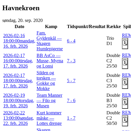
Havnekroen
søndag, 20. sep. 2020
Dato
Kamp
Tidspunkt/Resultat
Række
Spil
Fam.
RE
2026-02-16
Gyldenkål —
Trio
18:00:00
mandag,
6 - 4
🗓️
Skagen
D1
16. feb. 2026
Humlepigerne
RE
2026-02-17
BB AsCo —
Double
16:00:00
tirsdag,
Musse, Myrna
7 - 3
C2
🗓️
17. feb. 2026
og Lonsi
25/50
Silden og
RE
2026-02-17
Double
torsken —
18:00:00
tirsdag,
5 - 7
C3
🗓️
Gokke og
17. feb. 2026
25/50
Mokke
RE
2026-02-19
Team Manner
Double
18:00:00
torsdag,
— Filo og
7 - 6
B3
🗓️
19. feb. 2026
Musen
25/50
RE
2026-02-22
Kurt kommer
Double
13:00:00
søndag,
måske —
1 - 7
C2
🗓️
22. feb. 2026
Lottes drenge
50/50
Skagen