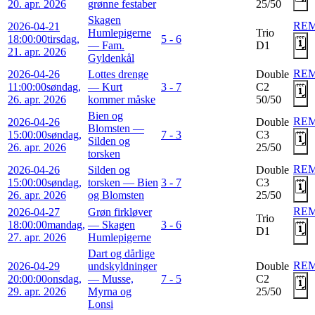
20. apr. 2026
grønne festaber
25/50
Skagen
RE
2026-04-21
Humlepigerne
Trio
18:00:00
tirsdag,
5 - 6
🗓️
— Fam.
D1
21. apr. 2026
Gyldenkål
RE
2026-04-26
Lottes drenge
Double
11:00:00
søndag,
— Kurt
3 - 7
C2
🗓️
26. apr. 2026
kommer måske
50/50
Bien og
RE
2026-04-26
Double
Blomsten —
15:00:00
søndag,
7 - 3
C3
🗓️
Silden og
26. apr. 2026
25/50
torsken
RE
2026-04-26
Silden og
Double
15:00:00
søndag,
torsken — Bien
3 - 7
C3
🗓️
26. apr. 2026
og Blomsten
25/50
RE
2026-04-27
Grøn firkløver
Trio
18:00:00
mandag,
— Skagen
3 - 6
🗓️
D1
27. apr. 2026
Humlepigerne
Dart og dårlige
RE
2026-04-29
undskyldninger
Double
20:00:00
onsdag,
— Musse,
7 - 5
C2
🗓️
29. apr. 2026
Myrna og
25/50
Lonsi