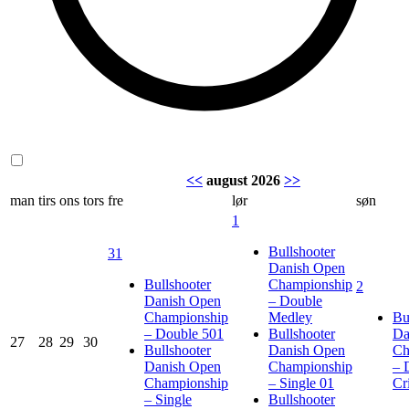
<<
august 2026
>>
man
tirs
ons
tors
fre
lør
søn
1
Bullshooter
31
Danish Open
Bullshooter
Championship
2
Danish Open
– Double
Championship
Medley
Bu
– Double 501
Bullshooter
Da
27
28
29
30
Bullshooter
Danish Open
Ch
Danish Open
Championship
– 
Championship
– Single 01
Cr
– Single
Bullshooter