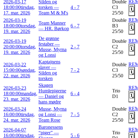
RE
2026-03-17
Silden og
Double
18:00:00
tirsdag,
torsken —
4 - 7
C3
🗓️
17. mar. 2026
Team M & M's
25/50
RE
2026-03-19
Double
Team Manner
18:00:00
torsdag,
6 - 7
B3
🗓️
— HR. Børkop
19. mar. 2026
25/50
De grønne
RE
2026-03-19
Double
festaber —
20:00:00
torsdag,
2 - 7
C2
🗓️
Musse, Myrna
19. mar. 2026
25/50
og Lonsi
Kaptajnens
RE
2026-03-22
Double
slaver —
15:00:00
søndag,
7 - 2
C3
🗓️
Silden og
22. mar. 2026
25/50
torsken
Skagen
RE
2026-03-23
Humlepigerne
Trio
18:00:00
mandag,
6 - 4
🗓️
— Daniel og
D1
23. mar. 2026
hans mødre
RE
2026-03-24
Musse, Myrna
Double
16:00:00
tirsdag,
og Lonsi —
7 - 5
C2
🗓️
24. mar. 2026
Team Rose
25/50
Baronessens
RE
2026-04-07
“piger” —
Trio
16:00:00
tirsdag,
5 - 6
🗓️