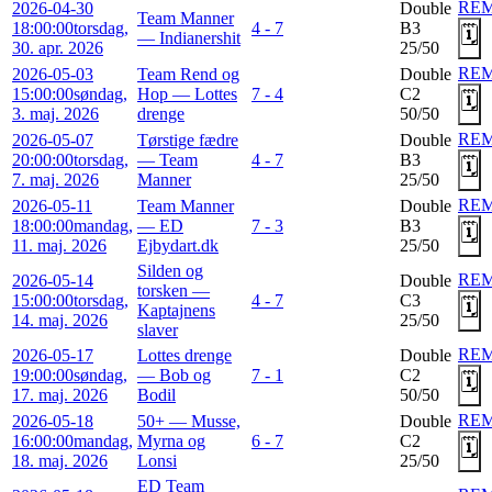
RE
2026-04-30
Double
Team Manner
18:00:00
torsdag,
4 - 7
B3
🗓️
— Indianershit
30. apr. 2026
25/50
RE
2026-05-03
Team Rend og
Double
15:00:00
søndag,
Hop — Lottes
7 - 4
C2
🗓️
3. maj. 2026
drenge
50/50
RE
2026-05-07
Tørstige fædre
Double
20:00:00
torsdag,
— Team
4 - 7
B3
🗓️
7. maj. 2026
Manner
25/50
RE
2026-05-11
Team Manner
Double
18:00:00
mandag,
— ED
7 - 3
B3
🗓️
11. maj. 2026
Ejbydart.dk
25/50
Silden og
RE
2026-05-14
Double
torsken —
15:00:00
torsdag,
4 - 7
C3
🗓️
Kaptajnens
14. maj. 2026
25/50
slaver
RE
2026-05-17
Lottes drenge
Double
19:00:00
søndag,
— Bob og
7 - 1
C2
🗓️
17. maj. 2026
Bodil
50/50
RE
2026-05-18
50+ — Musse,
Double
16:00:00
mandag,
Myrna og
6 - 7
C2
🗓️
18. maj. 2026
Lonsi
25/50
ED Team