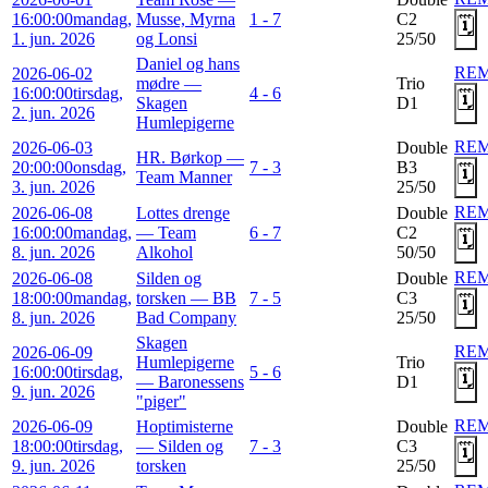
16:00:00
mandag,
Musse, Myrna
1 - 7
C2
🗓️
1. jun. 2026
og Lonsi
25/50
Daniel og hans
RE
2026-06-02
mødre —
Trio
16:00:00
tirsdag,
4 - 6
🗓️
Skagen
D1
2. jun. 2026
Humlepigerne
RE
2026-06-03
Double
HR. Børkop —
20:00:00
onsdag,
7 - 3
B3
🗓️
Team Manner
3. jun. 2026
25/50
RE
2026-06-08
Lottes drenge
Double
16:00:00
mandag,
— Team
6 - 7
C2
🗓️
8. jun. 2026
Alkohol
50/50
RE
2026-06-08
Silden og
Double
18:00:00
mandag,
torsken — BB
7 - 5
C3
🗓️
8. jun. 2026
Bad Company
25/50
Skagen
RE
2026-06-09
Humlepigerne
Trio
16:00:00
tirsdag,
5 - 6
🗓️
— Baronessens
D1
9. jun. 2026
"piger"
RE
2026-06-09
Hoptimisterne
Double
18:00:00
tirsdag,
— Silden og
7 - 3
C3
🗓️
9. jun. 2026
torsken
25/50