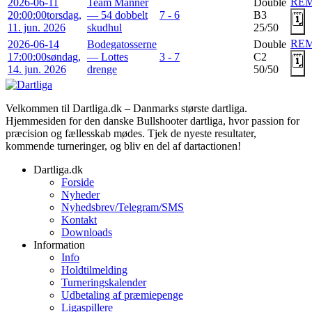
RE
2026-06-11
Team Manner
Double
20:00:00
torsdag,
— 54 dobbelt
7 - 6
B3
🗓️
11. jun. 2026
skudhul
25/50
RE
2026-06-14
Bodegatosserne
Double
17:00:00
søndag,
— Lottes
3 - 7
C2
🗓️
14. jun. 2026
drenge
50/50
Velkommen til Dartliga.dk – Danmarks største dartliga.
Hjemmesiden for den danske Bullshooter dartliga, hvor passion for
præcision og fællesskab mødes. Tjek de nyeste resultater,
kommende turneringer, og bliv en del af dartactionen!
Dartliga.dk
Forside
Nyheder
Nyhedsbrev/Telegram/SMS
Kontakt
Downloads
Information
Info
Holdtilmelding
Turneringskalender
Udbetaling af præmiepenge
Ligaspillere