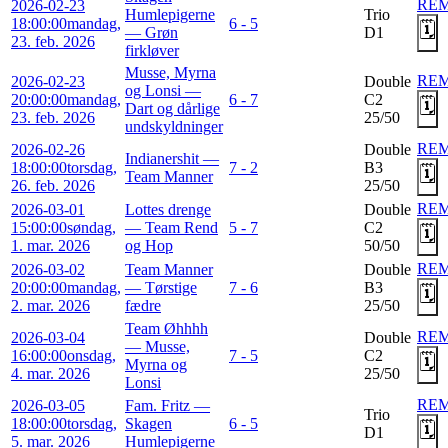
RE
2026-02-23
Humlepigerne
Trio
18:00:00
mandag,
6 - 5
🗓️
— Grøn
D1
23. feb. 2026
firkløver
Musse, Myrna
RE
2026-02-23
Double
og Lonsi —
20:00:00
mandag,
6 - 7
C2
🗓️
Dart og dårlige
23. feb. 2026
25/50
undskyldninger
RE
2026-02-26
Double
Indianershit —
18:00:00
torsdag,
7 - 2
B3
🗓️
Team Manner
26. feb. 2026
25/50
RE
2026-03-01
Lottes drenge
Double
15:00:00
søndag,
— Team Rend
5 - 7
C2
🗓️
1. mar. 2026
og Hop
50/50
RE
2026-03-02
Team Manner
Double
20:00:00
mandag,
— Tørstige
7 - 6
B3
🗓️
2. mar. 2026
fædre
25/50
Team Øhhhh
RE
2026-03-04
Double
— Musse,
16:00:00
onsdag,
7 - 5
C2
🗓️
Myrna og
4. mar. 2026
25/50
Lonsi
RE
2026-03-05
Fam. Fritz —
Trio
18:00:00
torsdag,
Skagen
6 - 5
🗓️
D1
5. mar. 2026
Humlepigerne