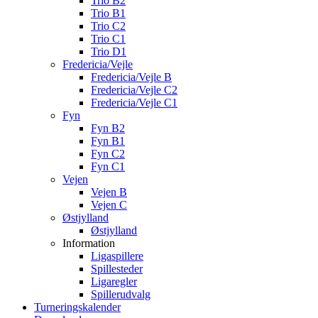
Trio B2
Trio B1
Trio C2
Trio C1
Trio D1
Fredericia/Vejle
Fredericia/Vejle B
Fredericia/Vejle C2
Fredericia/Vejle C1
Fyn
Fyn B2
Fyn B1
Fyn C2
Fyn C1
Vejen
Vejen B
Vejen C
Østjylland
Østjylland
Information
Ligaspillere
Spillesteder
Ligaregler
Spillerudvalg
Turneringskalender