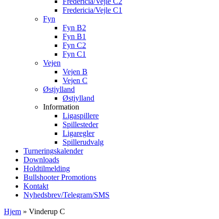
Fredericia/Vejle C2
Fredericia/Vejle C1
Fyn
Fyn B2
Fyn B1
Fyn C2
Fyn C1
Vejen
Vejen B
Vejen C
Østjylland
Østjylland
Information
Ligaspillere
Spillesteder
Ligaregler
Spillerudvalg
Turneringskalender
Downloads
Holdtilmelding
Bullshooter Promotions
Kontakt
Nyhedsbrev/Telegram/SMS
Hjem
»
Vinderup C