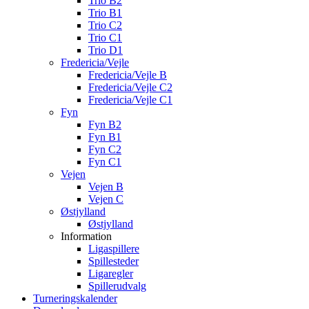
Trio B2
Trio B1
Trio C2
Trio C1
Trio D1
Fredericia/Vejle
Fredericia/Vejle B
Fredericia/Vejle C2
Fredericia/Vejle C1
Fyn
Fyn B2
Fyn B1
Fyn C2
Fyn C1
Vejen
Vejen B
Vejen C
Østjylland
Østjylland
Information
Ligaspillere
Spillesteder
Ligaregler
Spillerudvalg
Turneringskalender