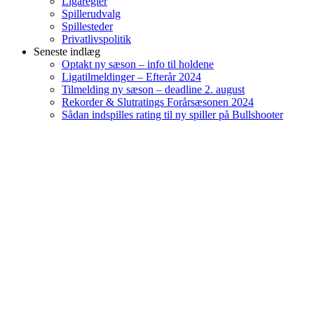
Ligaregler
Spillerudvalg
Spillesteder
Privatlivspolitik
Seneste indlæg
Optakt ny sæson – info til holdene
Ligatilmeldinger – Efterår 2024
Tilmelding ny sæson – deadline 2. august
Rekorder & Slutratings Forårsæsonen 2024
Sådan indspilles rating til ny spiller på Bullshooter