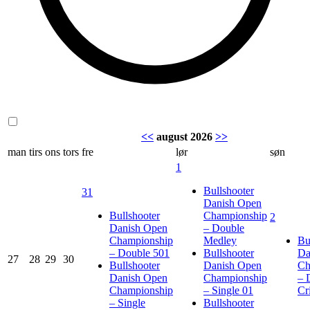
<<
august 2026
>>
man
tirs
ons
tors
fre
lør
søn
1
Bullshooter
31
Danish Open
Bullshooter
Championship
2
Danish Open
– Double
Championship
Medley
Bu
– Double 501
Bullshooter
Da
27
28
29
30
Bullshooter
Danish Open
Ch
Danish Open
Championship
– 
Championship
– Single 01
Cr
– Single
Bullshooter