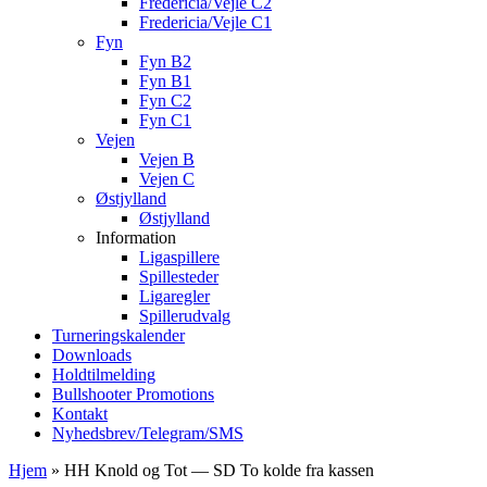
Fredericia/Vejle C2
Fredericia/Vejle C1
Fyn
Fyn B2
Fyn B1
Fyn C2
Fyn C1
Vejen
Vejen B
Vejen C
Østjylland
Østjylland
Information
Ligaspillere
Spillesteder
Ligaregler
Spillerudvalg
Turneringskalender
Downloads
Holdtilmelding
Bullshooter Promotions
Kontakt
Nyhedsbrev/Telegram/SMS
Hjem
»
HH Knold og Tot — SD To kolde fra kassen