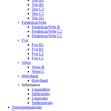
Trio B2
Trio B1
Trio C2
Trio C1
Trio D1
Fredericia/Vejle
Fredericia/Vejle B
Fredericia/Vejle C2
Fredericia/Vejle C1
Fyn
Fyn B2
Fyn B1
Fyn C2
Fyn C1
Vejen
Vejen B
Vejen C
Østjylland
Østjylland
Information
Ligaspillere
Spillesteder
Ligaregler
Spillerudvalg
Turneringskalender