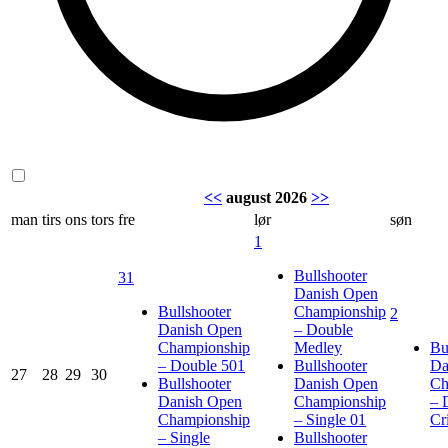
<<
august 2026
>>
man
tirs
ons
tors
fre
lør
søn
1
Bullshooter
31
Danish Open
Bullshooter
Championship
2
Danish Open
– Double
Championship
Medley
Bu
– Double 501
Bullshooter
Da
27
28
29
30
Bullshooter
Danish Open
Ch
Danish Open
Championship
– 
Championship
– Single 01
Cr
– Single
Bullshooter