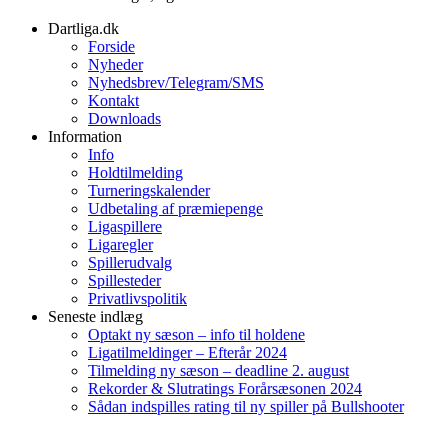
Dartliga.dk
Forside
Nyheder
Nyhedsbrev/Telegram/SMS
Kontakt
Downloads
Information
Info
Holdtilmelding
Turneringskalender
Udbetaling af præmiepenge
Ligaspillere
Ligaregler
Spillerudvalg
Spillesteder
Privatlivspolitik
Seneste indlæg
Optakt ny sæson – info til holdene
Ligatilmeldinger – Efterår 2024
Tilmelding ny sæson – deadline 2. august
Rekorder & Slutratings Forårsæsonen 2024
Sådan indspilles rating til ny spiller på Bullshooter