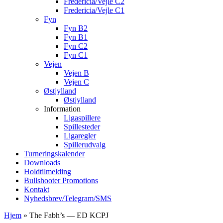
Fredericia/Vejle C2
Fredericia/Vejle C1
Fyn
Fyn B2
Fyn B1
Fyn C2
Fyn C1
Vejen
Vejen B
Vejen C
Østjylland
Østjylland
Information
Ligaspillere
Spillesteder
Ligaregler
Spillerudvalg
Turneringskalender
Downloads
Holdtilmelding
Bullshooter Promotions
Kontakt
Nyhedsbrev/Telegram/SMS
Hjem
»
The Fabh’s — ED KCPJ