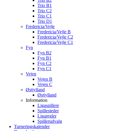
Trio B2
Trio B1
Trio C2
Trio C1
Trio D1
Fredericia/Vejle
Fredericia/Vejle B
Fredericia/Vejle C2
Fredericia/Vejle C1
Fyn
Fyn B2
Fyn B1
Fyn C2
Fyn C1
Vejen
Vejen B
Vejen C
Østjylland
Østjylland
Information
Ligaspillere
Spillesteder
Ligaregler
Spillerudvalg
Turneringskalender