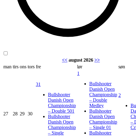
<<
august 2026
>>
man
tirs
ons
tors
fre
lør
søn
1
Bullshooter
31
Danish Open
Bullshooter
Championship
2
Danish Open
– Double
Championship
Medley
Bu
– Double 501
Bullshooter
Da
27
28
29
30
Bullshooter
Danish Open
Ch
Danish Open
Championship
– 
Championship
– Single 01
Cr
– Single
Bullshooter