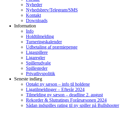
Nyheder
Nyhedsbrev/Telegram/SMS
Kontakt
Downloads
Information
Info
Holdtilmelding
Turneringskalender
Udbetaling af præmiepenge
Ligaspillere
Ligaregler
Spillerudvalg
Spillesteder
Privatlivspolitik
Seneste indlæg
Optakt ny sæson – info til holdene
Ligatilmeldinger – Efterår 2024
Tilmelding ny sæson – deadline 2. august
Rekorder & Slutratings Forårsæsonen 2024
Sådan indspilles rating til ny spiller på Bullshooter